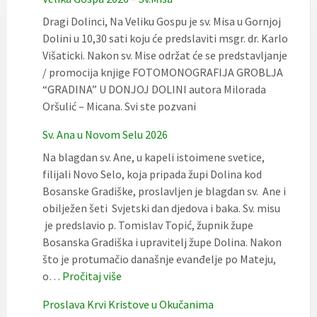
Dragi Dolinci, Na Veliku Gospu je sv. Misa u Gornjoj
Dolini u 10,30 sati koju će predslaviti msgr. dr. Karlo
Višaticki. Nakon sv. Mise održat će se predstavljanje
/ promocija knjige FOTOMONOGRAFIJA GROBLJA
“GRADINA” U DONJOJ DOLINI autora Milorada
Oršulić – Micana. Svi ste pozvani
Sv. Ana u Novom Selu 2026
Na blagdan sv. Ane, u kapeli istoimene svetice,
filijali Novo Selo, koja pripada župi Dolina kod
Bosanske Gradiške, proslavljen je blagdan sv. Ane i
obilježen šeti Svjetski dan djedova i baka. Sv. misu
je predslavio p. Tomislav Topić, župnik župe
Bosanska Gradiška i upravitelj župe Dolina. Nakon
što je protumačio današnje evanđelje po Mateju,
:
o…
Pročitaj više
Sv.
Proslava Krvi Kristove u Okučanima
Ana