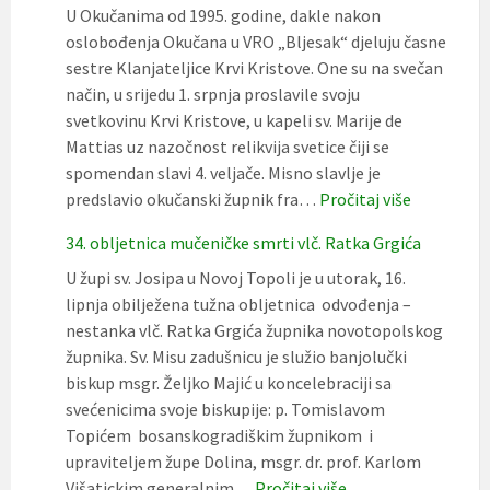
u
U Okučanima od 1995. godine, dakle nakon
Novom
oslobođenja Okučana u VRO „Bljesak“ djeluju časne
Selu
sestre Klanjateljice Krvi Kristove. One su na svečan
2026
način, u srijedu 1. srpnja proslavile svoju
svetkovinu Krvi Kristove, u kapeli sv. Marije de
Mattias uz nazočnost relikvija svetice čiji se
spomendan slavi 4. veljače. Misno slavlje je
:
predslavio okučanski župnik fra…
Pročitaj više
Proslava
34. obljetnica mučeničke smrti vlč. Ratka Grgića
Krvi
Kristove
U župi sv. Josipa u Novoj Topoli je u utorak, 16.
u
lipnja obilježena tužna obljetnica odvođenja –
Okučanim
nestanka vlč. Ratka Grgića župnika novotopolskog
župnika. Sv. Misu zadušnicu je služio banjolučki
biskup msgr. Željko Majić u koncelebraciji sa
svećenicima svoje biskupije: p. Tomislavom
Topićem bosanskogradiškim župnikom i
upraviteljem župe Dolina, msgr. dr. prof. Karlom
:
Višatickim generalnim…
Pročitaj više