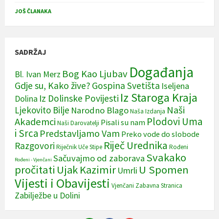
JOŠ ČLANAKA
SADRŽAJ
Događanja
Bog Kao Ljubav
Bl. Ivan Merz
Gdje su, Kako žive?
Gospina Svetišta
Iseljena
Iz Staroga Kraja
Iz Dolinske Povijesti
Dolina
Naši
Ljekovito Bilje
Narodno Blago
Naša Izdanja
Plodovi Uma
Akademci
Pisali su nam
Naši Darovatelji
i Srca
Predstavljamo Vam
Preko vode do slobode
Riječ Urednika
Razgovori
Riječnik Uče Stipe
Rođeni
Svakako
Sačuvajmo od zaborava
Rođeni - Vjenčani
pročitati
Ujak Kazimir
U Spomen
Umrli
Vijesti i Obavijesti
Vjenčani
Zabavna Stranica
Zabilježbe u Dolini