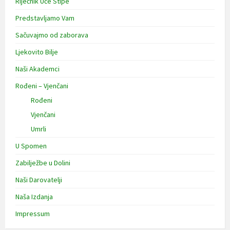
Riječnik Uče Stipe
Predstavljamo Vam
Sačuvajmo od zaborava
Ljekovito Bilje
Naši Akademci
Rođeni – Vjenčani
Rođeni
Vjenčani
Umrli
U Spomen
Zabilježbe u Dolini
Naši Darovatelji
Naša Izdanja
Impressum