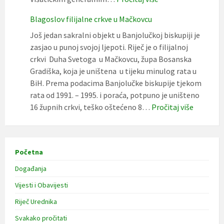
34.
Blagoslov filijalne crkve u Mačkovcu
obljetnica
mučeničke
Još jedan sakralni objekt u Banjolučkoj biskupiji je
smrti
zasjao u punoj svojoj ljepoti. Riječ je o filijalnoj
vlč.
crkvi Duha Svetoga u Mačkovcu, župa Bosanska
Ratka
Gradiška, koja je uništena u tijeku minulog rata u
Grgića
BiH. Prema podacima Banjolučke biskupije tjekom
rata od 1991. – 1995. i poraća, potpuno je uništeno
:
16 župnih crkvi, teško oštećeno 8…
Pročitaj više
Blagoslo
filijalne
crkve
Početna
u
Mačkovc
Događanja
Vijesti i Obavijesti
Riječ Urednika
Svakako pročitati