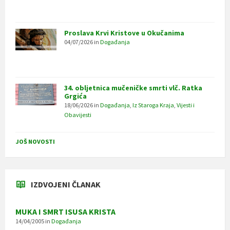
Proslava Krvi Kristove u Okučanima
04/07/2026
in
Događanja
34. obljetnica mučeničke smrti vlč. Ratka
Grgića
18/06/2026
in
Događanja
,
Iz Staroga Kraja
,
Vijesti i
Obavijesti
JOŠ NOVOSTI
IZDVOJENI ČLANAK
MUKA I SMRT ISUSA KRISTA
14/04/2005
in
Događanja