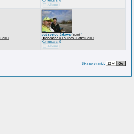
Komentara: 0
put svetog Jakova
(
admin
)
u 2017
Hodocasce u Lourdes i Fatimu 2017
Komentara: 0
Slika po stranici: