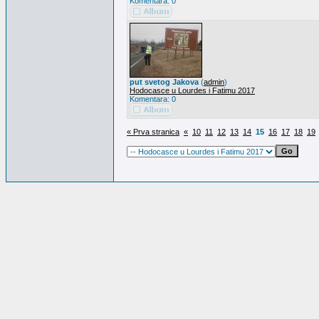
Komentara: 0
put svetog Jakova
(
admin
)
Hodocasce u Lourdes i Fatimu 2017
Komentara: 0
« Prva stranica
«
10
11
12
13
14
15
16
17
18
19