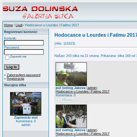
Home
/
Ljudi
/ Hodocasce u Lourdes i Fatimu 2017
Registrirani korisnici
Hodocasce u Lourdes i Fatimu 201
Korisnik:
(Hits: 115323)
Password:
Našao: 243 slika na 21 strana. Prikazana: slika 169 od 
Zapamti me
»
Zaboravljeni password
»
Registracija
Slucajna slika
put svetog Jakova
(
admin
)
Hodocasce u Lourdes i Fatimu 2017
Komentara: 0
Zapisnicki stol
Komentara: 0
admin
put svetog Jakova
(
admin
)
Hodocasce u Lourdes i Fatimu 2017