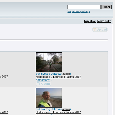
Napredna pretraga
Top slike
Nove slike
put svetog Jakova
(
admin
)
u 2017
Hodocasce u Lourdes i Fatimu 2017
Komentara: 0
put svetog Jakova
(
admin
)
u 2017
Hodocasce u Lourdes i Fatimu 2017