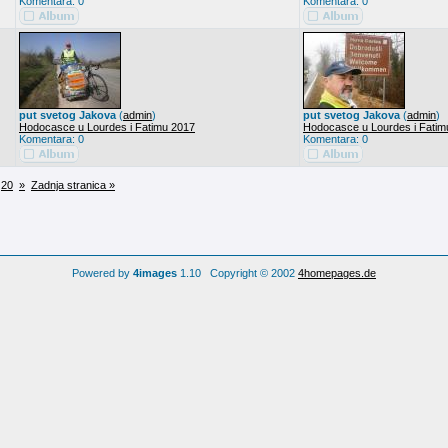
Komentara: 0
Komentara: 0
put svetog Jakova
(
admin
)
put svetog Jakova
(
admin
)
Hodocasce u Lourdes i Fatimu 2017
Hodocasce u Lourdes i Fatim
Komentara: 0
Komentara: 0
20
»
Zadnja stranica »
Powered by
4images
1.10 Copyright © 2002
4homepages.de