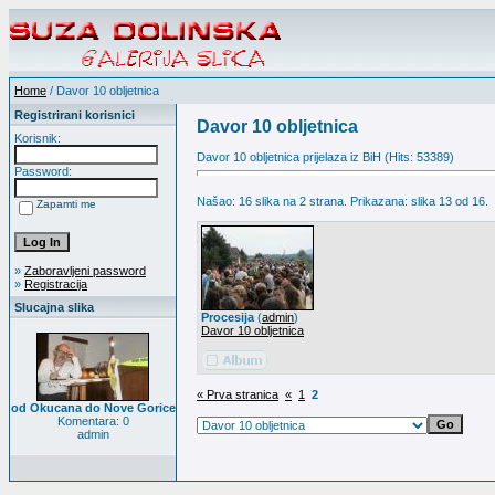
Home
/ Davor 10 obljetnica
Registrirani korisnici
Davor 10 obljetnica
Korisnik:
Davor 10 obljetnica prijelaza iz BiH (Hits: 53389)
Password:
Našao: 16 slika na 2 strana. Prikazana: slika 13 od 16.
Zapamti me
»
Zaboravljeni password
»
Registracija
Slucajna slika
Procesija
(
admin
)
Davor 10 obljetnica
« Prva stranica
«
1
2
od Okucana do Nove Gorice
Komentara: 0
admin