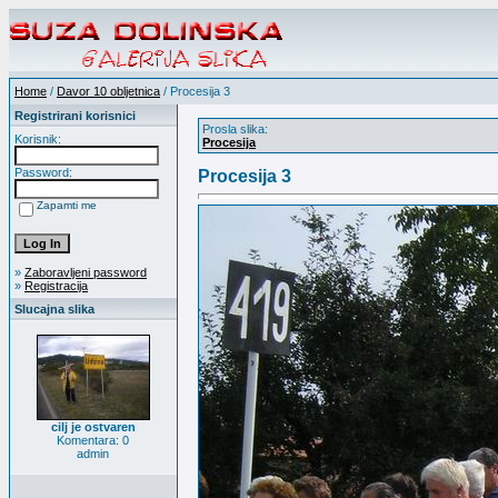
Home
/
Davor 10 obljetnica
/ Procesija 3
Registrirani korisnici
Prosla slika:
Korisnik:
Procesija
Password:
Procesija 3
Zapamti me
»
Zaboravljeni password
»
Registracija
Slucajna slika
cilj je ostvaren
Komentara: 0
admin