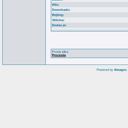
Hits:
Downloads:
Rejting:
Velicina:
Dodao je:
Prosla slika:
Procesija
Powered by
4images