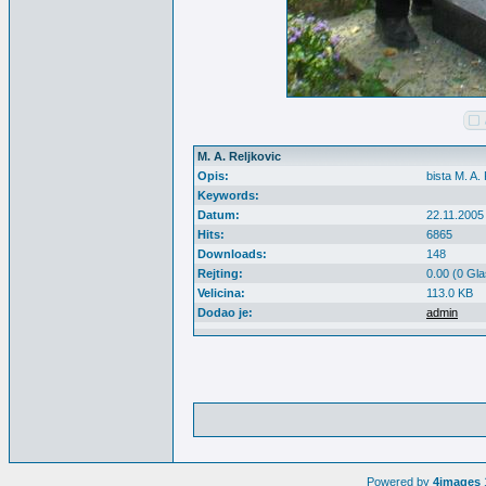
M. A. Reljkovic
Opis:
bista M. A.
Keywords:
Datum:
22.11.2005
Hits:
6865
Downloads:
148
Rejting:
0.00 (0 Gla
Velicina:
113.0 KB
Dodao je:
admin
Powered by
4images