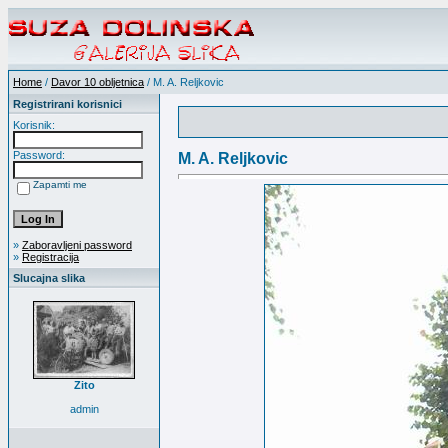
Home
/
Davor 10 obljetnica
/ M. A. Reljkovic
Registrirani korisnici
Korisnik:
Password:
M. A. Reljkovic
Zapamti me
»
Zaboravljeni password
»
Registracija
Slucajna slika
Zito
admin