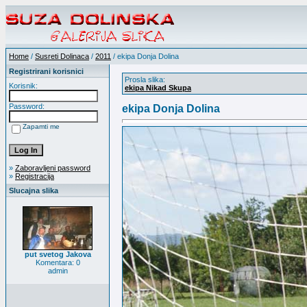
Home
/
Susreti Dolinaca
/
2011
/ ekipa Donja Dolina
Registrirani korisnici
Prosla slika:
Korisnik:
ekipa Nikad Skupa
Password:
ekipa Donja Dolina
Zapamti me
»
Zaboravljeni password
»
Registracija
Slucajna slika
put svetog Jakova
Komentara: 0
admin