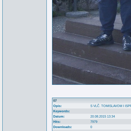
07
Opis:
S VLČ. TOMISLAVOM I I
Keywords:
Datum:
20.08.2015 13:34
Hits:
7979
Downloads:
0