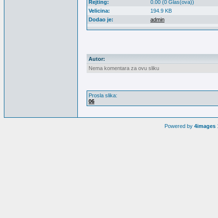
Rejting:
0.00 (0 Glas(ova))
Velicina:
194.9 KB
Dodao je:
admin
Autor:
Nema komentara za ovu sliku
Prosla slika:
06
Powered by
4images