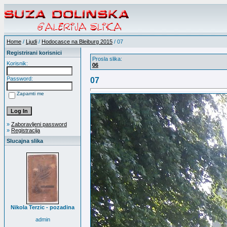
Home
/
Ljudi
/
Hodocasce na Bleiburg 2015
/ 07
Registrirani korisnici
Prosla slika:
Korisnik:
06
Password:
07
Zapamti me
»
Zaboravljeni password
»
Registracija
Slucajna slika
Nikola Terzic - pozadina
admin