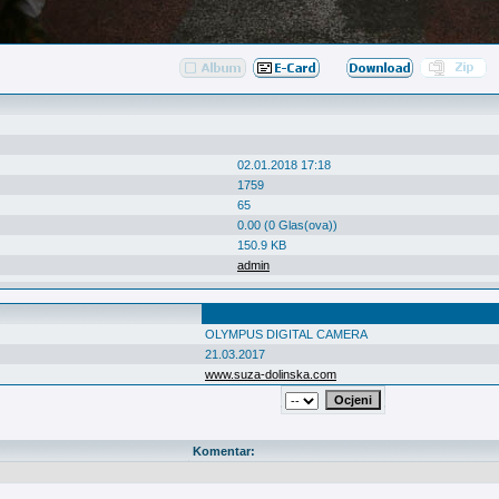
02.01.2018 17:18
1759
65
0.00 (0 Glas(ova))
150.9 KB
admin
OLYMPUS DIGITAL CAMERA
21.03.2017
www.suza-dolinska.com
Komentar: