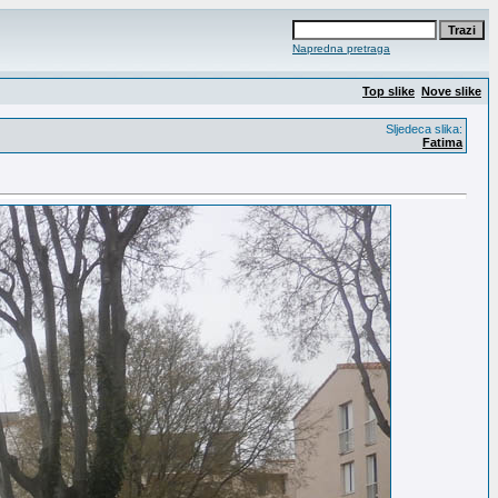
Napredna pretraga
Top slike
Nove slike
Sljedeca slika:
Fatima