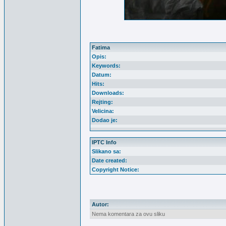
Fatima
Opis:
Keywords:
Datum:
Hits:
Downloads:
Rejting:
Velicina:
Dodao je:
IPTC Info
Slikano sa:
Date created:
Copyright Notice:
Autor:
Nema komentara za ovu sliku