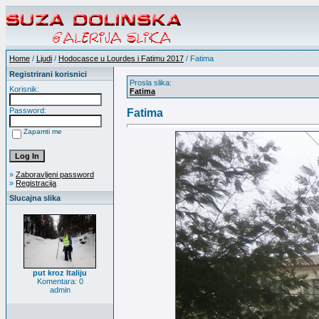
Home
/
Ljudi
/
Hodocasce u Lourdes i Fatimu 2017
/ Fatima
Registrirani korisnici
Prosla slika:
Korisnik:
Fatima
Password:
Fatima
Zapamti me
»
Zaboravljeni password
»
Registracija
Slucajna slika
put kroz Italiju
Komentara: 0
admin