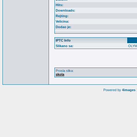
Hits:
Downloads:
Rejting:
Velicina:
Dodao je:
IPTC Info
Slikano sa:
OLYM
Prosla slika:
skola
Powered by
4images