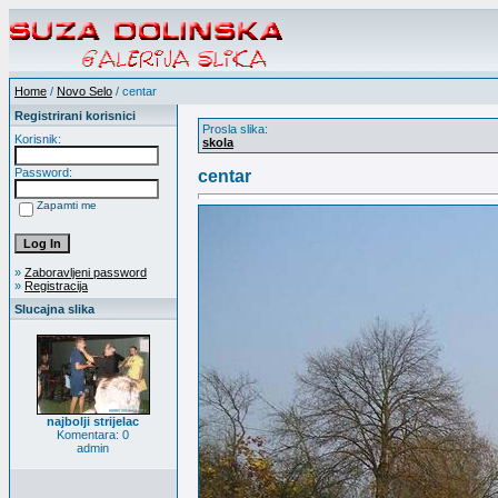
Home
/
Novo Selo
/ centar
Registrirani korisnici
Prosla slika:
Korisnik:
skola
Password:
centar
Zapamti me
»
Zaboravljeni password
»
Registracija
Slucajna slika
najbolji strijelac
Komentara: 0
admin