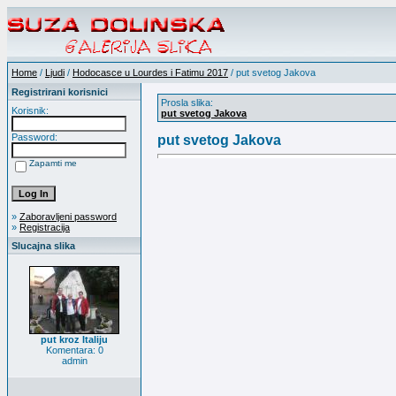
Home
/
Ljudi
/
Hodocasce u Lourdes i Fatimu 2017
/ put svetog Jakova
Registrirani korisnici
Prosla slika:
Korisnik:
put svetog Jakova
Password:
put svetog Jakova
Zapamti me
»
Zaboravljeni password
»
Registracija
Slucajna slika
put kroz Italiju
Komentara: 0
admin