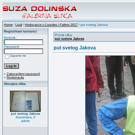
Home
/
Ljudi
/
Hodocasce u Lourdes i Fatimu 2017
/ put svetog Jakova
Registrirani korisnici
Prosla slika:
Korisnik:
put svetog Jakova
Password:
put svetog Jakova
Zapamti me
»
Zaboravljeni password
»
Registracija
Slucajna slika
put svetog Jakova
Komentara: 0
admin