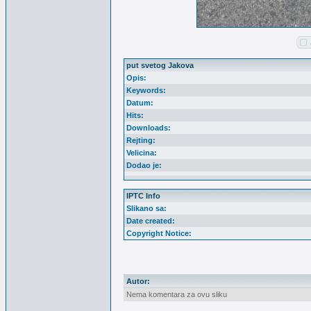
put svetog Jakova
Opis:
Keywords:
Datum:
Hits:
Downloads:
Rejting:
Velicina:
Dodao je:
IPTC Info
Slikano sa:
Date created:
Copyright Notice:
Autor:
Nema komentara za ovu sliku