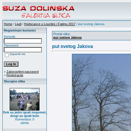
Home
/
Ljudi
/
Hodocasce u Lourdes i Fatimu 2017
/ put svetog Jakova
Registrirani korisnici
Prosla slika:
Korisnik:
put svetog Jakova
Password:
put svetog Jakova
Zapamti me
»
Zaboravljeni password
»
Registracija
Slucajna slika
Dok su jedni igrali nogomet,
drugi su igrali kolo
Komentara: 0
admin