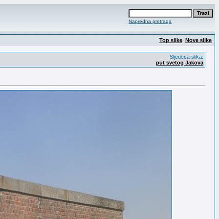
Napredna pretraga
Top slike
Nove slike
Sljedeca slika:
put svetog Jakova