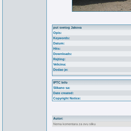
put svetog Jakova
Opis:
Keywords:
Datum:
Hits:
Downloads:
Rejting:
Velicina:
Dodao je:
IPTC Info
Slikano sa:
Date created:
Copyright Notice:
Autor:
Nema komentara za ovu sliku