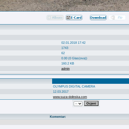
02.01.2018 17:42
1743
62
0.00 (0 Glas(ova))
160.2 KB
admin
OLYMPUS DIGITAL CAMERA
12.03.2017
www.suza-dolinska.com
Komentar: