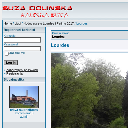
Home
/
Ljudi
/
Hodocasce u Lourdes i Fatimu 2017
/ Lourdes
Registrirani korisnici
Prosla slika:
Korisnik:
Lourdes
Password:
Lourdes
Zapamti me
»
Zaboravljeni password
»
Registracija
Slucajna slika
crkva na prikljucku
Komentara: 0
admin