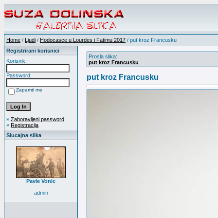
Home
/
Ljudi
/
Hodocasce u Lourdes i Fatimu 2017
/ put kroz Francusku
Registrirani korisnici
Prosla slika:
Korisnik:
put kroz Francusku
Password:
put kroz Francusku
Zapamti me
»
Zaboravljeni password
»
Registracija
Slucajna slika
Pavle Vonic
admin