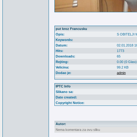
put kroz Francusku
Opis:
S OBITELJI
Keywords:
Datum:
02.01.2018 1
Hits:
1773
Downloads:
65
Rejting:
0.00 (0 Glas(
Velicina:
99.2 KB
Dodao je:
admin
IPTC Info
Slikano sa:
Date created:
Copyright Notice:
Autor:
Nema komentara za ovu sliku