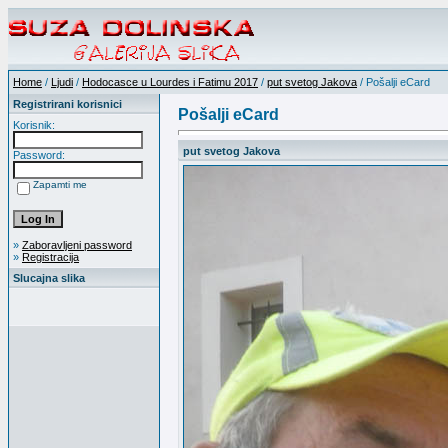
Home
/
Ljudi
/
Hodocasce u Lourdes i Fatimu 2017
/
put svetog Jakova
/ Pošalji eCard
Registrirani korisnici
Pošalji eCard
Korisnik:
put svetog Jakova
Password:
Zapamti me
»
Zaboravljeni password
»
Registracija
Slucajna slika