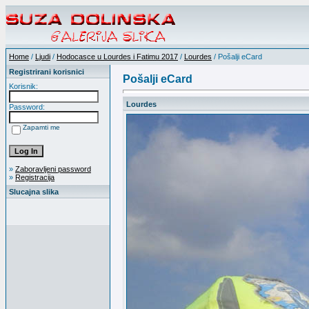
Home
/
Ljudi
/
Hodocasce u Lourdes i Fatimu 2017
/
Lourdes
/ Pošalji eCard
Registrirani korisnici
Pošalji eCard
Korisnik:
Lourdes
Password:
Zapamti me
»
Zaboravljeni password
»
Registracija
Slucajna slika