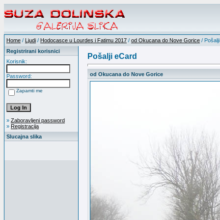
Home
/
Ljudi
/
Hodocasce u Lourdes i Fatimu 2017
/
od Okucana do Nove Gorice
/ Pošalj
Registrirani korisnici
Pošalji eCard
Korisnik:
od Okucana do Nove Gorice
Password:
Zapamti me
»
Zaboravljeni password
»
Registracija
Slucajna slika