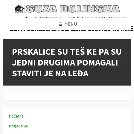
Skip
Skip
Skip
to
to
to
content
left
footer
sidebar
MENU
PRSKALICE SU TEŠ KE PA SU
JEDNI DRUGIMA POMAGALI
STAVITI JE NA LEĐA
Početna
Događanja