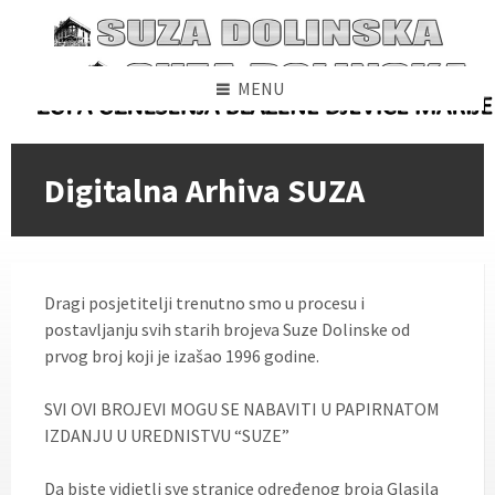
Skip
Skip
Skip
to
to
to
content
left
footer
sidebar
MENU
Digitalna Arhiva SUZA
Dragi posjetitelji trenutno smo u procesu i
postavljanju svih starih brojeva Suze Dolinske od
prvog broj koji je izašao 1996 godine.
SVI OVI BROJEVI MOGU SE NABAVITI U PAPIRNATOM
IZDANJU U UREDNISTVU “SUZE”
Da biste vidjetli sve stranice određenog broja Glasila