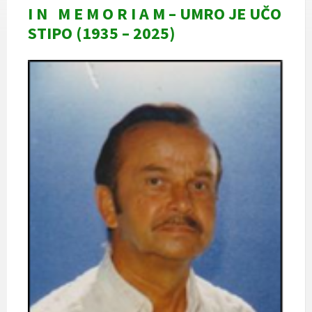
I N M E M O R I A M – UMRO JE UČO
STIPO (1935 – 2025)