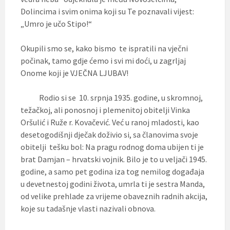
Dolincima i svim onima koji su Te poznavali vijest:
„Umro je učo Stipo!“
Okupili smo se, kako bismo te ispratili na vječni
počinak, tamo gdje ćemo i svi mi doći, u zagrljaj
Onome koji je VJEČNA LJUBAV!
Rodio si se 10. srpnja 1935. godine, u skromnoj,
težačkoj, ali ponosnoj i plemenitoj obitelji Vinka
Oršulić i Ruže r. Kovačević. Već u ranoj mladosti, kao
desetogodišnji dječak doživio si, sa članovima svoje
obitelji tešku bol: Na pragu rodnog doma ubijen ti je
brat Damjan – hrvatski vojnik. Bilo je to u veljači 1945.
godine, a samo pet godina iza tog nemilog događaja
u devetnestoj godini života, umrla ti je sestra Manda,
od velike prehlade za vrijeme obaveznih radnih akcija,
koje su tadašnje vlasti nazivali obnova.