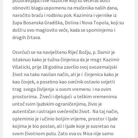
pozdravljajući sve nazočne koji su večeras došli
obnoviti blagu uspomenu na mučenika naših dana,
naročito braću i rodbinu pok. Kazimira i vjernike iz
župa Bosanska Gradiška, Dolina i Nova Topola, koji su
došli u ovo maglovito veče, kada se spominjemo i
drugih žrtava.
Osvrćući se na naviještenu Rijeć Božju, p. Damir je
istaknuo kako je tužna činjenica da je msgr. Kazimir
Višaticki, prije 18 godina završio svoj ovozemaljski
život na tako nasilan način, ali je i činjenica kako je
kao čovjek, a posebno kao svećnik ostavio svijetli
trag svoga življenja u ovom vremenu i na ovim
prostorima. Živeći i djelujući u teškim vremenima
untoč svim ljudskim ograničenjima, živio je
autentičan i ustrajan svećenički život. Na taj način,
opleminio je i učinio boljim vrijeme, prostor i ljude
kojima je bio poslan, ali i ljude koje je susretao na
svom životnom putu. Zato ova sv. Misa nije samo