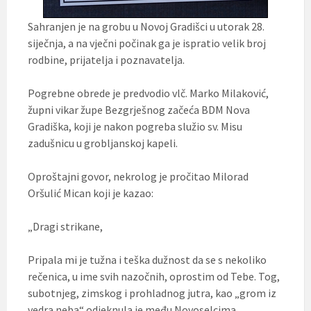
Sahranjen je na grobu u Novoj Gradišci u utorak 28.
siječnja, a na vječni počinak ga je ispratio velik broj
rodbine, prijatelja i poznavatelja.
Pogrebne obrede je predvodio vlč. Marko Milaković,
župni vikar župe Bezgrješnog začeća BDM Nova
Gradiška, koji je nakon pogreba služio sv. Misu
zadušnicu u grobljanskoj kapeli.
Oproštajni govor, nekrolog je pročitao Milorad
Oršulić Mican koji je kazao:
„Dragi strikane,
Pripala mi je tužna i teška dužnost da se s nekoliko
rečenica, u ime svih nazočnih, oprostim od Tebe. Tog,
subotnjeg, zimskog i prohladnog jutra, kao „grom iz
vedra neba“ odjeknula je među Novoselcima,