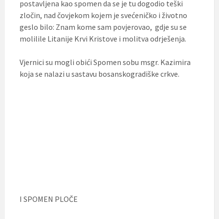
postavljena kao spomen da se je tu dogodio teški
zločin, nad čovjekom kojem je svećeničko i životno
geslo bilo: Znam kome sam povjerovao, gdje su se
molilile Litanije Krvi Kristove i molitva odrješenja.
Vjernici su mogli obići Spomen sobu msgr. Kazimira
koja se nalazi u sastavu bosanskogradiške crkve.
I SPOMEN PLOČE