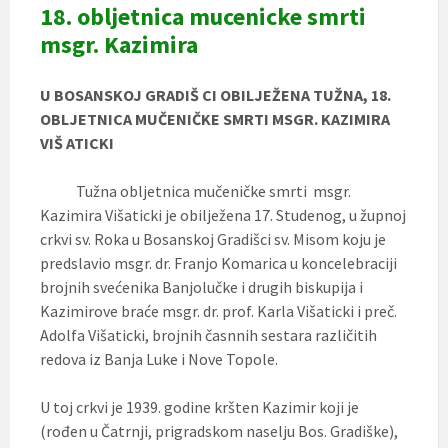
18. obljetnica mucenicke smrti
msgr. Kazimira
U BOSANSKOJ GRADIŠ CI OBILJEŽENA
TUŽNA, 18.
OBLJETNICA MUČENIČKE SMRTI
MSGR. KAZIMIRA
VIŠ ATICKI
Tužna obljetnica mučeničke smrti msgr.
Kazimira Višaticki je obilježena 17. Studenog, u župnoj
crkvi sv. Roka u Bosanskoj Gradišci sv. Misom koju je
predslavio msgr. dr. Franjo Komarica u koncelebraciji
brojnih svećenika Banjolučke i drugih biskupija i
Kazimirove braće msgr. dr. prof. Karla Višaticki i preč.
Adolfa Višaticki, brojnih časnnih sestara različitih
redova iz Banja Luke i Nove Topole.
U toj crkvi je 1939. godine kršten Kazimir koji je
(rođen u Čatrnji, prigradskom naselju Bos. Gradiške),