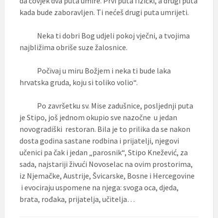
da čovjek dva puta umire. Prvi puta fizički, a drugi puta
kada bude zaboravljen. Ti nećeš drugi puta umrijeti.
Neka ti dobri Bog udjeli pokoj vječni, a tvojima
najbližima obriše suze žalosnice.
Počivaj u miru Božjem i neka ti bude laka
hrvatska gruda, koju si toliko volio“.
Po završetku sv. Mise zadušnice, posljednji puta
je Stipo, još jednom okupio sve nazočne u jedan
novogradiški restoran. Bila je to prilika da se nakon
dosta godina sastane rodbina i prijatelji, njegovi
učenici pa čak i jedan „parosnik“, Stipo Knežević, za
sada, najstariji živući Novoselac na ovim prostorima,
iz Njemačke, Austrije, Švicarske, Bosne i Hercegovine
i evociraju uspomene na njega: svoga oca, djeda,
brata, rođaka, prijatelja, učitelja…