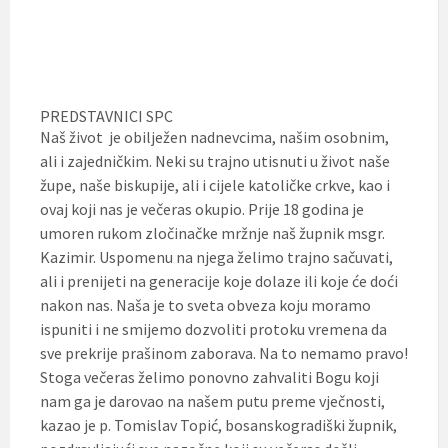
PREDSTAVNICI SPC
Naš život je obilježen nadnevcima, našim osobnim,
ali i zajedničkim. Neki su trajno utisnuti u život naše
župe, naše biskupije, ali i cijele katoličke crkve, kao i
ovaj koji nas je večeras okupio. Prije 18 godina je
umoren rukom zločinačke mržnje naš župnik msgr.
Kazimir. Uspomenu na njega želimo trajno sačuvati,
ali i prenijeti na generacije koje dolaze ili koje će doći
nakon nas. Naša je to sveta obveza koju moramo
ispuniti i ne smijemo dozvoliti protoku vremena da
sve prekrije prašinom zaborava. Na to nemamo pravo!
Stoga večeras želimo ponovno zahvaliti Bogu koji
nam ga je darovao na našem putu preme vječnosti,
kazao je p. Tomislav Topić, bosanskogradiški župnik,