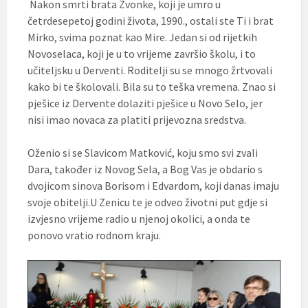
Nakon smrti brata Zvonke, koji je umro u
četrdesepetoj godini života, 1990., ostali ste Ti i brat
Mirko, svima poznat kao Mire. Jedan si od rijetkih
Novoselaca, koji je u to vrijeme završio školu, i to
učiteljsku u Derventi. Roditelji su se mnogo žrtvovali
kako bi te školovali. Bila su to teška vremena. Znao si
pješice iz Dervente dolaziti pješice u Novo Selo, jer
nisi imao novaca za platiti prijevozna sredstva.
Oženio si se Slavicom Matković, koju smo svi zvali
Dara, također iz Novog Sela, a Bog Vas je obdario s
dvojicom sinova Borisom i Edvardom, koji danas imaju
svoje obitelji.U Zenicu te je odveo životni put gdje si
izvjesno vrijeme radio u njenoj okolici, a onda te
ponovo vratio rodnom kraju.