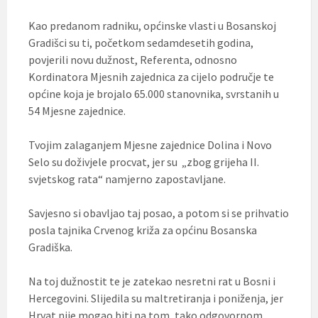
Kao predanom radniku, općinske vlasti u Bosanskoj
Gradišci su ti, početkom sedamdesetih godina,
povjerili novu dužnost, Referenta, odnosno
Kordinatora Mjesnih zajednica za cijelo područje te
općine koja je brojalo 65.000 stanovnika, svrstanih u
54 Mjesne zajednice.
Tvojim zalaganjem Mjesne zajednice Dolina i Novo
Selo su doživjele procvat, jer su „zbog grijeha II.
svjetskog rata“ namjerno zapostavljane.
Savjesno si obavljao taj posao, a potom si se prihvatio
posla tajnika Crvenog križa za općinu Bosanska
Gradiška.
Na toj dužnostit te je zatekao nesretni rat u Bosni i
Hercegovini. Slijedila su maltretiranja i poniženja, jer
Hrvat nije mogao biti na tom, tako odgovornom