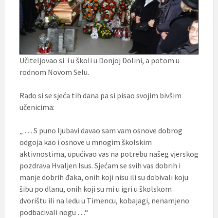
Učiteljovao si i u školi u Donjoj Dolini, a potom u
rodnom Novom Selu.
Rado si se sjeća tih dana pa si pisao svojim bivšim
učenicima:
„ … S puno ljubavi davao sam vam osnove dobrog
odgoja kao i osnove u mnogim školskim
aktivnostima, upućivao vas na potrebu našeg vjerskog
pozdrava Hvaljen Isus. Sjećam se svih vas dobrih i
manje dobrih đaka, onih koji nisu ili su dobivali koju
šibu po dlanu, onih koji su mi u igri u školskom
dvorištu ili na ledu u Timencu, kobajagi, nenamjeno
podbacivali nogu …“