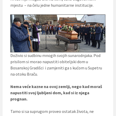
mjestu – na čelu jedne humanitarne institucije.
Doživio si sudbinu mnogih svojih sunarodnjaka. Pod
prisilom si morao napustiti obiteljski dom u
Bosanskoj Gradišci i zamjeniti ga s kućom u Supetru
na otoku Braču.
Nema veće kazne na ovoj zemlji, nego kad moraš
napustiti svoj ljubljeni dom, kad si iz njega
prognan.
Tamo si sa suprugom proveo ostatak života, ne