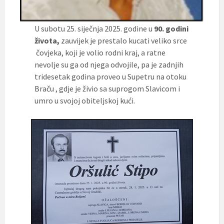
U subotu 25. siječnja 2025. godine u
90. godini
života,
zauvijek je prestalo kucati veliko srce
čovjeka, koji je volio rodni kraj, a ratne
nevolje su ga od njega odvojile, pa je zadnjih
tridesetak godina proveo u Supetru na otoku
Braču , gdje je živio sa suprogom Slavicom i
umro u svojoj obiteljskoj kući.