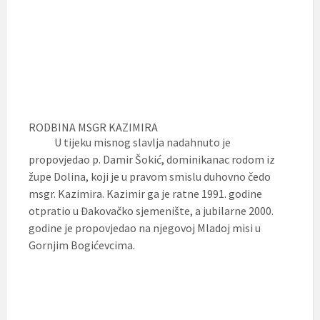
RODBINA MSGR KAZIMIRA
U tijeku misnog slavlja nadahnuto je
propovjedao p. Damir Šokić, dominikanac rodom iz
župe Dolina, koji je u pravom smislu duhovno čedo
msgr. Kazimira. Kazimir ga je ratne 1991. godine
otpratio u Đakovačko sjemenište, a jubilarne 2000.
godine je propovjedao na njegovoj Mladoj misi u
Gornjim Bogićevcima.