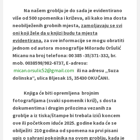
Na našem groblju je do sada je evidentirano
više od 500 spomenika i križeva, ali kako ima dosta
neobilježenih grobnih mjesta,
zamoljavaju se svi
oni koji žele da u knjizi budu ta mjesta
evidentirana
, za sve informacije se mogu obratiti
jednom od autora monografije Miloradu Oršulić
Micanu na broj telefona: 00 385 -35/371-332, br.
mob. 0038598/982-6737, E-adresu:
mican.orsulic52@gmail.com
ili na adresu „Suza
dolinska“, ulica Bljesak 15, 35430 OKUČANI.
Knjiga će biti opremljena brojnim
fotografijama (svaki spomenik i križ), s dosta
dokumentima i drugim prilozima vezanih za
groblje a iz tiska/štampe bi trebala izići koncem
ove ili početkom iduće 2025. godine kada će se
obilježiti 210 godina od spomena na prvi pisani
upis o sahrani pokojnika na ovom groblju, kada je