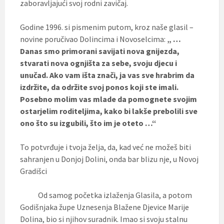
zaboravljajući svoj rodni zavičaj.
Godine 1996. si pismenim putom, kroz naše glasil –
novine poručivao Dolincima i Novoselcima:
„ …
Danas smo primorani savijati nova gnijezda,
stvarati nova ognjišta za sebe, svoju djecu i
unučad. Ako vam išta znači, ja vas sve hrabrim da
izdržite, da održite svoj ponos koji ste imali.
Posebno molim vas mlade da pomognete svojim
ostarjelim roditeljima, kako bi lakše prebolili sve
ono što su izgubili, što im je oteto …“
To potvrđuje i tvoja želja, da, kad već ne možeš biti
sahranjen u Donjoj Dolini, onda bar blizu nje, u Novoj
Gradišci
Od samog početka izlaženja Glasila, a potom
Godišnjaka župe Uznesenja Blažene Djevice Marije
Dolina, bio si njihov suradnik. Imao si svoju stalnu