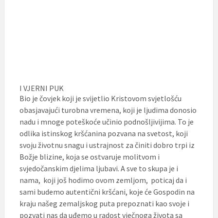
I VJERNI PUK
Bio je čovjek koji je svijetlio Kristovom svjetlošću
obasjavajući turobna vremena, koji je ljudima donosio
nadu i mnoge poteškoće učinio podnošljivijima. To je
odlika istinskog kršćanina pozvana na svetost, koji
svoju životnu snagu i ustrajnost za činiti dobro trpi iz
Božje blizine, koja se ostvaruje molitvom i
svjedočanskim djelima ljubavi. A sve to skupa je i
nama, koji još hodimo ovom zemljom, poticaj da i
sami budemo autentični kršćani, koje će Gospodin na
kraju našeg zemaljskog puta prepoznati kao svoje i
pozvati nas da uđemo u radost vječnoga života sa