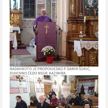
NADAHNUTO JE PROPOVJEDAO P. DAMIR ŠOKIĆ,
DUHOVNO ČEDO MSGR. KAZIMIRA