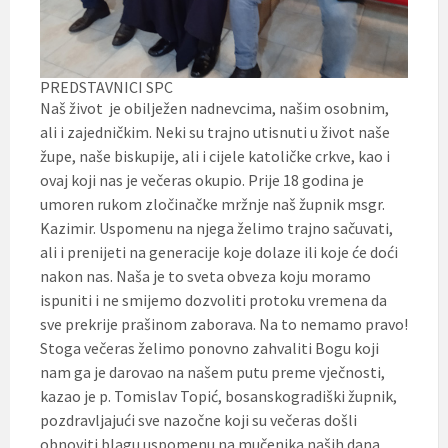
PREDSTAVNICI SPC
Naš život je obilježen nadnevcima, našim osobnim,
ali i zajedničkim. Neki su trajno utisnuti u život naše
župe, naše biskupije, ali i cijele katoličke crkve, kao i
ovaj koji nas je večeras okupio. Prije 18 godina je
umoren rukom zločinačke mržnje naš župnik msgr.
Kazimir. Uspomenu na njega želimo trajno sačuvati,
ali i prenijeti na generacije koje dolaze ili koje će doći
nakon nas. Naša je to sveta obveza koju moramo
ispuniti i ne smijemo dozvoliti protoku vremena da
sve prekrije prašinom zaborava. Na to nemamo pravo!
Stoga večeras želimo ponovno zahvaliti Bogu koji
nam ga je darovao na našem putu preme vječnosti,
kazao je p. Tomislav Topić, bosanskogradiški župnik,
pozdravljajući sve nazočne koji su večeras došli
obnoviti blagu uspomenu na mučenika naših dana,