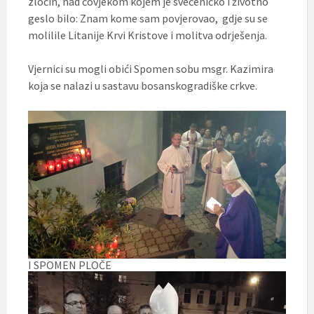
zločin, nad čovjekom kojem je svećeničko i životno
geslo bilo: Znam kome sam povjerovao, gdje su se
molilile Litanije Krvi Kristove i molitva odrješenja.
Vjernici su mogli obići Spomen sobu msgr. Kazimira
koja se nalazi u sastavu bosanskogradiške crkve.
I SPOMEN PLOČE