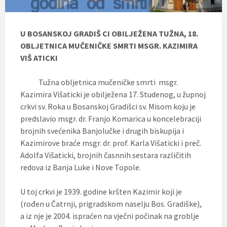
U BOSANSKOJ GRADIŠ CI OBILJEŽENA
TUŽNA, 18.
OBLJETNICA MUČENIČKE SMRTI
MSGR. KAZIMIRA
VIŠ ATICKI
Tužna obljetnica mučeničke smrti msgr.
Kazimira Višaticki je obilježena 17. Studenog, u župnoj
crkvi sv. Roka u Bosanskoj Gradišci sv. Misom koju je
predslavio msgr. dr. Franjo Komarica u koncelebraciji
brojnih svećenika Banjolučke i drugih biskupija i
Kazimirove braće msgr. dr. prof. Karla Višaticki i preč.
Adolfa Višaticki, brojnih časnnih sestara različitih
redova iz Banja Luke i Nove Topole.
U toj crkvi je 1939. godine kršten Kazimir koji je
(rođen u Čatrnji, prigradskom naselju Bos. Gradiške),
a iz nje je 2004. ispraćen na vječni počinak na groblje