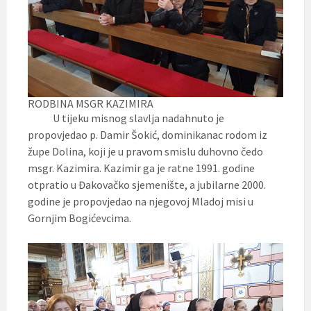
RODBINA MSGR KAZIMIRA
U tijeku misnog slavlja nadahnuto je
propovjedao p. Damir Šokić, dominikanac rodom iz
župe Dolina, koji je u pravom smislu duhovno čedo
msgr. Kazimira. Kazimir ga je ratne 1991. godine
otpratio u Đakovačko sjemenište, a jubilarne 2000.
godine je propovjedao na njegovoj Mladoj misi u
Gornjim Bogićevcima.