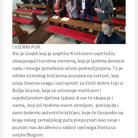
I VJERNI PUK
Bio je čovjek koji je svijetlio Kristovom svjetlošću
obasjavajući turobna vremena, koji je ljudima donosio
nadu i mnoge poteškoće učinio podnošljivijima. To je
odlika istinskog kršćanina pozvana na svetost, koji
svoju životnu snagu i ustrajnost za činiti dobro trpi iz
Božje blizine, koja se ostvaruje molitvom i
svjedočanskim djelima ljubavi. A sve to skupa je i
nama, koji još hodimo ovom zemljom, poticaj da i
sami budemo autentični kršćani, koje će Gospodin na
kraju našeg zemaljskog puta prepoznati kao svoje i
pozvati nas da uđemo u radost vječnoga života sa
svojim Bogom.