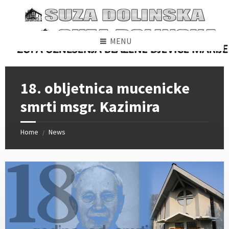
Skip
Skip
Skip
to
to
to
content
left
footer
sidebar
MENU
18. obljetnica mucenicke
smrti msgr. Kazimira
Home
News
/