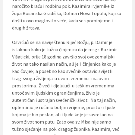
naročito braću i rodbinu pok. Kazimira i vjernike iz
župa Bosanska Gradiška, Dolina i Nova Topola, koji su
došli u ovo maglovito veče, kada se spominjemo i
drugih žrtava.
Osvrćući se na naviještenu Rijeć Božju, p. Damir je
istaknuo kako je tužna činjenica da je msgr. Kazimir
Višaticki, prije 18 godina završio svoj ovozemaljski
život na tako nasilan način, ali je i činjenica kako je
kao čovjek, a posebno kao svećnik ostavio svijetli
trag svoga življenja u ovom vremenu i na ovim
prostorima. Živeći i djelujući u teškim vremenima
untoč svim ljudskim ograničenjima, živio je
autentičan i ustrajan svećenički život. Na taj način,
opleminio je i učinio boljim vrijeme, prostor i ljude
kojima je bio poslan, ali i ljude koje je susretao na
svom životnom putu. Zato ova sv. Misa nije samo
tužno sjećanje na pok. dragog župnika. Kazimira, već