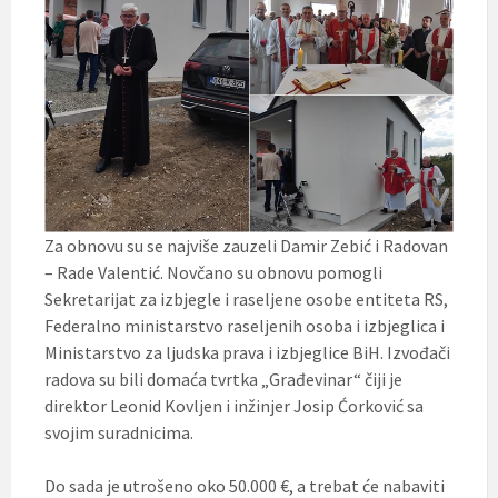
Za obnovu su se najviše zauzeli Damir Zebić i Radovan
– Rade Valentić. Novčano su obnovu pomogli
Sekretarijat za izbjegle i raseljene osobe entiteta RS,
Federalno ministarstvo raseljenih osoba i izbjeglica i
Ministarstvo za ljudska prava i izbjeglice BiH. Izvođači
radova su bili domaća tvrtka „Građevinar“ čiji je
direktor Leonid Kovljen i inžinjer Josip Ćorković sa
svojim suradnicima.
Do sada je utrošeno oko 50.000 €, a trebat će nabaviti