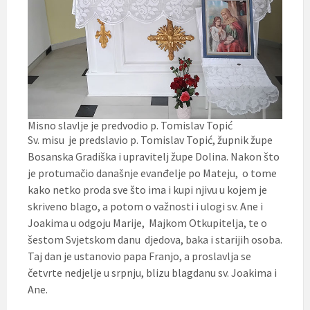
Misno slavlje je predvodio p. Tomislav Topić
Sv. misu je predslavio p. Tomislav Topić, župnik župe
Bosanska Gradiška i upravitelj župe Dolina. Nakon što
je protumačio današnje evanđelje po Mateju, o tome
kako netko proda sve što ima i kupi njivu u kojem je
skriveno blago, a potom o važnosti i ulogi sv. Ane i
Joakima u odgoju Marije, Majkom Otkupitelja, te o
šestom Svjetskom danu djedova, baka i starijih osoba.
Taj dan je ustanovio papa Franjo, a proslavlja se
četvrte nedjelje u srpnju, blizu blagdanu sv. Joakima i
Ane.