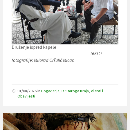
Druženje ispred kapele
Tekst i
fotografije: Milorad Oršulić Mican
01/08/2026
in
Događanja
,
Iz Staroga Kraja
,
Vijesti i
Obavijesti