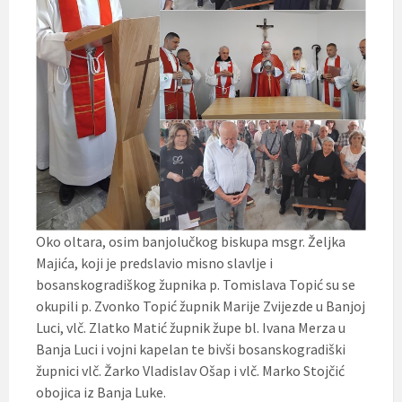
Oko oltara, osim banjolučkog biskupa msgr. Željka
Majića, koji je predslavio misno slavlje i
bosanskogradiškog župnika p. Tomislava Topić su se
okupili p. Zvonko Topić župnik Marije Zvijezde u Banjoj
Luci, vlč. Zlatko Matić župnik župe bl. Ivana Merza u
Banja Luci i vojni kapelan te bivši bosanskogradiški
župnici vlč. Žarko Vladislav Ošap i vlč. Marko Stojčić
obojica iz Banja Luke.