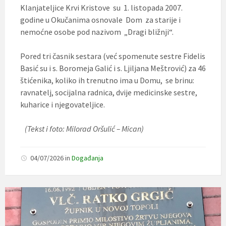
Klanjateljice Krvi Kristove su 1. listopada 2007.
godine u Okučanima osnovale Dom za starije i
nemoćne osobe pod nazivom „Dragi bližnji“.
Pored tri časnik sestara (već spomenute sestre Fidelis
Basić su i s. Boromeja Galić i s. Ljiljana Meštrović) za 46
štićenika, koliko ih trenutno ima u Domu, se brinu:
ravnatelj, socijalna radnica, dvije medicinske sestre,
kuharice i njegovateljice.
(Tekst i foto: Milorad Oršulić – Mican)
04/07/2026
in
Događanja