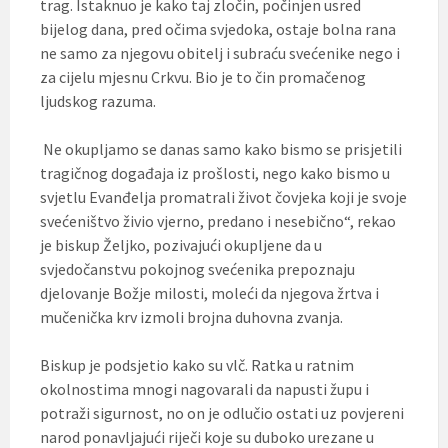
trag. Istaknuo je kako taj zločin, počinjen usred
bijelog dana, pred očima svjedoka, ostaje bolna rana
ne samo za njegovu obitelj i subraću svećenike nego i
za cijelu mjesnu Crkvu. Bio je to čin promačenog
ljudskog razuma.
Ne okupljamo se danas samo kako bismo se prisjetili
tragičnog događaja iz prošlosti, nego kako bismo u
svjetlu Evanđelja promatrali život čovjeka koji je svoje
svećeništvo živio vjerno, predano i nesebično“, rekao
je biskup Željko, pozivajući okupljene da u
svjedočanstvu pokojnog svećenika prepoznaju
djelovanje Božje milosti, moleći da njegova žrtva i
mučenička krv izmoli brojna duhovna zvanja.
Biskup je podsjetio kako su vlč. Ratka u ratnim
okolnostima mnogi nagovarali da napusti župu i
potraži sigurnost, no on je odlučio ostati uz povjereni
narod ponavljajući riječi koje su duboko urezane u