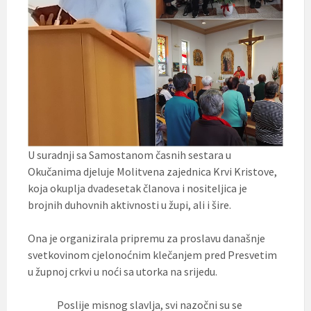
U suradnji sa Samostanom časnih sestara u
Okučanima djeluje Molitvena zajednica Krvi Kristove,
koja okuplja dvadesetak članova i nositeljica je
brojnih duhovnih aktivnosti u župi, ali i šire.
Ona je organizirala pripremu za proslavu današnje
svetkovinom cjelonoćnim klečanjem pred Presvetim
u župnoj crkvi u noći sa utorka na srijedu.
Poslije misnog slavlja, svi nazočni su se