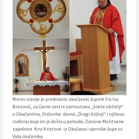
Misno slavlje je predslavio okučanski župnik fra Ivo
Brezović, za časne sestre samostana „Svete obitelji“
u Okučanima, štićenike doma „Dragi bližnji“ i njihovu
rodbinu koja im je došla u pohode, članove Molitvene
zajednice Krvi Kristove iz Okučana i vjernike župe sv.
Vida mučenika.