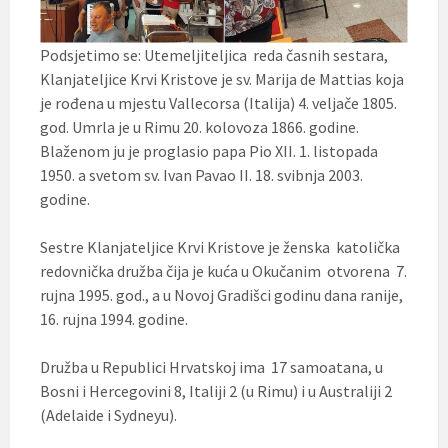
Podsjetimo se: Utemeljiteljica reda časnih sestara,
Klanjateljice Krvi Kristove je sv. Marija de Mattias koja
je rođena u mjestu Vallecorsa (Italija) 4. veljače 1805.
god. Umrla je u Rimu 20. kolovoza 1866. godine.
Blaženom ju je proglasio papa Pio XII. 1. listopada
1950. a svetom sv. Ivan Pavao II. 18. svibnja 2003.
godine.
Sestre Klanjateljice Krvi Kristove je ženska katolička
redovnička družba čija je kuća u Okučanim otvorena 7.
rujna 1995. god., a u Novoj Gradišci godinu dana ranije,
16. rujna 1994. godine.
Družba u Republici Hrvatskoj ima 17 samoatana, u
Bosni i Hercegovini 8, Italiji 2 (u Rimu) i u Australiji 2
(Adelaide i Sydneyu).