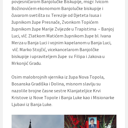
povjesničarom Banjolučke Biskupije, msgr. Ivicom
Božinovićem ekonomom Banjolučke biskupije i
čuvarom svetišta sv. Terezije od Djeteta Isusa i
župnikom župe Presnače, Zvonkom Topićem
župnikom župe Marije Zvijezde u Trapistima – Banjoj
Luci, vlč. Zlatkom Matićem župnikom župe bl. Ivana
Merza u Banja Luci i vojnim kapelanom u Banja Luci,
vlč. Marko Stojčić, vicekancelarom Banjolčke
biskupije i upraviteljem župe sv. Filipa i Jakova u
Mrkonjić Gradu.
Osim malobrojnih vjernika iz župa Nova Topola,
Bosanska Gradiška i Dolina, misnom slavlju su
nazolile brojne časne sestre Klanjateljice Krvi
Kristove iz Nove Topole i Banja Luke kao i Misionarke
Ljubavi iz Banja Luke.