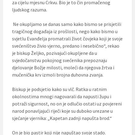
za cijelu mjesnu Crkvu. Bio je to čin promačenog
ljudskog razuma.
Ne okupljamo se danas samo kako bismo se prisjetili
tragičnog događaja iz prošlosti, nego kako bismo u
svjetlu Evanđelja promatrali život čovjeka koji je svoje
svećeništvo živio vjerno, predano i nesebično“, rekao
je biskup Željko, pozivajući okupljene da u
svjedočanstvu pokojnog svećenika prepoznaju
djelovanje Božje milosti, moleći da njegova žrtva i
mučenička krv izmoli brojna duhovna zvanja.
Biskup je podsjetio kako su vlč. Ratka u ratnim
okolnostima mnogi nagovarali da napusti župu i
potraži sigurnost, no on je odlučio ostati uz povjereni
narod ponavljajući riječi koje su duboko urezane u
sjećanje vjernika: „Kapetan zadnji napušta brod.“
On je bio pastir koji nije napuštao svoje stado.