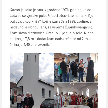
Kazao je kako je ona izgrađena 1976. godine, (a do
tada su se vjerske pobožnosti obavljale na raskrižju
putova, „kod križa“ koji je izgrađen 1938. godine, a
nedavno je obnovljen), za vrijeme župnikovanja vlč.
Tomislava Matkovića. Gradilo ju je cijelo selo. Njena
duljina je 7,5 m s dodatkom nadstrešnice od 2 m, a
širina je 4,40 cm i zvonik.