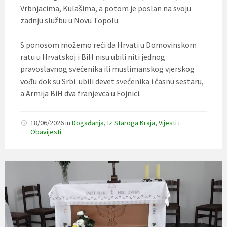
Vrbnjacima, Kulašima, a potom je poslan na svoju
zadnju službu u Novu Topolu.
S ponosom možemo reći da Hrvati u Domovinskom
ratu u Hrvatskoj i BiH nisu ubili niti jednog
pravoslavnog svećenika ili muslimanskog vjerskog
vođu dok su Srbi ubili devet svećenika i časnu sestaru,
a Armija BiH dva franjevca u Fojnici.
18/06/2026
in
Događanja
,
Iz Staroga Kraja
,
Vijesti i
Obavijesti