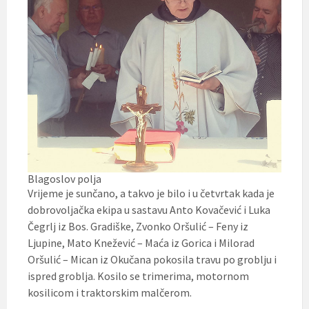
Blagoslov polja
Vrijeme je sunčano, a takvo je bilo i u četvrtak kada je
dobrovoljačka ekipa u sastavu Anto Kovačević i Luka
Čegrlj iz Bos. Gradiške, Zvonko Oršulić – Feny iz
Ljupine, Mato Knežević – Maća iz Gorica i Milorad
Oršulić – Mican iz Okučana pokosila travu po groblju i
ispred groblja. Kosilo se trimerima, motornom
kosilicom i traktorskim malčerom.