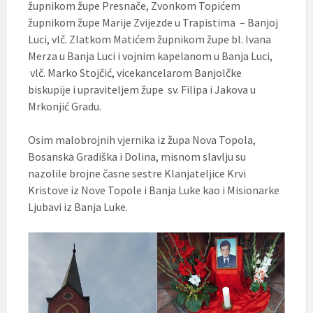
župnikom župe Presnače, Zvonkom Topićem
župnikom župe Marije Zvijezde u Trapistima – Banjoj
Luci, vlč. Zlatkom Matićem župnikom župe bl. Ivana
Merza u Banja Luci i vojnim kapelanom u Banja Luci,
vlč. Marko Stojčić, vicekancelarom Banjolčke
biskupije i upraviteljem župe sv. Filipa i Jakova u
Mrkonjić Gradu.
Osim malobrojnih vjernika iz župa Nova Topola,
Bosanska Gradiška i Dolina, misnom slavlju su
nazolile brojne časne sestre Klanjateljice Krvi
Kristove iz Nove Topole i Banja Luke kao i Misionarke
Ljubavi iz Banja Luke.