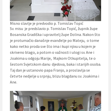
Misno slavlje je predvodio p. Tomislav Topić
Sv. misu je predslavio p. Tomislav Topić, župnik župe
Bosanska Gradiška i upravitelj župe Dolina. Nakon što
je protumačio današnje evanđelje po Mateju, o tome
kako netko proda sve što ima i kupi njivu u kojem je
skriveno blago, a potom o važnosti i ulogi sv. Ane i
Joakima u odgoju Marije, Majkom Otkupitelja, te o
šestom Svjetskom danu djedova, baka i starijih osoba.
Taj dan je ustanovio papa Franjo, a proslavlja se
četvrte nedjelje u srpnju, blizu blagdanu sv. Joakima i
Ane.