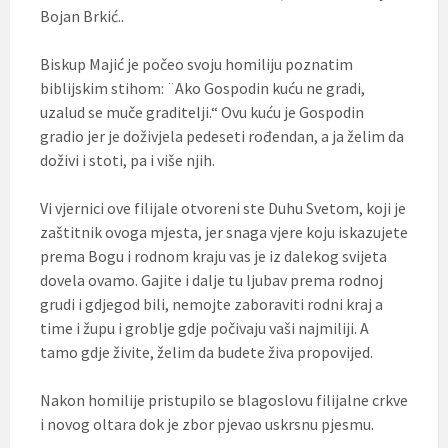
Bojan Brkić..
Biskup Majić je počeo svoju homiliju poznatim
biblijskim stihom: ¨Ako Gospodin kuću ne gradi,
uzalud se muče graditelji.“ Ovu kuću je Gospodin
gradio jer je doživjela pedeseti rođendan, a ja želim da
doživi i stoti, pa i više njih.
Vi vjernici ove filijale otvoreni ste Duhu Svetom, koji je
zaštitnik ovoga mjesta, jer snaga vjere koju iskazujete
prema Bogu i rodnom kraju vas je iz dalekog svijeta
dovela ovamo. Gajite i dalje tu ljubav prema rodnoj
grudi i gdjegod bili, nemojte zaboraviti rodni kraj a
time i župu i groblje gdje počivaju vaši najmiliji. A
tamo gdje živite, želim da budete živa propovijed.
Nakon homilije pristupilo se blagoslovu filijalne crkve
i novog oltara dok je zbor pjevao uskrsnu pjesmu.