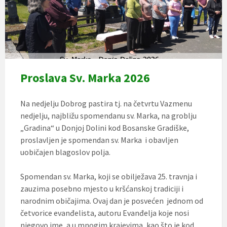
Proslava Sv. Marka 2026
Na nedjelju Dobrog pastira tj. na četvrtu Vazmenu
nedjelju, najbližu spomendanu sv. Marka, na groblju
„Gradina“ u Donjoj Dolini kod Bosanske Gradiške,
proslavljen je spomendan sv. Marka i obavljen
uobičajen blagoslov polja.
Spomendan sv. Marka, koji se obilježava 25. travnja i
zauzima posebno mjesto u kršćanskoj tradiciji i
narodnim običajima. Ovaj dan je posvećen jednom od
četvorice evanđelista, autoru Evanđelja koje nosi
njegovo ime, a u mnogim krajevima, kao što je kod