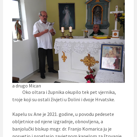
a drugo Mican
Oko oltara i župnika okupilo tek pet vjernika,
troje koji su ostali živjeti u Dolini i dvoje Hrvatske.
Kapelu sv. Ane je 2021. godine, u povodu pedesete
obljetnice od njene izgradnje, obnovljena, a
banjolučki biskup msgr. dr. Franjo Komarica ju je
posvetio i proglasio zavjetnom kapelom za štovanje