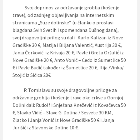
Svoj doprinos za održavanje groblja (košenje
trave), od zadnjeg objavljivanja na internetskim
stranicama „Suze dolinske“ (u članku o proslavi
blagdana Svih Svetih i spomendana Dušnog dana),
svoj dragovoljni prilog su dali: Karlo Kalizan iz Nove
Gradiške 30 €, Matija i Biljana Valentić, Austrija 30 €,
Janja Ćorković iz Krivaja 20 €, Pavle i Greta Oršulić iz
Nove Gradiške 20 €, Anto Vonić – Čedo iz Šumetlice 50
€ i Pavle Budić također iz Šumetlice 20 €, Ilija /Vinka/
Stojić iz Sičica 20€.
P. Tomislavu su svoje dragovoljne priloge za
održavnje groblja i košenje trave oko crkve u Gornjoj
Dolini dali: Rudolf i Snježana Knežević iz Kovačevca 50
€, Slavko Vidić – Slave G. Dolina / Sesvete 30 KM,
Zlatko i Janja Vonić iz Nove Gradiške 50 € i Janja
Jurišić iz Slavonske Doline 10 €.