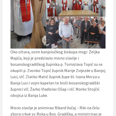
Oko oltara, osim banjolučkog biskupa msgr. Željka
Majića, koji je predslavio misno slavlje i
bosanskogradiškog župnika p. Tomislava Topić su se
okupili p. Zvonko Topić župnik Marije Zvijezde u Banjoj
Luci, vlč. Zlatko Matić župnik župe bl. Ivana Merza u
Banja Luci i vojni kapelan te bivši bosanskogradiški
župnici vlč. Žarko Vladislav Ošap i vlč. Marko Stojčić
obojica iz Banja Luke.
Misno slavlje je animirao Rikard Vučaj – Riki na čelu
zbora crkve sv. Roka u Bos. Gradiška, a ministrirao je