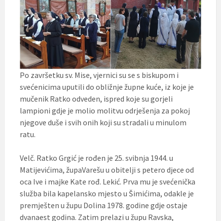
Po završetku sv. Mise, vjernici su se s biskupom i
svećenicima uputili do obližnje župne kuće, iz koje je
mučenik Ratko odveden, ispred koje su gorjeli
lampioni gdje je molio molitvu odrješenja za pokoj
njegove duše i svih onih koji su stradali u minulom
ratu.
Velč. Ratko Grgić je rođen je 25. svibnja 1944. u
Matijevićima, župaVarešu
u obitelji s petero djece od
oca Ive i majke Kate rođ. Lekić. Prva mu je svećenička
služba bila kapelansko mjesto u Šimićima, odakle je
premješten u župu Dolina 1978. godine gdje ostaje
dvanaest godina. Zatim prelazi u župu Ravska,