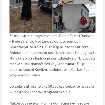
Za obnovu su se najviše zauzeli Damir Zebić i Radovan
– Rade Valentić. Novčano su obnovu pomogli
Sekretarijat za izbjegle i raseljene osobe entiteta RS,
Federalno ministarstvo raseljenih osoba i izbjeglica i
Ministarstvo za ljudska prava i izbjeglice BiH. Izvođači
radova su bili domaća tvrtka „Građevinar“ čiji je
direktor Leonid Kovljen i inžinjer Josip Ćorković sa
svojim suradnicima.
Do sada je utrošeno oko 50.000 €, a trebat će nabaviti
klupe u crkvi i napraviti ogradu oko nje.
Nakon toga je župnik u ime domaćina sve nazočne