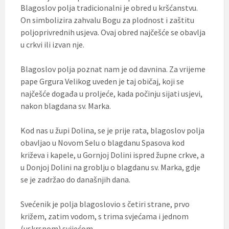
Blagoslov polja tradicionalni je obred u kršćanstvu.
On simbolizira zahvalu Bogu za plodnost i zaštitu
poljoprivrednih usjeva. Ovaj obred najčešće se obavlja
u crkvi ili izvan nje.
Blagoslov polja poznat nam je od davnina. Za vrijeme
pape Grgura Velikog uveden je taj običaj, koji se
najčešće događa u proljeće, kada počinju sijati usjevi,
nakon blagdana sv. Marka.
Kod nas u župi Dolina, se je prije rata, blagoslov polja
obavljao u Novom Selu o blagdanu Spasova kod
križeva i kapele, u Gornjoj Dolini ispred župne crkve, a
u Donjoj Dolini na groblju o blagdanu sv. Marka, gdje
se je zadržao do današnjih dana.
Svećenik je polja blagoslovio s četiri strane, prvo
križem, zatim vodom, s trima svjećama i jednom
(uskrsnom) svijećom.