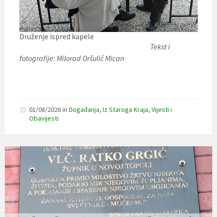
Druženje ispred kapele
Tekst i
fotografije: Milorad Oršulić Mican
01/08/2026
in
Događanja
,
Iz Staroga Kraja
,
Vijesti i
Obavijesti