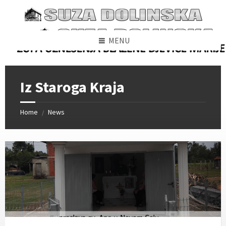
Skip
Skip
Skip
to
to
to
content
left
footer
sidebar
MENU
Iz Staroga Kraja
Home
News
/