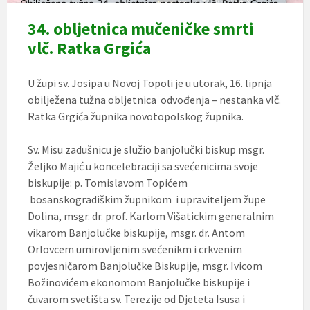
34. obljetnica mučeničke smrti
vlč. Ratka Grgića
U župi sv. Josipa u Novoj Topoli je u utorak, 16. lipnja
obilježena tužna obljetnica odvođenja – nestanka vlč.
Ratka Grgića župnika novotopolskog župnika.
Sv. Misu zadušnicu je služio banjolučki biskup msgr.
Željko Majić u koncelebraciji sa svećenicima svoje
biskupije: p. Tomislavom Topićem
bosanskogradiškim župnikom i upraviteljem župe
Dolina, msgr. dr. prof. Karlom Višatickim generalnim
vikarom Banjolučke biskupije, msgr. dr. Antom
Orlovcem umirovljenim svećenikm i crkvenim
povjesničarom Banjolučke Biskupije, msgr. Ivicom
Božinovićem ekonomom Banjolučke biskupije i
čuvarom svetišta sv. Terezije od Djeteta Isusa i