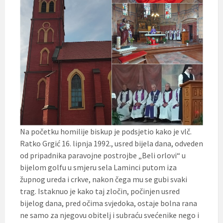
Na početku homilije biskup je podsjetio kako je vlč.
Ratko Grgić 16. lipnja 1992., usred bijela dana, odveden
od pripadnika paravojne postrojbe „Beli orlovi“ u
bijelom golfu u smjeru sela Laminci putom iza
župnog ureda i crkve, nakon čega mu se gubi svaki
trag. Istaknuo je kako taj zločin, počinjen usred
bijelog dana, pred očima svjedoka, ostaje bolna rana
ne samo za njegovu obitelj i subraću svećenike nego i