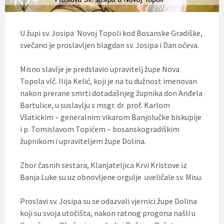
U župi sv. Josipa Novoj Topoli kod Bosanske Gradiške,
svečano je proslavljen blagdan sv. Josipa i Dan očeva.
Misno slavlje je predslavio upravitelj župe Nova
Topola vlč. Ilija Kelić, koji je na tu dužnost imenovan
nakon prerane smrti dotadašnjeg župnika don Anđela
Bartulice, u suslavlju s msgr. dr. prof. Karlom
Všatickim – generalnim vikarom Banjolučke biskupije
i p. Tomislavom Topićem – bosanskogradiškim
župnikom i upraviteljem župe Dolina.
Zbor časnih sestara, Klanjateljica Krvi Kristove iz
Banja Luke su uz obnovljene orgulje uveličale sv. Misu.
Proslavi sv. Josipa su se odazvali vjernici župe Dolina
koji su svoja utočišta, nakon ratnog progona našli u