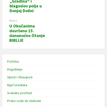
„Gradina“ i
blagoslov polja u
Donjoj Dolini
Next
U Okučanima
dovršeno 15.
danonoćno čitanje
BIBLIJE
Početna
Događanja
Vijesti i Obavijesti
Riječ Urednika
Svakako pročitati
Preko vode do slobode