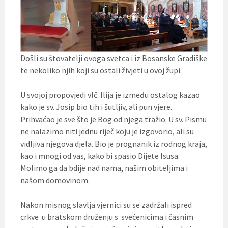
Došli su štovatelji ovoga svetca i iz Bosanske Gradiške
te nekoliko njih koji su ostali živjeti u ovoj župi.
U svojoj propovjedi vlč. Ilija je između ostalog kazao
kako je sv. Josip bio tih i šutljiv, ali pun vjere.
Prihvaćao je sve što je Bog od njega tražio. U sv. Pismu
ne nalazimo niti jednu riječ koju je izgovorio, ali su
vidljiva njegova djela. Bio je prognanik iz rodnog kraja,
kao i mnogi od vas, kako bi spasio Dijete Isusa.
Molimo ga da bdije nad nama, našim obiteljima i
našom domovinom.
Nakon misnog slavlja vjernici su se zadržali ispred
crkve u bratskom druženju s svećenicima i časnim