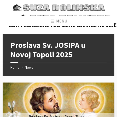
Skip
Skip
Skip
to
to
to
content
left
footer
sidebar
MENU
Proslava Sv. JOSIPA u
Novoj Topoli 2025
Home
News
/