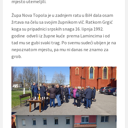
mjesto utemeljili.
Župa Nova Topola je u zadnjem ratu u BiH dala osam
žrtava na čelu sa svojim župnikom vlč. Ratkom Grgić
koga su pripadnici srpskih snaga 16. lipnja 1992.
godine odveli iz župne kuće prema Lamincima i od
tad mu se gubi svaki trag. Po svemu sudeći ubijen je na
nepoznatom mjestu, pa mu ni danas ne znamo za
grob.