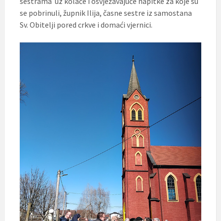
sestrama uz kolače i osvježavajuće napitke za koje su
se pobrinuli, župnik Ilija, časne sestre iz samostana
Sv. Obitelji pored crkve i domaći vjernici.