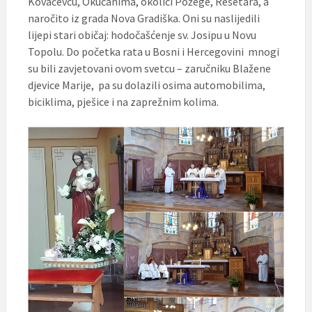
Kovačevcu, Okučanima, okolici Požege, Rešetara, a
naročito iz grada Nova Gradiška. Oni su naslijedili
lijepi stari običaj: hodočašćenje sv. Josipu u Novu
Topolu. Do početka rata u Bosni i Hercegovini mnogi
su bili zavjetovani ovom svetcu – zaručniku Blažene
djevice Marije, pa su dolazili osima automobilima,
biciklima, pješice i na zaprežnim kolima.