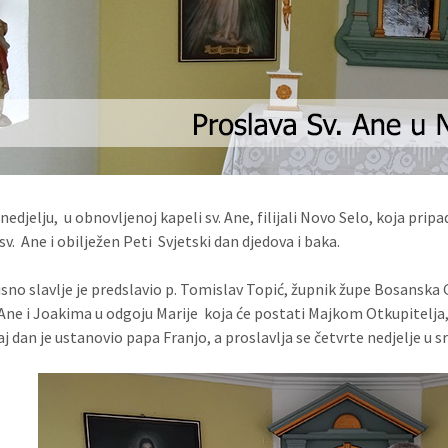
nedjelju, u obnovljenoj kapeli sv. Ane, filijali Novo Selo, koja pri
v. Ane i obilježen Peti Svjetski dan djedova i baka.
avlje je predslavio p. Tomislav Topić, župnik župe Bosanska Grad
. Ane i Joakima u odgoju Marije koja će postati Majkom Otkupitelja
j dan je ustanovio papa Franjo, a proslavlja se četvrte nedjelje u s