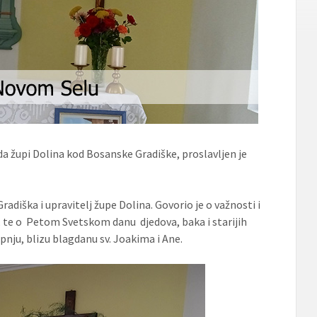
pada župi Dolina kod Bosanske Gradiške, proslavljen je
iška i upravitelj župe Dolina. Govorio je o važnosti i
, te o Petom Svetskom danu djedova, baka i starijih
rpnju, blizu blagdanu sv. Joakima i Ane.