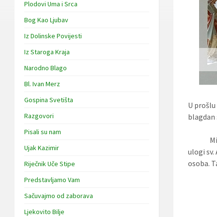
Plodovi Uma i Srca
Bog Kao Ljubav
Iz Dolinske Povijesti
Iz Staroga Kraja
Narodno Blago
Bl. Ivan Merz
Gospina Svetišta
U prošlu 
Razgovori
blagdan s
Pisali su nam
Misno sl
Ujak Kazimir
ulogi sv
osoba. Ta
Riječnik Uče Stipe
Predstavljamo Vam
Sačuvajmo od zaborava
Ljekovito Bilje