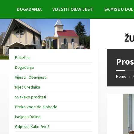
Skip
Skip
Skip
to
to
to
DOGAĐANJA
VIJESTI I OBAVIJESTI
SV.MISE U DOL
content
left
footer
sidebar
Početna
Pros
Događanja
Home
/
Vijesti i Obavijesti
Riječ Urednika
Svakako pročitati
Preko vode do slobode
Iseljena Dolina
Gdje su, Kako žive?