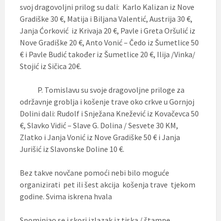
svoj dragovoljni prilog su dali: Karlo Kalizan iz Nove
Gradiške 30 €, Matija i Biljana Valentić, Austrija 30 €,
Janja Ćorković iz Krivaja 20 €, Pavle i Greta Oršulić iz
Nove Gradiške 20 €, Anto Vonić – Čedo iz Šumetlice 50
€ i Pavle Budić također iz Šumetlice 20 €, Ilija /Vinka/
Stojić iz Sičica 20€.
P. Tomislavu su svoje dragovoljne priloge za
održavnje groblja i košenje trave oko crkve u Gornjoj
Dolini dali: Rudolf i Snježana Knežević iz Kovačevca 50
€, Slavko Vidić – Slave G. Dolina / Sesvete 30 KM,
Zlatko i Janja Vonić iz Nove Gradiške 50 € i Janja
Jurišić iz Slavonske Doline 10 €.
Bez takve novčane pomoći nebi bilo moguće
organizirati pet ili šest akcija košenja trave tjekom
godine. Svima iskrena hvala
Spominjao se i skori izlazak iz tiska / štampe