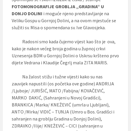
FOTOMONOGRAFIJE GROBLJA „GRADINA“ U
DONJO DOLINI
i moguće njeno predstavljanje na
Veliku Gospu u Gornjoj Dolini, a na ovom mjestuće se
služiti sv. Misa o spomendana sv. Ive Glavosjeka.
Radosni smo kada čujemo vijest kao što je ova,
kako je nakon većeg broja godina u župnoj crkvi
Uznesenja BDM u Gornjoj Dolini o Uskrsu kršteno prvo
dijete Vedrana i Klaudije Čegrlj mala ZITA MARIS.
Na žalost stižu i tužne vijesti kako su nas
zauvijek napustili (os početka ove godine) ANDRIJA
/Ljuboje/ JURIŠIĆ, MATO /Fabijna/ KOVAČEVIĆ,
MARKO DAKIĆ, (Sahranjeni u Novoj Gradišci),
BRANKICA /Marka/ KNEŽEVIĆ (umrla u Ljubljani),
ANTO /Mirka/ VIDIĆ – TUNJA (Umro u Bos. Gradišci i
sahranjen na groblju Gradina u Donjoj Dolini),
ZDRAVKO /Ilije/ KNEŽEVIĆ – CICI (sahranjen u