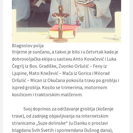
Blagoslov polja
Vrijeme je sunčano, a takvo je bilo i u četvrtak kada je
dobrovoljačka ekipa u sastavu Anto Kovačević i Luka
Čegrlj iz Bos. Gradiške, Zvonko Oršulić – Feny iz
Ljupine, Mato Knežević – Maća iz Gorica i Milorad
Oršulić – Mican iz Okučana pokosila travu po groblju i
ispred groblja. Kosilo se trimerima, motornom
kosilicom i traktorskim malčerom.
Svoj doprinos za održavanje groblja (košenje
trave), od zadnjeg objavljivanja na internetskim
stranicama „Suze dolinske“ (u članku o proslavi
blagdana Svih Svetih i spomendana Dušnog dana),