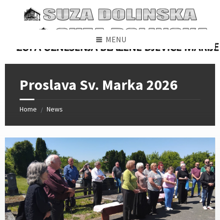
Skip
Skip
Skip
to
to
to
content
left
footer
sidebar
MENU
Proslava Sv. Marka 2026
Home
News
/