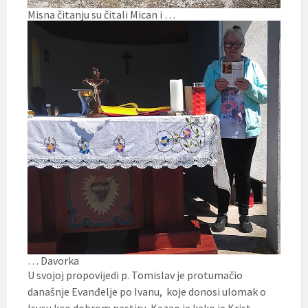
Misna čitanju su čitali Mican i …
… Davorka
U svojoj propovijedi p. Tomislav je protumačio
današnje Evanđelje po Ivanu, koje donosi ulomak o
Isusu kao dobrom pastiru. Kazao je kako je Krist