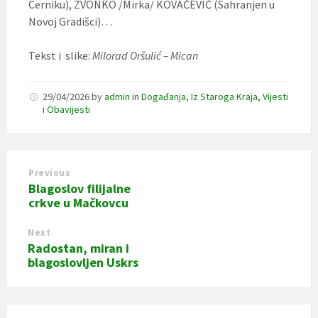
Cerniku), ZVONKO /Mirka/ KOVAČEVIĆ (Sahranjen u
Novoj Gradišci)…
Tekst i slike:
Milorad Oršulić – Mican
29/04/2026
by
admin
in
Događanja
,
Iz Staroga Kraja
,
Vijesti
i Obavijesti
Previous
Blagoslov filijalne
crkve u Mačkovcu
Next
Radostan, miran i
blagoslovljen Uskrs