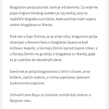
Blagoslov polja poznat nam je od davnina. Za vrijeme
pape Grgura Velikog uveden je taj običaj, koji se
najčešće događa u proljeće, kada počinju sijati usjevi,
nakon blagdana sv. Marka.
Kod nas u župi Dolina, se je prije rata, blagoslov polja
obavljao u Novom Selu o blagdanu Spasova kod
križeva i kapele, u Gornjoj Dolini ispred župne crkve, a
u Donjoj Dolini na groblju o blagdanu sv. Marka, gdje
se je zadržao do današnjih dana.
Svećenik je polja blagoslovio s četiri strane, prvo
križem, zatim vodom, s trima svjećama i jednom
(uskrsnom) svijećom.
Zahvalni smo Bogu za plodove zemlje koji dolaze iz
Njegove ruku.