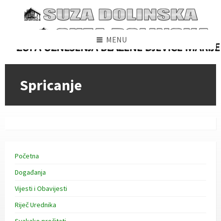
Skip
Skip
Skip
to
to
to
content
left
footer
sidebar
MENU
Spricanje
Početna
Događanja
Vijesti i Obavijesti
Riječ Urednika