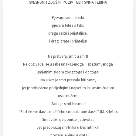
SVESRDNI I ZDUŠ NI POZIV TEBI I SVIMA TEBIMA
Pjevam sebi i o sebi
pjevam tebi i o tebi:
draga sestri i prijateljice,
i dragi brate i prijatelju!
Ne pretvaraj smrt u smrt!
Ne obzivađaj se u sebe unakaženoga i izbezumljenoga
umjetnim zidom zbog toga i od toga!
Na Uskrs je smrt prestala biti Smrt,
jer je pobjeđena posljednjim i najvećim Isusovim čudom
uskrsnućem!
Sada je smrt Nesmrt!
“Past će sve daske međ četiri crnolakirane daske” (M. Krleža).
Smrt više nije poništenje života,
već preobražaj smrtnika u besmrtnika!
I postala je ključ u vrata