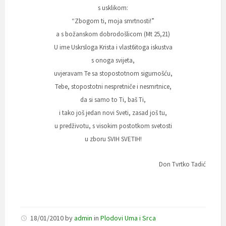
s usklikom:
“Zbogom ti, moja smrtnosti!”
a s božanskom dobrodošlicom (Mt 25,21)
U ime Uskrsloga Krista i vlast6itoga iskustva
s onoga svijeta,
uvjeravam Te sa stopostotnom sigurnošću,
Tebe, stopostotni nespretniče i nesmrtnice,
da si samo to Ti, baš Ti,
i tako još jedan novi Sveti, zasad još tu,
u predživotu, s visokim postotkom svetosti
u zboru SVIH SVETIH!
Don Tvrtko Tadić
18/01/2010
by
admin
in
Plodovi Uma i Srca