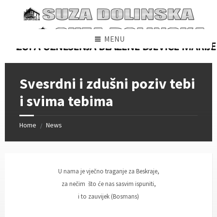
Skip
Skip
Skip
to
to
to
content
left
footer
sidebar
MENU
Svesrdni i zdušni poziv tebi
i svima tebima
Home
News
/
U nama je vječno traganje za Beskraje,
za nečim što će nas sasvim ispuniti,
i to zauvijek (Bosmans)