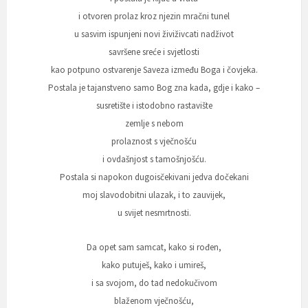
i otvoren prolaz kroz njezin mračni tunel
u sasvim ispunjeni novi živiživcati nadživot
savršene sreće i svjetlosti
kao potpuno ostvarenje Saveza između Boga i čovjeka.
Postala je tajanstveno samo Bog zna kada, gdje i kako –
susretište i istodobno rastavište
zemlje s nebom
prolaznost s vječnošću
i ovdašnjost s tamošnjošću.
Postala si napokon dugoisčekivani jedva dočekani
moj slavodobitni ulazak, i to zauvijek,
u svijet nesmrtnosti.
Da opet sam samcat, kako si rođen,
kako putuješ, kako i umireš,
i sa svojom, do tad nedokučivom
blaženom vječnošću,