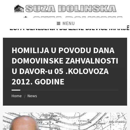
Skip
Skip
Skip
to
to
to
content
left
footer
sidebar
MENU
HOMILIJA U POVODU DANA
DOMOVINSKE ZAHVALNOSTI
U DAVOR-u 05 .KOLOVOZA
2012. GODINE
Home
News
/