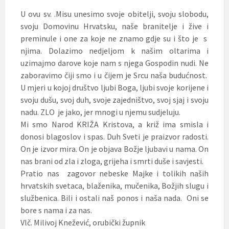
U ovu sv. .Misu unesimo svoje obitelji, svoju slobodu,
svoju Domovinu Hrvatsku, naše branitelje i žive i
preminule i one za koje ne znamo gdje su i što je s
njima. Dolazimo nedjeljom k našim oltarima i
uzimajmo darove koje nam s njega Gospodin nudi. Ne
zaboravimo čiji smo i u čijem je Srcu naša budućnost.
U mjeri u kojoj društvo ljubi Boga, ljubi svoje korijene i
svoju dušu, svoj duh, svoje zajedništvo, svoj sjaj i svoju
nadu. ZLO je jako, jer mnogi u njemu sudjeluju.
Mi smo Narod KRIŽA Kristova, a križ ima smisla i
donosi blagoslov i spas. Duh Sveti je praizvor radosti.
On je izvor mira. On je objava Božje ljubavi u nama. On
nas brani od zla i zloga, grijeha i smrti duše i savjesti.
Pratio nas zagovor nebeske Majke i tolikih naših
hrvatskih svetaca, blaženika, mučenika, Božjih slugu i
službenica. Bili i ostali naš ponos i naša nada. Oni se
bore s nama i za nas.
Vlč. Milivoj Knežević, orubički župnik