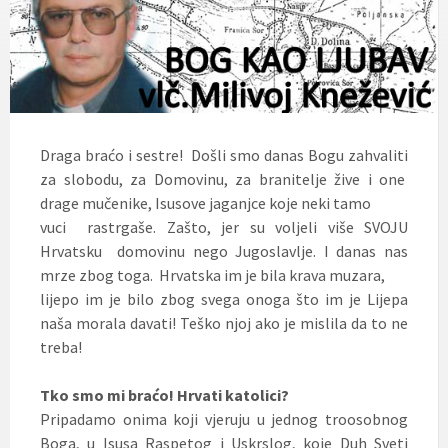
Draga braćo i sestre! Došli smo danas Bogu zahvaliti
za slobodu, za Domovinu, za branitelje žive i one
drage mučenike, Isusove jaganjce koje neki tamo
vuci rastrgaše. Zašto, jer su voljeli više SVOJU
Hrvatsku domovinu nego Jugoslavlje. I danas nas
mrze zbog toga. Hrvatska im je bila krava muzara,
lijepo im je bilo zbog svega onoga što im je Lijepa
naša morala davati! Teško njoj ako je mislila da to ne
treba!
Tko smo mi braćo! Hrvati katolici?
Pripadamo onima koji vjeruju u jednog troosobnog
Boga, u Isusa Raspetog i Uskrslog, koje Duh Sveti