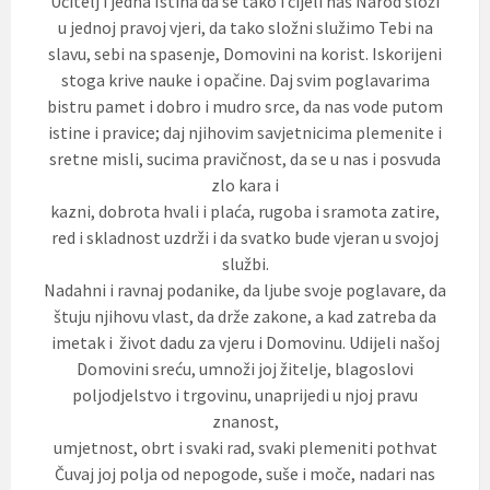
Učitelj i jedna Istina da se tako i cijeli naš Narod složi
u jednoj pravoj vjeri, da tako složni služimo Tebi na
slavu, sebi na spasenje, Domovini na korist. Iskorijeni
stoga krive nauke i opačine. Daj svim poglavarima
bistru pamet i dobro i mudro srce, da nas vode putom
istine i pravice; daj njihovim savjetnicima plemenite i
sretne misli, sucima pravičnost, da se u nas i posvuda
zlo kara i
kazni, dobrota hvali i plaća, rugoba i sramota zatire,
red i skladnost uzdrži i da svatko bude vjeran u svojoj
službi.
Nadahni i ravnaj podanike, da ljube svoje poglavare, da
štuju njihovu vlast, da drže zakone, a kad zatreba da
imetak i život dadu za vjeru i Domovinu. Udijeli našoj
Domovini sreću, umnoži joj žitelje, blagoslovi
poljodjelstvo i trgovinu, unaprijedi u njoj pravu
znanost,
umjetnost, obrt i svaki rad, svaki plemeniti pothvat
Čuvaj joj polja od nepogode, suše i moče, nadari nas