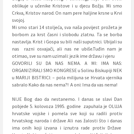
oblikuje u učenike Kristove i u djecu Božju. Mi smo
Crkva, Kristov narod. On nam pere haljine krsne u Krvi
svojoj.
Mi smo stari 14 stoljeća, sva naša povijest prožeta je
borbom za krst časni i slobodu zlatnu. Ta se borba
nastavlja. Krist i Gospa su bili naši suputnici. Ubijali su
nas razni osvajači, ali nas ne ubiše.Tuđin nam je
otimao, sve su nam uzimali: jezik ime državu i vjeru
GOVORILI SU DA NAS NEMA. A MI: IMA NAS:
ORGANIZIRALI SMO KONGRESE u Solinu Biskupiji NEK
u MARIJI BISTRICI: – pola milijuna se Hrvata vjernika
sabralo Kako da nas nema?! A oni: Ima da vas nema!
NIJE Bog dao da nestanemo. I danas se slavi Dan
pobjede 5. kolovoza 1995. godine zapuhala je OLUJA
hrvatske vojske i pomela sve koji su radili protiv
hrvatskog naroda i države Ali nas žalosti što i danas
ima onih koji izvana i iznutra rade protiv Države