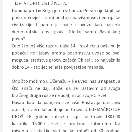
TIJELA I OHOLOST ŽIVOTA.
Pobuna protiv Boga je na vrhuncu. Perverzije kojih se
pošten čovjek srami postaju najviši dosezi europske
civilizacije I nama je nude i uvoze kao najveća
demokratska dostignuća. Gledaj samo đavolskog
posla?
Ono što još više razara našu 14 – stoljetnu baštinu je
pobačaj ne ljubav prema potomstvu uvoze se sva
moguća sredstva protiv začeća Obitelj, to najvažnije
dobro 14 – stoljetne naše povijesti se raspada.
Ono što molimo u Očenašu: – Ne uvedi nas u napast , a
što znači: ne daj, Bože, da se rastavim od svoga
bračnog druga i da se ne udaljim od svoje Crkve!
Đavao kao da uspijeva sve više Rastavlja uništava
obitelji i vjernike udaljuje od Crkve. U NJEMAČKOJ JE
PROŠ LE godine zatražilo ispis iz Crkve 180.000
katolika 15.000 crkvi je prodano, zatvoreno Na
misama se rijetko vidi netko mlađi od 50 godina.