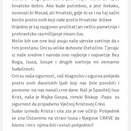
hrvatsko dobro. Ako bude potrebno, a jest itekako,
osnovali bi Mosad, ali hrvatski, gdje bi se i na taj način
borilo protiv onih koji rade protiv Hrvatske države
Vrijedno je taj razgovor pročitati jer nešto pametnije i
prohravtsko razmišljanje nisam čuo.
Molio bih sve one koji psuju naše vjerske svetinje da s
tim prestanu. Oni su velike duhovne štetočine. Tjeraju
iz naše sredine i naroda ono najbolje i najsvetije Bez
Boga, Isusa, Gospe i drugih svetinja mi nemamo
budućnosti.
Oni su naša sigurnost, naš blagoslov i sigurna pobjeda
protiv onih đavolskih ljudi koji nas žele porobiti i
ponovno na nas navući crne dane. Naš je Spasitelj Isus
Krist, naša je Majka Gospa, rimski Biskup -Papa su
sigurnost da pripadamo Vječnoj Kristovoj Crkvi.
Sudar između Krista i sila zla je sve očitiji. Pobjednik
se zna Ostanimo na strani Isusa i Njegove CRKVE da
bismo i mi s njima bili i ostali pobjednici!