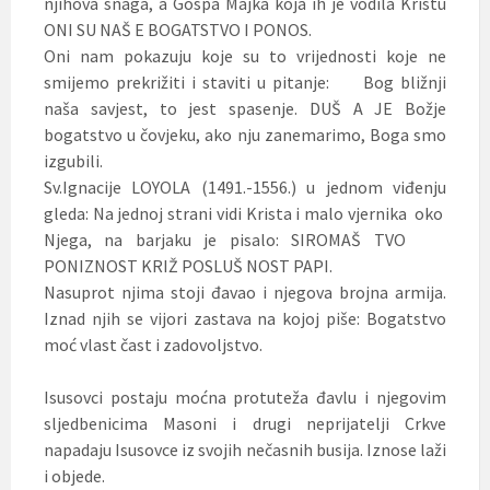
njihova snaga, a Gospa Majka koja ih je vodila Kristu
ONI SU NAŠ E BOGATSTVO I PONOS.
Oni nam pokazuju koje su to vrijednosti koje ne
smijemo prekrižiti i staviti u pitanje: Bog bližnji
naša savjest, to jest spasenje. DUŠ A JE Božje
bogatstvo u čovjeku, ako nju zanemarimo, Boga smo
izgubili.
Sv.Ignacije LOYOLA (1491.-1556.) u jednom viđenju
gleda: Na jednoj strani vidi Krista i malo vjernika oko
Njega, na barjaku je pisalo: SIROMAŠ TVO
PONIZNOST KRIŽ POSLUŠ NOST PAPI.
Nasuprot njima stoji đavao i njegova brojna armija.
Iznad njih se vijori zastava na kojoj piše: Bogatstvo
moć vlast čast i zadovoljstvo.
Isusovci postaju moćna protuteža đavlu i njegovim
sljedbenicima Masoni i drugi neprijatelji Crkve
napadaju Isusovce iz svojih nečasnih busija. Iznose laži
i objede.