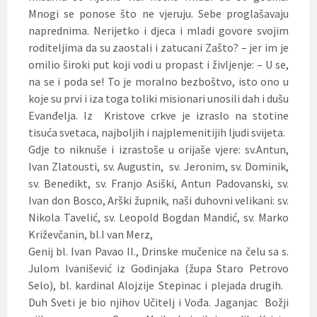
Mnogi se ponose što ne vjeruju. Sebe proglašavaju
naprednima. Nerijetko i djeca i mladi govore svojim
roditeljima da su zaostali i zatucani Zašto? – jer im je
omilio široki put koji vodi u propast i življenje: – U se,
na se i poda se! To je moralno bezboštvo, isto ono u
koje su prvi i iza toga toliki misionari unosili dah i dušu
Evanđelja. Iz Kristove crkve je izraslo na stotine
tisuća svetaca, najboljih i najplemenitijih ljudi svijeta.
Gdje to niknuše i izrastoše u orijaše vjere: sv.Antun,
Ivan Zlatousti, sv. Augustin, sv. Jeronim, sv. Dominik,
sv. Benedikt, sv. Franjo Asiški, Antun Padovanski, sv.
Ivan don Bosco, Arški župnik, naši duhovni velikani: sv.
Nikola Tavelić, sv. Leopold Bogdan Mandić, sv. Marko
Križevčanin, bl.I van Merz,
Genij bl. Ivan Pavao II., Drinske mučenice na čelu sa s.
Julom Ivanišević iz Godinjaka (župa Staro Petrovo
Selo), bl. kardinal Alojzije Stepinac i plejada drugih.
Duh Sveti je bio njihov Učitelj i Vođa. Jaganjac Božji