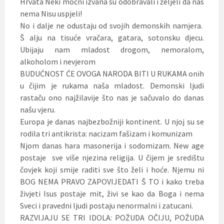
Hrvata Neki moćni izvana su odobravali i željeli da nas
nema Nisu uspjeli!
No i dalje ne odustaju od svojih demonskih namjera.
Š alju na tisuće vračara, gatara, sotonsku djecu.
Ubijaju nam mladost drogom, nemoralom,
alkoholom i nevjerom
BUDUĆNOST ĆE OVOGA NARODA BITI U RUKAMA onih
u čijim je rukama naša mladost. Demonski ljudi
rastaču ono najžilavije što nas je sačuvalo do danas
našu vjeru.
Europa je danas najbezbožniji kontinent. U njoj su se
rodila tri antikrista: nacizam fašizam i komunizam
Njom danas hara masonerija i sodomizam. New age
postaje sve više njezina religija. U čijem je središtu
čovjek koji smije raditi sve što želi i hoće. Njemu ni
BOG NEMA PRAVO ZAPOVIJEDATI Š TO i kako treba
živjeti Isus postaje mit, živi se kao da Boga i nema
Sveci i pravedni ljudi postaju nenormalni i zatucani.
RAZVIJAJU SE TRI IDOLA: POŽUDA OČIJU, POŽUDA