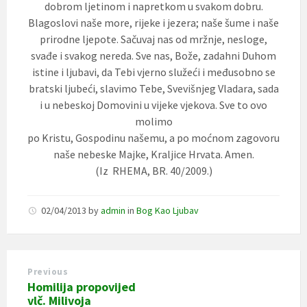
dobrom ljetinom i napretkom u svakom dobru.
Blagoslovi naše more, rijeke i jezera; naše šume i naše
prirodne ljepote. Sačuvaj nas od mržnje, nesloge,
svađe i svakog nereda. Sve nas, Bože, zadahni Duhom
istine i ljubavi, da Tebi vjerno služeći i međusobno se
bratski ljubeći, slavimo Tebe, Svevišnjeg Vladara, sada
i u nebeskoj Domovini u vijeke vjekova. Sve to ovo
molimo
po Kristu, Gospodinu našemu, a po moćnom zagovoru
naše nebeske Majke, Kraljice Hrvata. Amen.
(Iz RHEMA, BR. 40/2009.)
02/04/2013
by
admin
in
Bog Kao Ljubav
Previous
Homilija propovijed
vlč. Milivoja