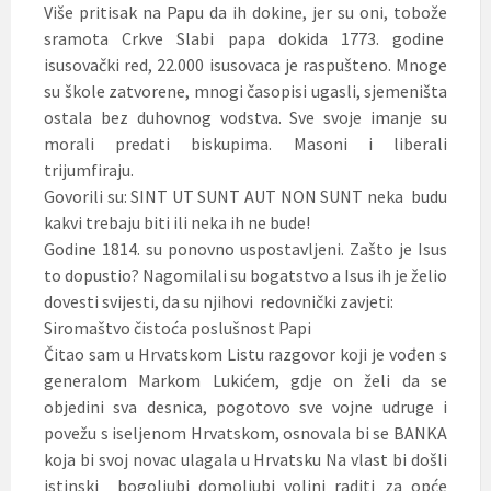
Više pritisak na Papu da ih dokine, jer su oni, tobože
sramota Crkve Slabi papa dokida 1773. godine
isusovački red, 22.000 isusovaca je raspušteno. Mnoge
su škole zatvorene, mnogi časopisi ugasli, sjemeništa
ostala bez duhovnog vodstva. Sve svoje imanje su
morali predati biskupima. Masoni i liberali
trijumfiraju.
Govorili su: SINT UT SUNT AUT NON SUNT neka budu
kakvi trebaju biti ili neka ih ne bude!
Godine 1814. su ponovno uspostavljeni. Zašto je Isus
to dopustio? Nagomilali su bogatstvo a Isus ih je želio
dovesti svijesti, da su njihovi redovnički zavjeti:
Siromaštvo čistoća poslušnost Papi
Čitao sam u Hrvatskom Listu razgovor koji je vođen s
generalom Markom Lukićem, gdje on želi da se
objedini sva desnica, pogotovo sve vojne udruge i
povežu s iseljenom Hrvatskom, osnovala bi se BANKA
koja bi svoj novac ulagala u Hrvatsku Na vlast bi došli
istinski bogoljubi domoljubi voljni raditi za opće