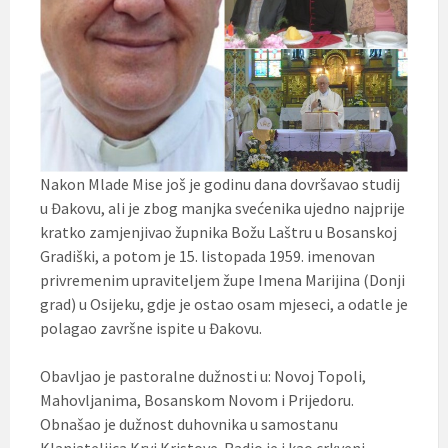
Nakon Mlade Mise još je godinu dana dovršavao studij
u Đakovu, ali je zbog manjka svećenika ujedno najprije
kratko zamjenjivao župnika Božu Laštru u Bosanskoj
Gradiški, a potom je 15. listopada 1959. imenovan
privremenim upraviteljem župe Imena Marijina (Donji
grad) u Osijeku, gdje je ostao osam mjeseci, a odatle je
polagao završne ispite u Đakovu.
Obavljao je pastoralne dužnosti u: Novoj Topoli,
Mahovljanima, Bosanskom Novom i Prijedoru.
Obnašao je dužnost duhovnika u samostanu