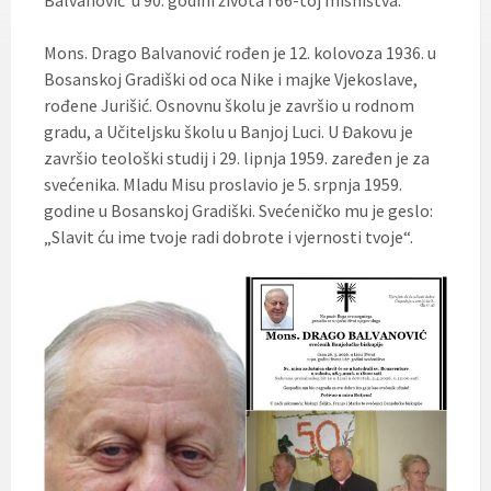
Balvanović u 90. godini života i 66-toj misništva.
Mons. Drago Balvanović rođen je 12. kolovoza 1936. u
Bosanskoj Gradiški od oca Nike i majke Vjekoslave,
rođene Jurišić. Osnovnu školu je završio u rodnom
gradu, a Učiteljsku školu u Banjoj Luci. U Đakovu je
završio teološki studij i 29. lipnja 1959. zaređen je za
svećenika. Mladu Misu proslavio je 5. srpnja 1959.
godine u Bosanskoj Gradiški. Svećeničko mu je geslo:
„Slavit ću ime tvoje radi dobrote i vjernosti tvoje“.