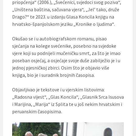
priopćenja“ (2006.), „Svećenici, svjedoci svog poziva“,
„Uništena baština, sačuvana vjera“, „Jel’ tako, druže
Drago?“ te 2023. u izdanju Glasa Koncila knjigu na
hrvatsko-španjolskom jeziku „Kronike o ljudima“.
Okušao se i u autobiografskom romanu, pisao
sjećanja na kolege svećenike, posebno na svjedoke
vjere koji su podnijeli mučeničku smrt, za što je imao
poseban osjećaj, a osjećaje svoje duše zabilježio je i u
jednoj pjesničkoj zbirci. Osim što je objavio više
knjiga, bio je i suradnik brojnih časopisa.
Objavljivao je tekstove i u vjerskim listovima:
„Radosna vijest“, „Glas Koncila“, „Glasnik Srca Isusova
i Marijina, „Marija“ iz Splita te u još nekim hrvatskim i
peruanskim časopisima.