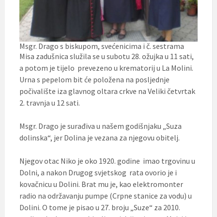
Msgr. Drago s biskupom, svećenicima i č. sestrama
Misa zadušnica služila se u subotu 28. ožujka u 11 sati,
a potom je tijelo prevezeno u krematorij u La Molini.
Urna s pepelom bit će položena na posljednje
počivalište iza glavnog oltara crkve na Veliki četvrtak
2. travnja u 12 sati.
Msgr. Drago je surađiva u našem godišnjaku „Suza
dolinska“, jer Dolina je vezana za njegovu obitelj.
Njegov otac Niko je oko 1920. godine imao trgovinu u
Dolni, a nakon Drugog svjetskog rata ovorio je i
kovačnicu u Dolini. Brat mu je, kao elektromonter
radio na održavanju pumpe (Crpne stanice za vodu) u
Dolini. O tome je pisao u 27. broju „Suze“ za 2010.