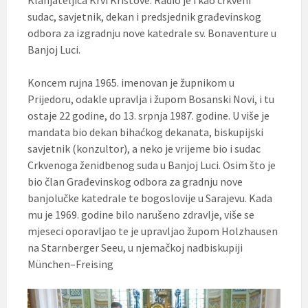
Klanjateljica Krvi Kristove. Radio je i kao crkveni
sudac, savjetnik, dekan i predsjednik građevinskog
odbora za izgradnju nove katedrale sv. Bonaventure u
Banjoj Luci.
Koncem rujna 1965. imenovan je župnikom u
Prijedoru, odakle upravlja i župom Bosanski Novi, i tu
ostaje 22 godine, do 13. srpnja 1987. godine. U više je
mandata bio dekan bihaćkog dekanata, biskupijski
savjetnik (konzultor), a neko je vrijeme bio i sudac
Crkvenoga ženidbenog suda u Banjoj Luci. Osim što je
bio član Građevinskog odbora za gradnju nove
banjolučke katedrale te bogoslovije u Sarajevu. Kada
mu je 1969. godine bilo narušeno zdravlje, više se
mjeseci oporavljao te je upravljao župom Holzhausen
na Starnberger Seeu, u njemačkoj nadbiskupiji
München–Freising