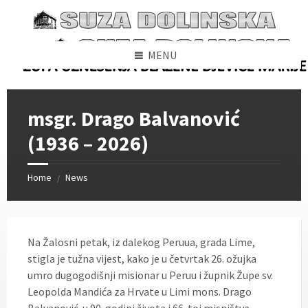
Skip
Skip
Skip
to
to
to
content
left
footer
sidebar
MENU
msgr. Drago Balvanović
(1936 – 2026)
Home
News
/
Na Žalosni petak, iz dalekog Peruua, grada Lime,
stigla je tužna vijest, kako je u četvrtak 26. ožujka
umro dugogodišnji misionar u Peruu i župnik Župe sv.
Leopolda Mandića za Hrvate u Limi mons. Drago