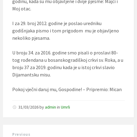
godinu, kada su mu objavljene i dvije pjesme: Majci i
Moj otac.
I za 29. broj 2012. godine je poslao uredniku
godišnjaka pismo i tom prigodom mu je objavljeno
nekoliko pjesama.
U broju 34. za 2016. godine smo pisali o proslavi 80-
tog rođendana u bosanskogradiškoj crkvi sv. Roka, a u
broju 37 za 2019. godinu kada je u istoj crkvi slavio
Dijamantsku misu.
Pokoj vječni daruj mu, Gospodine! – Pripremio: Mican
31/03/2026
by
admin
in
Umrli
Previous