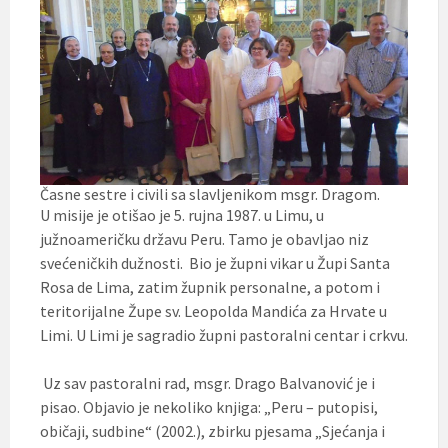
Časne sestre i civili sa slavljenikom msgr. Dragom.
U misije je otišao je 5. rujna 1987. u Limu, u
južnoameričku državu Peru. Tamo je obavljao niz
svećeničkih dužnosti. Bio je župni vikar u Župi Santa
Rosa de Lima, zatim župnik personalne, a potom i
teritorijalne Župe sv. Leopolda Mandića za Hrvate u
Limi. U Limi je sagradio župni pastoralni centar i crkvu.
Uz sav pastoralni rad, msgr. Drago Balvanović je i
pisao. Objavio je nekoliko knjiga: „Peru – putopisi,
običaji, sudbine“ (2002.), zbirku pjesama „Sjećanja i