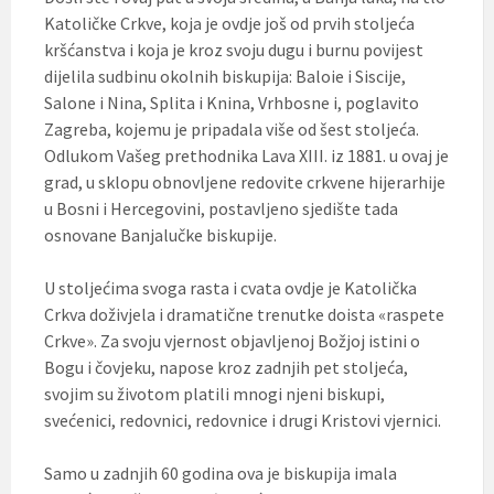
Katoličke Crkve, koja je ovdje još od prvih stoljeća
kršćanstva i koja je kroz svoju dugu i burnu povijest
dijelila sudbinu okolnih biskupija: Baloie i Siscije,
Salone i Nina, Splita i Knina, Vrhbosne i, poglavito
Zagreba, kojemu je pripadala više od šest stoljeća.
Odlukom Vašeg prethodnika Lava XIII. iz 1881. u ovaj je
grad, u sklopu obnovljene redovite crkvene hijerarhije
u Bosni i Hercegovini, postavljeno sjedište tada
osnovane Banjalučke biskupije.
U stoljećima svoga rasta i cvata ovdje je Katolička
Crkva doživjela i dramatične trenutke doista «raspete
Crkve». Za svoju vjernost objavljenoj Božjoj istini o
Bogu i čovjeku, napose kroz zadnjih pet stoljeća,
svojim su životom platili mnogi njeni biskupi,
svećenici, redovnici, redovnice i drugi Kristovi vjernici.
Samo u zadnjih 60 godina ova je biskupija imala