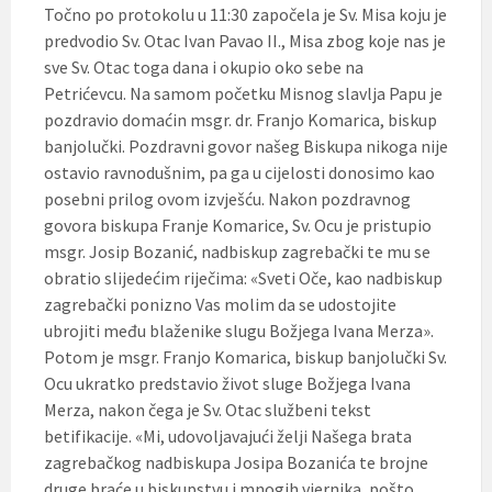
Točno po protokolu u 11:30 započela je Sv. Misa koju je
predvodio Sv. Otac Ivan Pavao II., Misa zbog koje nas je
sve Sv. Otac toga dana i okupio oko sebe na
Petrićevcu. Na samom početku Misnog slavlja Papu je
pozdravio domaćin msgr. dr. Franjo Komarica, biskup
banjolučki. Pozdravni govor našeg Biskupa nikoga nije
ostavio ravnodušnim, pa ga u cijelosti donosimo kao
posebni prilog ovom izvješću. Nakon pozdravnog
govora biskupa Franje Komarice, Sv. Ocu je pristupio
msgr. Josip Bozanić, nadbiskup zagrebački te mu se
obratio slijedećim riječima: «Sveti Oče, kao nadbiskup
zagrebački ponizno Vas molim da se udostojite
ubrojiti među blaženike slugu Božjega Ivana Merza».
Potom je msgr. Franjo Komarica, biskup banjolučki Sv.
Ocu ukratko predstavio život sluge Božjega Ivana
Merza, nakon čega je Sv. Otac službeni tekst
betifikacije. «Mi, udovoljavajući želji Našega brata
zagrebačkog nadbiskupa Josipa Bozanića te brojne
druge braće u biskupstvu i mnogih vjernika, pošto