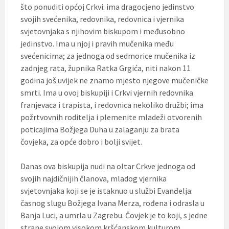
što ponuditi općoj Crkvi: ima dragocjeno jedinstvo
svojih svećenika, redovnika, redovnica i vjernika
svjetovnjaka s njihovim biskupom i međusobno
jedinstvo. Ima u njoj i pravih mučenika među
svećenicima; za jednoga od sedmorice mučenika iz
zadnjeg rata, župnika Ratka Grgića, niti nakon 11
godina još uvijek ne znamo mjesto njegove mučeničke
smrti. Ima u ovoj biskupiji i Crkvi vjernih redovnika
franjevaca i trapista, i redovnica nekoliko družbi; ima
požrtvovnih roditelja i plemenite mladeži otvorenih
poticajima Božjega Duha u zalaganju za brata
čovjeka, za opće dobro i bolji svijet.
Danas ova biskupija nudi na oltar Crkve jednoga od
svojih najdičnijih članova, mladog vjernika
svjetovnjaka koji se je istaknuo u službi Evanđelja:
časnog slugu Božjega Ivana Merza, rođena i odrasla u
Banja Luci, a umrla u Zagrebu. Čovjek je to koji, s jedne
strane svojom visokom kršćanskom kulturom