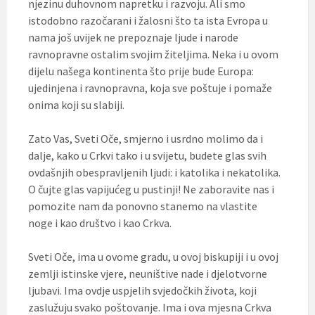
njezinu duhovnom napretku i razvoju. Ali smo
istodobno razočarani i žalosni što ta ista Evropa u
nama još uvijek ne prepoznaje ljude i narode
ravnopravne ostalim svojim žiteljima. Neka i u ovom
dijelu našega kontinenta što prije bude Europa:
ujedinjena i ravnopravna, koja sve poštuje i pomaže
onima koji su slabiji.
Zato Vas, Sveti Oče, smjerno i usrdno molimo da i
dalje, kako u Crkvi tako i u svijetu, budete glas svih
ovdašnjih obespravljenih ljudi: i katolika i nekatolika.
O čujte glas vapijućeg u pustinji! Ne zaboravite nas i
pomozite nam da ponovno stanemo na vlastite
noge i kao društvo i kao Crkva.
Sveti Oče, ima u ovome gradu, u ovoj biskupiji i u ovoj
zemlji istinske vjere, neuništive nade i djelotvorne
ljubavi. Ima ovdje uspjelih svjedočkih života, koji
zaslužuju svako poštovanje. Ima i ova mjesna Crkva