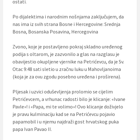
ostati.
Po dijalektima i narodnim nošnjama zaključujem, da
nas ima iz svih strana Bosne i Hercegovine: Srednja
Bosna, Bosanska Posavina, Hercegovina
Zvono, koje je postavljeno pokraj skladno uređenog
podija s oltarom, je zazvonilo a glas na razglasu je
obavijestio okupljene vjernike na Petrićevcu, da je Sv.
Otac 9:48 sati sletio u zračnu luku u Mahovljanoima
(koja je za ovu zgodu posebno uređena i proširena).
Pljesak i uzvici oduševljenja prolomio se cijelim
Petrićevcem, a vrhunac radosti bilo je klicanje: «Ivane
Pavle»! i «Papa, mi te volimo»! Ovo klicanje doživjelo
je pravu kulminaciju kad se na Petrićevcu pojavio
papamobil i u njemu najdraži gost hrvatskog puka
papa Ivan Pavao II.