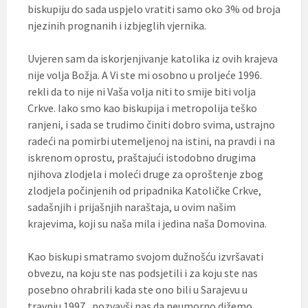
biskupiju do sada uspjelo vratiti samo oko 3% od broja
njezinih prognanih i izbjeglih vjernika.
Uvjeren sam da iskorjenjivanje katolika iz ovih krajeva
nije volja Božja. A Vi ste mi osobno u proljeće 1996.
rekli da to nije ni Vaša volja niti to smije biti volja
Crkve. Iako smo kao biskupija i metropolija teško
ranjeni, i sada se trudimo činiti dobro svima, ustrajno
radeći na pomirbi utemeljenoj na istini, na pravdi i na
iskrenom oprostu, praštajući istodobno drugima
njihova zlodjela i moleći druge za oproštenje zbog
zlodjela počinjenih od pripadnika Katoličke Crkve,
sadašnjih i prijašnjih naraštaja, u ovim našim
krajevima, koji su naša mila i jedina naša Domovina.
Kao biskupi smatramo svojom dužnošću izvršavati
obvezu, na koju ste nas podsjetili i za koju ste nas
posebno ohrabrili kada ste ono bili u Sarajevu u
travnju 1997., pozvavši nas da neumorno dižemo