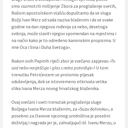
smo razmotrili mišljenje Zbora za proglašenje svetih,
Našom apostolskom vlašću dopuštamo da se sluga
Božji Ivan Merz od sada naziva blaženim i da se svake
godine na dan njegova rođenja za nebo, desetoga
svibnja, može slaviti njegov spomendan na mjestima i
na način kako je to određeno kanonskim propisima. U
ime Oca i Sina i Duha Svetoga».
Nakon ovih Papinih riječi zbor je svečano zapjevao
«To
sad nebo navješćuje i glas s neba
potvrđuje»
! U tom
trenutku Petrićevcem se prolomio pljesak
oduševljenja, dok se istovremeno otkrivala velika
slika Ivana Merza novog hrvatskog blaženika.
Ovaj svečani i sveti trenutak proglašenja sluge
Božjega Ivana Merza blaženim, za «Suzu dolinsku», a
posebno za članove njezinog uredništva je posebni
doživljaj i nagrada jer je, zahvaljujući bl. Ivanu Merzu, u