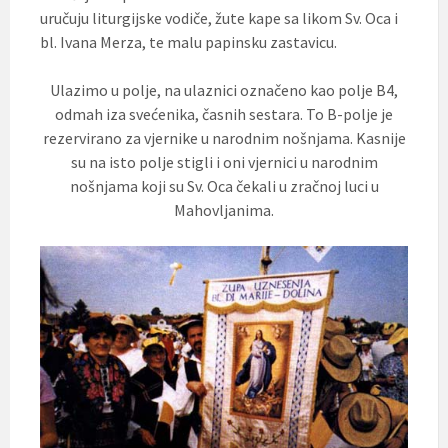
uručuju liturgijske vodiče, žute kape sa likom Sv. Oca i
bl. Ivana Merza, te malu papinsku zastavicu.
Ulazimo u polje, na ulaznici označeno kao polje B4,
odmah iza svećenika, časnih sestara. To B-polje je
rezervirano za vjernike u narodnim nošnjama. Kasnije
su na isto polje stigli i oni vjernici u narodnim
nošnjama koji su Sv. Oca čekali u zračnoj luci u
Mahovljanima.