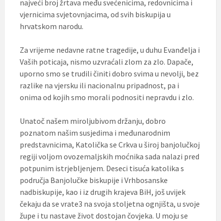
najveći broj žrtava među svećenicima, redovnicima i
vjernicima svjetovnjacima, od svih biskupija u
hrvatskom narodu.
Za vrijeme nedavne ratne tragedije, u duhu Evanđelja i
Vaših poticaja, nismo uzvraćali zlom za zlo. Dapače,
uporno smo se trudili činiti dobro svima u nevolji, bez
razlike na vjersku ili nacionalnu pripadnost, pa i
onima od kojih smo morali podnositi nepravdu i zlo.
Unatoč našem miroljubivom držanju, dobro
poznatom našim susjedima i međunarodnim
predstavnicima, Katolička se Crkva u široj banjolučkoj
regiji voljom ovozemaljskih moćnika sada nalazi pred
potpunim istrjebljenjem. Deseci tisuća katolika s
područja Banjolučke biskupije i Vrhbosanske
nadbiskupije, kao i iz drugih krajeva BiH, još uvijek
čekaju da se vrate3 na svoja stoljetna ognjišta, u svoje
župe i tu nastave život dostojan čovjeka. U moju se