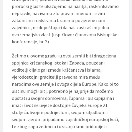
proročki glas te ukazujemo na nasilja, raskrinkavamo
nepravde, nazivamo zlo pravim imenom i svim
zakonitim sredstvima branimo povjerene nam
zajednice, ne dopuštajući da nas zastraši ni jedna
ovozemaljska vlast (usp. Govor članovima Biskupske
konferencije, br. 3).
Želimo u ovome gradu i u ovoj zemlji biti dragocjena
spojnica kršćanskog Istoka i Zapada, pouzdani
voditelji dijaloga između kršćanstva i islama,
vjerodostojni graditelji pravedna mira među
narodima ove zemlje i ovoga dijela Europe. Kako bi to
uistinu mogli biti, potrebno je najprije da možemo
opstati u svojim domovima, župama i biskupijama i
imati životne uvjete dostojne čovjeka Europe 21.
stoljeća. Svojim podrijetlom, svojom uljudbom i
svojom vjerom pripadamo zajedničkoj europskoj kući,
te zbog toga želimo a i u stanju smo pridonijeti