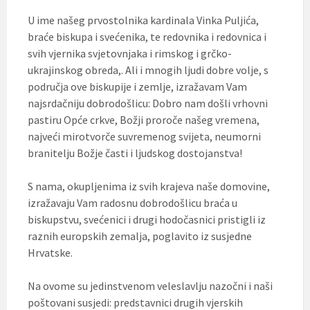
U ime našeg prvostolnika kardinala Vinka Puljića,
braće biskupa i svećenika, te redovnika i redovnica i
svih vjernika svjetovnjaka i rimskog i grčko-
ukrajinskog obreda,. Ali i mnogih ljudi dobre volje, s
područja ove biskupije i zemlje, izražavam Vam
najsrdačniju dobrodošlicu: Dobro nam došli vrhovni
pastiru Opće crkve, Božji proroče našeg vremena,
najveći mirotvorče suvremenog svijeta, neumorni
branitelju Božje časti i ljudskog dostojanstva!
S nama, okupljenima iz svih krajeva naše domovine,
izražavaju Vam radosnu dobrodošlicu braća u
biskupstvu, svećenici i drugi hodočasnici pristigli iz
raznih europskih zemalja, poglavito iz susjedne
Hrvatske.
Na ovome su jedinstvenom veleslavlju nazočni i naši
poštovani susjedi: predstavnici drugih vjerskih