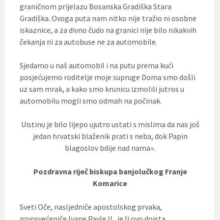
graničnom prijelazu Bosanska Gradiška Stara
Gradiška. Ovoga puta nam nitko nije tražio ni osobne
iskaznice, a za divno čudo na granici nije bilo nikakvih
čekanja ni za autobuse ne za automobile.
Sjedamo u naš automobil i na putu prema kući
posjećujemo roditelje moje supruge Doma smo došli
uz sam mrak, a kako smo krunicu izmolili jutros u
automobilu mogli smo odmah na počinak.
Uistinu je bilo lijepo ujutro ustati s mislima da nas još
jedan hrvatski blaženik prati s neba, dok Papin
blagoslov bdije nad nama».
Pozdravna riječ biskupa banjolučkog Franje
Komarice
Sveti Oče, nasljedniče apostolskog prvaka,
prvosvećeniče Ivane Pavle II., je li ovo doista