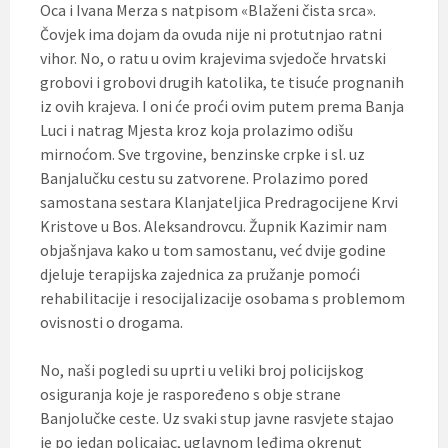
Oca i Ivana Merza s natpisom «Blaženi čista srca».
Čovjek ima dojam da ovuda nije ni protutnjao ratni
vihor. No, o ratu u ovim krajevima svjedoče hrvatski
grobovi i grobovi drugih katolika, te tisuće prognanih
iz ovih krajeva. I oni će proći ovim putem prema Banja
Luci i natrag Mjesta kroz koja prolazimo odišu
mirnoćom. Sve trgovine, benzinske crpke i sl. uz
Banjalučku cestu su zatvorene. Prolazimo pored
samostana sestara Klanjateljica Predragocijene Krvi
Kristove u Bos. Aleksandrovcu. Župnik Kazimir nam
objašnjava kako u tom samostanu, već dvije godine
djeluje terapijska zajednica za pružanje pomoći
rehabilitacije i resocijalizacije osobama s problemom
ovisnosti o drogama.
No, naši pogledi su uprti u veliki broj policijskog
osiguranja koje je raspoređeno s obje strane
Banjolučke ceste. Uz svaki stup javne rasvjete stajao
je po jedan policajac, uglavnom leđima okrenut