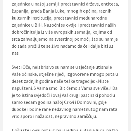
zajednica u našoj zemlji: predstavnici države, entiteta,
županija, grada Banja Luke, mnogih općina, raznih
kulturnih institucija, predstavnici međunarodne
zajednice u BiH. Nazočni su ovdje i predstavnici naših
dobročinitelja iz više evropskih zemalja, kojima od
srca zahvaljujemo na svesrdnoj pomoći, što su nam je
do sada pružili te se živo nadamo da će i dalje biti uz
nas.
Sveti Oče, neizbrisivo su nam se u sjećanje utisnule
Vaše očinske, utješne riječi, izgovorene mnogo puta u
deset zadnjih godina naše teške tragedije: «Niste
napušteni. S Vama smo. Bit ćemo s Vama sve više»! Da
je to istina svjedoči i ovaj Vaš drugi pastirski pohod u
samo sedam godina našoj Crkvi i Domovini, gdje
duboke i bolne rane nedavnog nametnutog nam rata
vrlo sporo i nažalost, nepravilno zarašćuju.
Došli ste i ovaj put u svoju sredinu, u Banja luku, na tlo