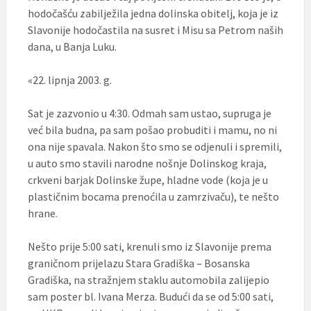
hodočašću zabilježila jedna dolinska obitelj, koja je iz
Slavonije hodočastila na susret i Misu sa Petrom naših
dana, u Banja Luku.
«22. lipnja 2003. g.
Sat je zazvonio u 4:30. Odmah sam ustao, supruga je
već bila budna, pa sam pošao probuditi i mamu, no ni
ona nije spavala. Nakon što smo se odjenuli i spremili,
u auto smo stavili narodne nošnje Dolinskog kraja,
crkveni barjak Dolinske župe, hladne vode (koja je u
plastičnim bocama prenoćila u zamrzivaču), te nešto
hrane.
Nešto prije 5:00 sati, krenuli smo iz Slavonije prema
graničnom prijelazu Stara Gradiška – Bosanska
Gradiška, na stražnjem staklu automobila zalijepio
sam poster bl. Ivana Merza. Budući da se od 5:00 sati,