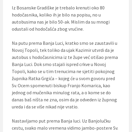
Iz Bosanske Gradiške je trebalo krenuti oko 80
hodočasnika, koliko ih je bilo na popisu, no u
autobusima nas je bilo 50-ak. Mislim da su mnogi
odustali od hodočašća zbog vrućine.
Na putu prema Banja Luci, kratko smo se zaustavili u
Novoj Topoli, tek toliko da ujak Kazimir utvrdi da je
autobus s hodočasnicima iz te župe već otišao prema
Banja Luci. Dok smo stajali ispred crkve u Novoj
Topoli, kako se u tim trenucima ne sjetiti pokojnog
župnika Ratka Grgića – kojeg će u svom govoru pred
Sv. Ocem spomenuti biskup Franjo Komarica, kao
jednog od mučenika minulog rata, a o kome se do
danas baš ništa ne zna, osim da je odveden iz župnog
ureda i da se više nikad nije vratio.
Nastavljamo put prema Banja luci. Uz Banjolučku
cestu, svako malo vremena vidimo jambo-postere Sv.