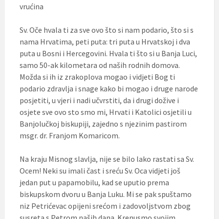
vrućina
Sv. Oče hvala ti za sve ovo što si nam podario, što si s
nama Hrvatima, peti puta: tri puta u Hrvatskoj i dva
puta u Bosni i Hercegovini. Hvala ti što si u Banja Luci,
samo 50-ak kilometara od naših rodnih domova.
Možda si ih iz zrakoplova mogao i vidjeti Bog ti
podario zdravlja i snage kako bi mogao i druge narode
posjetiti, u vjeri i nadi učvrstiti, da i drugi dožive i
osjete sve ovo sto smo mi, Hrvati i Katolici osjetili u
Banjolučkoj biskupiji, zajedno s njezinim pastirom
msgr. dr. Franjom Komaricom.
Na kraju Misnog slavlja, nije se bilo lako rastati sa Sv.
Ocem! Neki su imali čast i sreću Sv. Oca vidjeti još
jedan put u papamobilu, kad se uputio prema
biskupskom dvoru u Banja Luku. Mi se pak spuštamo
niz Petrićevac opijeni srećom i zadovoljstvom zbog
susreta s Petrom naših dana. Krenusmo svojim