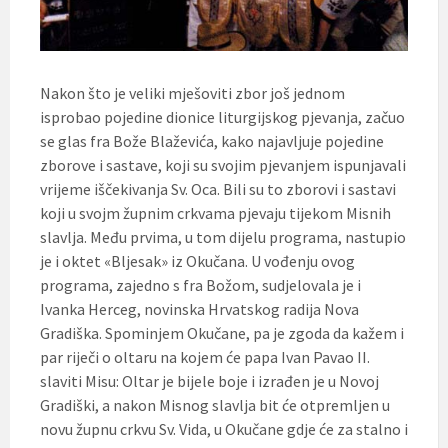
Nakon što je veliki mješoviti zbor još jednom
isprobao pojedine dionice liturgijskog pjevanja, začuo
se glas fra Bože Blaževića, kako najavljuje pojedine
zborove i sastave, koji su svojim pjevanjem ispunjavali
vrijeme iščekivanja Sv. Oca. Bili su to zborovi i sastavi
koji u svojm župnim crkvama pjevaju tijekom Misnih
slavlja. Među prvima, u tom dijelu programa, nastupio
je i oktet «Bljesak» iz Okučana. U vođenju ovog
programa, zajedno s fra Božom, sudjelovala je i
Ivanka Herceg, novinska Hrvatskog radija Nova
Gradiška. Spominjem Okučane, pa je zgoda da kažem i
par riječi o oltaru na kojem će papa Ivan Pavao II.
slaviti Misu: Oltar je bijele boje i izrađen je u Novoj
Gradiški, a nakon Misnog slavlja bit će otpremljen u
novu župnu crkvu Sv. Vida, u Okučane gdje će za stalno i