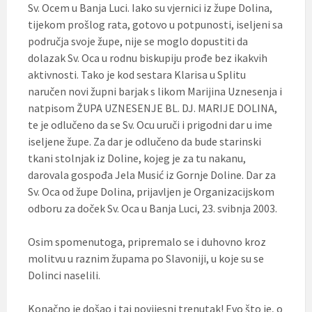
Sv. Ocem u Banja Luci. Iako su vjernici iz župe Dolina,
tijekom prošlog rata, gotovo u potpunosti, iseljeni sa
područja svoje župe, nije se moglo dopustiti da
dolazak Sv. Oca u rodnu biskupiju prođe bez ikakvih
aktivnosti. Tako je kod sestara Klarisa u Splitu
naručen novi župni barjak s likom Marijina Uznesenja i
natpisom ŽUPA UZNESENJE BL. DJ. MARIJE DOLINA,
te je odlučeno da se Sv. Ocu uruči i prigodni dar u ime
iseljene župe. Za dar je odlučeno da bude starinski
tkani stolnjak iz Doline, kojeg je za tu nakanu,
darovala gospođa Jela Musić iz Gornje Doline. Dar za
Sv. Oca od župe Dolina, prijavljen je Organizacijskom
odboru za doček Sv. Oca u Banja Luci, 23. svibnja 2003.
Osim spomenutoga, pripremalo se i duhovno kroz
molitvu u raznim župama po Slavoniji, u koje su se
Dolinci naselili.
Konačno je došao i taj povijesni trenutak! Evo što je, o