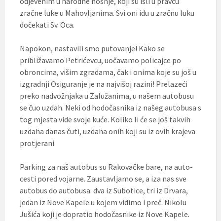
odjevenim u narodne nošnje, koji su išli u pravcu
zračne luke u Mahovljanima. Svi oni idu u zračnu luku
dočekati Sv. Oca.
Napokon, nastavili smo putovanje! Kako se
približavamo Petrićevcu, uočavamo policajce po
obroncima, višim zgradama, čak i onima koje su još u
izgradnji Osiguranje je na najvišoj razini! Prelazeći
preko nadvožnjaka u Zalužanima, u našem autobusu
se čuo uzdah. Neki od hodočasnika iz našeg autobusa s
tog mjesta vide svoje kuće. Koliko li će se još takvih
uzdaha danas čuti, uzdaha onih koji su iz ovih krajeva
protjerani
Parking za naš autobus su Rakovačke bare, na auto-
cesti pored vojarne. Zaustavljamo se, a iza nas sve
autobus do autobusa: dva iz Subotice, tri iz Drvara,
jedan iz Nove Kapele u kojem vidimo i preč. Nikolu
Jušića koji je dopratio hodočasnike iz Nove Kapele.