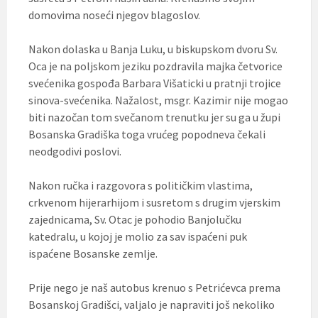
domovima noseći njegov blagoslov.
Nakon dolaska u Banja Luku, u biskupskom dvoru Sv.
Oca je na poljskom jeziku pozdravila majka četvorice
svećenika gospođa Barbara Višaticki u pratnji trojice
sinova-svećenika. Nažalost, msgr. Kazimir nije mogao
biti nazočan tom svečanom trenutku jer su ga u župi
Bosanska Gradiška toga vrućeg popodneva čekali
neodgodivi poslovi.
Nakon ručka i razgovora s političkim vlastima,
crkvenom hijerarhijom i susretom s drugim vjerskim
zajednicama, Sv. Otac je pohodio Banjolučku
katedralu, u kojoj je molio za sav ispaćeni puk
ispaćene Bosanske zemlje.
Prije nego je naš autobus krenuo s Petrićevca prema
Bosanskoj Gradišci, valjalo je napraviti još nekoliko