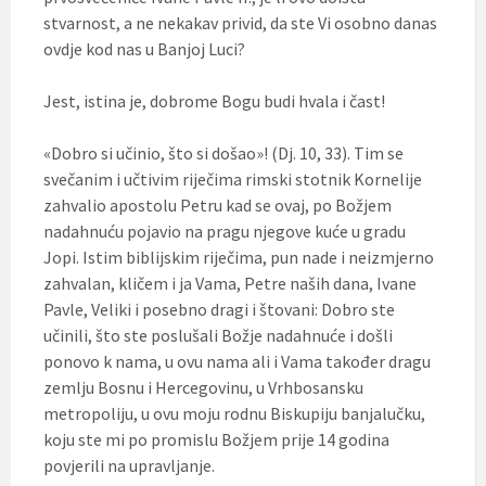
stvarnost, a ne nekakav privid, da ste Vi osobno danas
ovdje kod nas u Banjoj Luci?
Jest, istina je, dobrome Bogu budi hvala i čast!
«Dobro si učinio, što si došao»! (Dj. 10, 33). Tim se
svečanim i učtivim riječima rimski stotnik Kornelije
zahvalio apostolu Petru kad se ovaj, po Božjem
nadahnuću pojavio na pragu njegove kuće u gradu
Jopi. Istim biblijskim riječima, pun nade i neizmjerno
zahvalan, kličem i ja Vama, Petre naših dana, Ivane
Pavle, Veliki i posebno dragi i štovani: Dobro ste
učinili, što ste poslušali Božje nadahnuće i došli
ponovo k nama, u ovu nama ali i Vama također dragu
zemlju Bosnu i Hercegovinu, u Vrhbosansku
metropoliju, u ovu moju rodnu Biskupiju banjalučku,
koju ste mi po promislu Božjem prije 14 godina
povjerili na upravljanje.