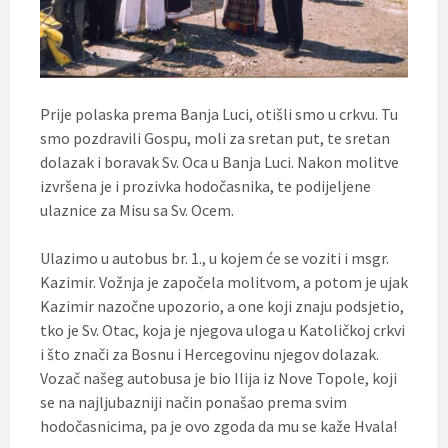
Prije polaska prema Banja Luci, otišli smo u crkvu. Tu
smo pozdravili Gospu, moli za sretan put, te sretan
dolazak i boravak Sv. Oca u Banja Luci. Nakon molitve
izvršena je i prozivka hodočasnika, te podijeljene
ulaznice za Misu sa Sv. Ocem.
Ulazimo u autobus br. 1., u kojem će se voziti i msgr.
Kazimir. Vožnja je započela molitvom, a potom je ujak
Kazimir nazočne upozorio, a one koji znaju podsjetio,
tko je Sv. Otac, koja je njegova uloga u Katoličkoj crkvi
i što znači za Bosnu i Hercegovinu njegov dolazak.
Vozač našeg autobusa je bio Ilija iz Nove Topole, koji
se na najljubazniji način ponašao prema svim
hodočasnicima, pa je ovo zgoda da mu se kaže Hvala!