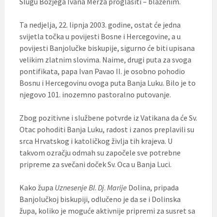
Slugu Božjega Ivana Merza proglasiti – blaženim.
Ta nedjelja, 22. lipnja 2003. godine, ostat će jedna
svijetla točka u povijesti Bosne i Hercegovine, a u
povijesti Banjolučke biskupije, sigurno će biti upisana
velikim zlatnim slovima. Naime, drugi puta za svoga
pontifikata, papa Ivan Pavao II. je osobno pohodio
Bosnu i Hercegovinu ovoga puta Banja Luku. Bilo je to
njegovo 101. inozemno pastoralno putovanje.
Zbog pozitivne i službene potvrde iz Vatikana da će Sv.
Otac pohoditi Banja Luku, radost i zanos preplavili su
srca Hrvatskog i katoličkog življa tih krajeva. U
takvom ozračju odmah su započele sve potrebne
pripreme za svečani doček Sv. Oca u Banja Luci.
Kako župa
Uznesenje Bl
.
Dj
.
Marije
Dolina, pripada
Banjolučkoj biskupiji, odlučeno je da se i Dolinska
župa, koliko je moguće aktivnije pripremi za susret sa