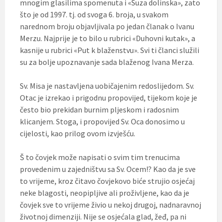
mnogim glasilima spomenuta i «Suza dolinska», zato
što je od 1997. tj. od svoga 6. broja, u svakom
narednom broju objavljivala po jedan članak o Ivanu
Merzu. Najprije je to bilo u rubrici «Duhovni kutak», a
kasnije u rubrici «Put k blaženstvu». Svi ti članci služili
su za bolje upoznavanje sada blaženog Ivana Merza.
Sv. Misa je nastavljena uobičajenim redoslijedom. Sv.
Otac je izrekao i prigodnu propovijed, tijekom koje je
često bio prekidan burnim pljeskom i radosnim
klicanjem. Stoga, i propovijed Sv. Oca donosimo u
cijelosti, kao prilog ovom izvješću.
Š to čovjek može napisati o svim tim trenucima
provedenim u zajedništvu sa Sv. Ocem!? Kao da je sve
to vrijeme, kroz čitavo čovjekovo biće strujio osjećaj
neke blagosti, neopipljive ali proživljene, kao da je
čovjek sve to vrijeme živio u nekoj drugoj, nadnaravnoj
životnoj dimenziji. Nije se osjećala glad, žeđ, pa ni