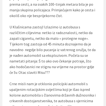
prema cesti, a na svakih 100-tinjak metara bila je po
manja skupina policajaca. Primjećujem kako je cesta i
okoliš oko nje besprijekorno čist.
U Klašnicama zastoj! Izlazimo iz autobusa s
različitim ciljevima: netko iz radoznalosti, netko da
zapali cigaretu, netko da malo « protegne noge».
Tijekom tog zastoja od 45 minuta doznajemo da je
navodno negdje bilo pucanja iz vatrenog oružja, te da
je nađen automobil sa eksplozivom. Počela su se
nametati pitanja: Š to ako ovo čekanje potraje, što
ako hodočasnici ne stignu na vrijeme na prostor gdje
će Sv. Otac slaviti Misu???
Crne misli nam je otklonio policijski automobil s
upaljenim rotacijskim svijetlima koji je išao ispred
kolone automobila s članovima državnih dužnosnika i
crkvenih dostojanstvenika, te autobusa s vjernicima