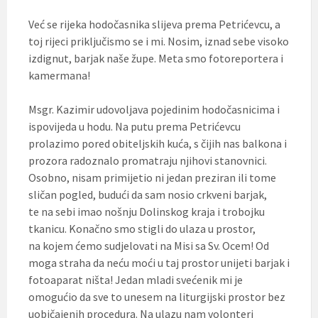
Već se rijeka hodočasnika slijeva prema Petrićevcu, a
toj rijeci priključismo se i mi. Nosim, iznad sebe visoko
izdignut, barjak naše župe. Meta smo fotoreportera i
kamermana!
Msgr. Kazimir udovoljava pojedinim hodočasnicima i
ispovijeda u hodu. Na putu prema Petrićevcu
prolazimo pored obiteljskih kuća, s čijih nas balkona i
prozora radoznalo promatraju njihovi stanovnici.
Osobno, nisam primijetio ni jedan preziran ili tome
sličan pogled, budući da sam nosio crkveni barjak,
te na sebi imao nošnju Dolinskog kraja i trobojku
tkanicu. Konačno smo stigli do ulaza u prostor,
na kojem ćemo sudjelovati na Misi sa Sv. Ocem! Od
moga straha da neću moći u taj prostor unijeti barjak i
fotoaparat ništa! Jedan mladi svećenik mi je
omogućio da sve to unesem na liturgijski prostor bez
uobičajenih procedura. Na ulazu nam volonteri