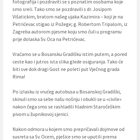
fotografija i pozdraviti se s poznatim osobama koje
smo sreli. Tako smo se pozdravili s dr. Josipom
Višatickim, bratom našeg ujaka Kazimira – koji je na
Petrićevac stigao iz Požege; g. Robertom Tripalom, iz
Zagreba autorom pjesme koju smo čuli u programu
prije dolaska Sv. Oca na Petrićevac.
Vraćamo se u Bosansku Gradišku istim putem, a pored
ceste kao i jutros ista slika glede osiguranja. Tako će
biti sve dok dragi Gost ne poleti put Vječnog grada
Rima!
Po izlasku iz vrućeg autobusa u Bosanskoj Gradiški,
skinuli smo sa sebe našu nošnju i obukli se u «civile»
nakon čega smo se rashladili hladnim Staročeškim
pivom u župnikovoj sjenici.
Nakon odmora u kojem smo prepričavali dojmove od
susreta sa Sv. Ocem, pješice smo se uputili prema