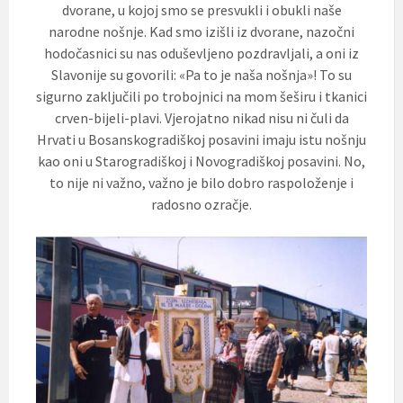
dvorane, u kojoj smo se presvukli i obukli naše
narodne nošnje. Kad smo izišli iz dvorane, nazočni
hodočasnici su nas oduševljeno pozdravljali, a oni iz
Slavonije su govorili: «Pa to je naša nošnja»! To su
sigurno zaključili po trobojnici na mom šeširu i tkanici
crven-bijeli-plavi. Vjerojatno nikad nisu ni čuli da
Hrvati u Bosanskogradiškoj posavini imaju istu nošnju
kao oni u Starogradiškoj i Novogradiškoj posavini. No,
to nije ni važno, važno je bilo dobro raspoloženje i
radosno ozračje.