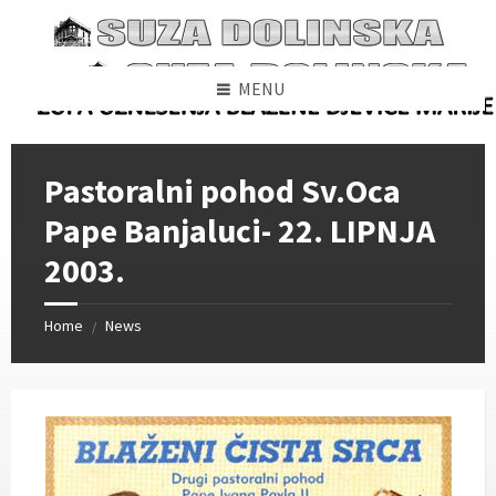
Skip
Skip
Skip
to
to
to
content
left
footer
sidebar
MENU
Pastoralni pohod Sv.Oca
Pape Banjaluci- 22. LIPNJA
2003.
Home
News
/