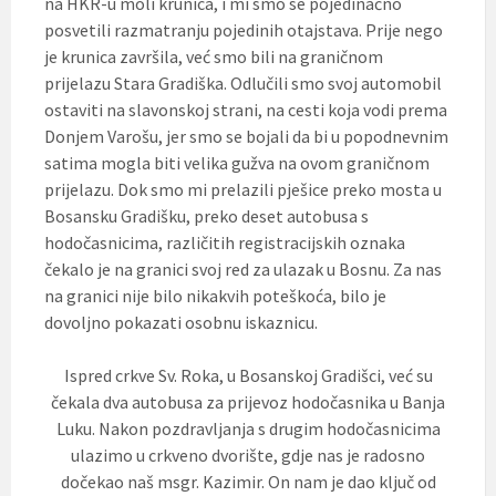
na HKR-u moli krunica, i mi smo se pojedinačno
posvetili razmatranju pojedinih otajstava. Prije nego
je krunica završila, već smo bili na graničnom
prijelazu Stara Gradiška. Odlučili smo svoj automobil
ostaviti na slavonskoj strani, na cesti koja vodi prema
Donjem Varošu, jer smo se bojali da bi u popodnevnim
satima mogla biti velika gužva na ovom graničnom
prijelazu. Dok smo mi prelazili pješice preko mosta u
Bosansku Gradišku, preko deset autobusa s
hodočasnicima, različitih registracijskih oznaka
čekalo je na granici svoj red za ulazak u Bosnu. Za nas
na granici nije bilo nikakvih poteškoća, bilo je
dovoljno pokazati osobnu iskaznicu.
Ispred crkve Sv. Roka, u Bosanskoj Gradišci, već su
čekala dva autobusa za prijevoz hodočasnika u Banja
Luku. Nakon pozdravljanja s drugim hodočasnicima
ulazimo u crkveno dvorište, gdje nas je radosno
dočekao naš msgr. Kazimir. On nam je dao ključ od