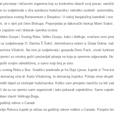
ti priznanje i državnim organima koji su konkretno obavili svoj posao, naročito
pe su sudjelovale s dva autobusa hodočasnika i nekoliko osobnih
automobila,
 proslava svetog Bonaventure u Banjaluci. U našoj banjalučkoj katedrali i ove 
ić, te s njim još četiri Biskupa. Pripovjedao je đakovački biskup Marin Srakić.
ije zapažen veći dolazak vjernika izvana.
elike Gospe i Svetog Roka. Veliku Gospu, kako i dolikuje, svečano smo prosl
uz sudjelovanje O. Damira Š Šokić, dominikanca rodom iz Donje Doline, na
zimira Višaticki. Na misi je sudjelovala i gospođa Doris Pack, visoki funkio
jernici su visokoj gošći postavljali pitanja na koja je spremno odgovarala. No t
ošli svojim odredištima, a samo maji broj je osto.
 svetog Roka u Bos. Gradišci predvodio je fra Dujo Ljevar, župnik iz Trna ko
 domaćeg sina dr. Karla Višatickog, te domaćeg župnika. Polsije mise okupil
riredili objed za stotinjak hodočasnika. Koliko sam primjetio naročito su bili za
ći da su se vjernici sami organizirali i tako pokazali zajedništvo. Samo zajed
jubavi slaviti Velikoga Boga.
godišnji odmor u Canadi
ije Rokova župnik je otišao na godišnji odmor rodbini u Canadu. Posjetio bra