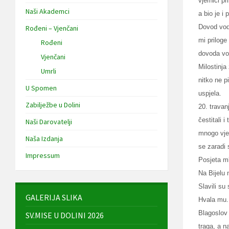
vjernici p
Naši Akademci
a bio je i
Dovod vode
Rođeni – Vjenčani
mi priloge
Rođeni
dovoda vo
Vjenčani
Milostinja
Umrli
nitko ne p
U Spomen
uspjela.
Zabilježbe u Dolini
20. travan
čestitali 
Naši Darovatelji
mnogo vjer
Naša Izdanja
se zaradi
Impressum
Posjeta ml
Na Bijelu 
Slavili su
GALERIJA SLIKA
Hvala mu.
Blagoslov 
SV.MISE U DOLINI 2026
traga, a n