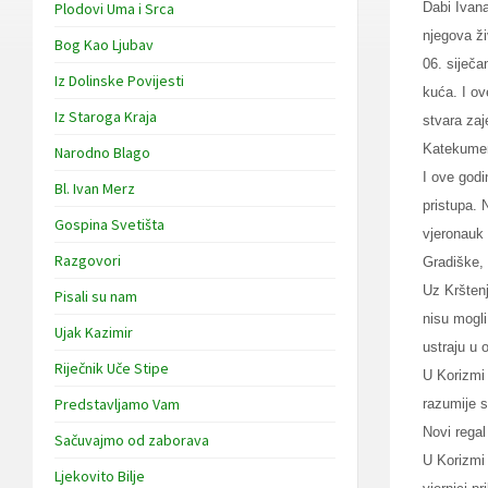
Plodovi Uma i Srca
Dabi Ivana
njegova ži
Bog Kao Ljubav
06. siječa
Iz Dolinske Povijesti
kuća. I ov
Iz Staroga Kraja
stvara zaj
Katekume
Narodno Blago
I ove godi
Bl. Ivan Merz
pristupa. 
Gospina Svetišta
vjeronauk 
Razgovori
Gradiške,
Uz Krštenj
Pisali su nam
nisu mogli
Ujak Kazimir
ustraju u
Riječnik Uče Stipe
U Korizmi
Predstavljamo Vam
razumije s
Novi regal
Sačuvajmo od zaborava
U Korizmi 
Ljekovito Bilje