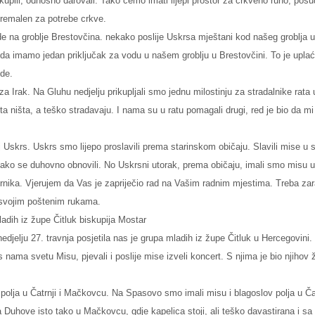
rikupili, odnosno darovali. Tako ćemo imati lijepi prostor za crkveno ruho, pos
 premalen za potrebe crkve.
 na groblje Brestovčina. nekako poslije Uskrsa mještani kod našeg groblja u 
 da imamo jedan priključak za vodu u našem groblju u Brestovčini. To je upla
de.
 za Irak. Na Gluhu nedjelju prikupljali smo jednu milostinju za stradalnike rat
ita ništa, a teško stradavaju. I nama su u ratu pomagali drugi, red je bio da 
j Uskrs. Uskrs smo lijepo proslavili prema starinskom običaju. Slavili mise u 
i tako se duhovno obnovili. No Uskrsni utorak, prema običaju, imali smo misu u 
nika. Vjerujem da Vas je zapriječio rad na Vašim radnim mjestima. Treba zarađi
 svojim poštenim rukama.
adih iz župe Čitluk biskupija Mostar
nedjelju 27. travnja posjetila nas je grupa mladih iz župe Čitluk u Hercegovini
 s nama svetu Misu, pjevali i poslije mise izveli koncert. S njima je bio njih
polja u Čatrnji i Mačkovcu. Na Spasovo smo imali misu i blagoslov polja u Čatr
a Duhove isto tako u Mačkovcu, gdje kapelica stoji, ali teško davastirana i sa