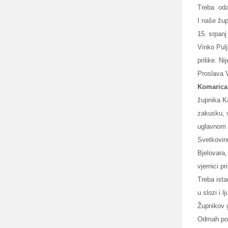
Treba
oda
I naše žu
15. srpanj
Vinko Pulj
prilike. N
Proslava V
Komarica
župnika Ka
zakusku, v
uglavnom p
Svetkovinu
Bjelovara,
vjernici p
Treba ista
u slozi i l
Župnikov 
Odmah posl