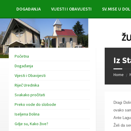
Skip
Skip
Skip
to
to
to
DOGAĐANJA
VIJESTI I OBAVIJESTI
SV.MISE U DOL
content
left
footer
sidebar
Početna
Iz S
Događanja
Home
/
Vijesti i Obavijesti
Riječ Urednika
Svakako pročitati
Dragi Dolin
Preko vode do slobode
ovako sam 
Iseljena Dolina
Ante Lagun
Gdje su, Kako žive?
Želi da s