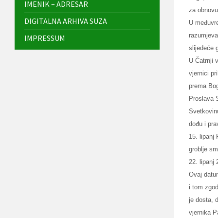
IMENIK – ADRESAR
za obnovu
DIGITALNA ARHIVA SUZA
U međuvre
razumjeva
IMPRESSUM
slijedeće
U Čatrnji 
vjernici p
prema Bogu
Proslava S
Svetkovinu
dođu i pra
15. lipanj
groblje sm
22. lipan
Ovaj datum
i tom zgo
je dosta, 
vjernika P