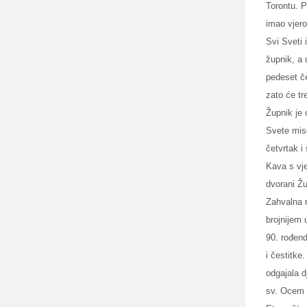
Torontu. P
imao vjero
Svi Sveti 
župnik, a 
pedeset č
zato će tr
Župnik je
Svete mis
četvrtak i
Kava s vje
dvorani Žu
Zahvalna n
brojnijem
90. rođen
i čestitke
odgajala d
sv. Ocem 