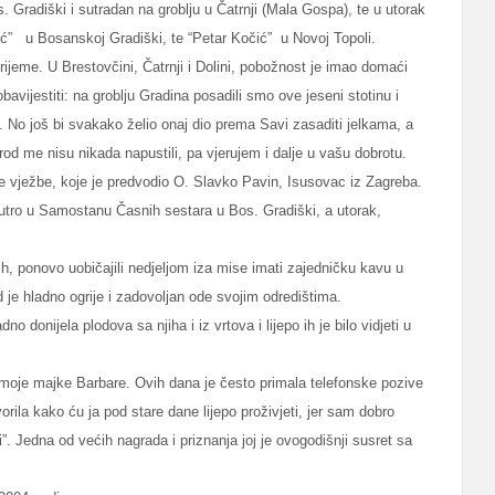
 Gradiški i sutradan na groblju u Čatrnji (Mala Gospa), te u utorak
ić”
u Bosanskoj Gradiški, te “Petar Kočić”
u Novoj Topoli.
vrijeme. U Brestovčini, Čatrnji i Dolini, pobožnost je imao domaći
ijestiti: na groblju Gradina posadili smo ove jeseni stotinu i
No još bi svakako želio onaj dio prema Savi zasaditi jelkama, a
od me nisu nikada napustili, pa vjerujem i dalje u vašu dobrotu.
e vježbe, koje je predvodio O. Slavko Pavin, Isusovac iz Zagreba.
utro u Samostanu Časnih sestara u Bos. Gradiški, a utorak,
, ponovo uobičajili nedjeljom iza mise imati zajedničku kavu u
 je hladno ogrije i zadovoljan ode svojim odredištima.
donijela plodova sa njiha i iz vrtova i lijepo ih je bilo vidjeti u
 moje majke Barbare. Ovih dana je često primala telefonske pozive
orila kako ću ja pod stare dane lijepo proživjeti, jer sam dobro
”. Jedna od većih nagrada i priznanja joj je ovogodišnji susret sa