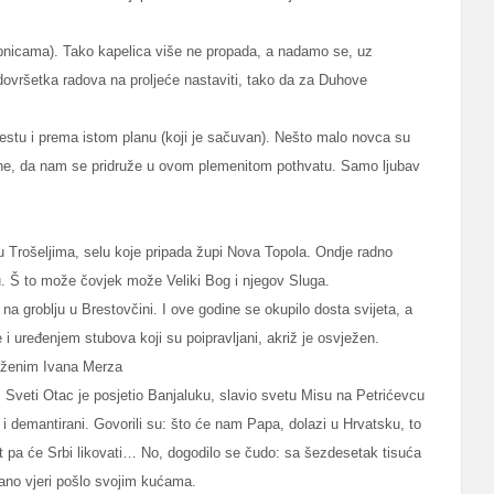
apnicama). Tako kapelica više ne propada, a nadamo se, uz
ovršetka radova na proljeće nastaviti, tako da za Duhove
jestu i prema istom planu (koji je sačuvan). Nešto malo novca su
kojne, da nam se pridruže u ovom plemenitom pothvatu. Samo ljubav
u Trošeljima, selu koje pripada župi Nova Topola. Ondje radno
ju. Š to može čovjek može Veliki Bog i njegov Sluga.
a groblju u Brestovčini. I ove godine se okupilo dosta svijeta, a
e i uređenjem stubova koji su poipravljani, akriž je osvježen.
laženim Ivana Merza
. Sveti Otac je posjetio Banjaluku, slavio svetu Misu na Petrićevcu
i i demantirani. Govorili su: što će nam Papa, dolazi u Hrvatsku, to
t pa će Srbi likovati… No, dogodilo se čudo: sa šezdesetak tisuća
čano vjeri pošlo svojim kućama.