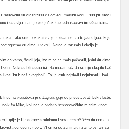
uđe i ostale potrebštine crkve. Naime stari je ormar sasvim dotrajao,
Brestovčini su organizirali da dovedu fradsku vodu. Prikupili smo i
ćeno i ostavljen nam je priključak kao jednakopravnim učesnicima
a u Iraku. Tako smo pokazali svoju solidarnost za te jadne ljude koje
mi pomognemo drugima u nevolji. Narod je razumio i akcija je
svim crkvama, šarali jaja, iza mise se malo počastili, jedni drugima
Dolini. Neki su bili sudionici. No moram reći da se nije okupilo baš
vati “kruh naš svagdanji”. Taj je kruh najslađi i najukusniji, kad
. Bili su na proputovanju u Zagreb, gdje će prisustvovati Uskrsfestu.
ov župnik fra Mika, koji nas je obdario hercegovačkim misnim vinom.
nji, gdje je lijepa kapela minirana i sav teren očišćen da nema ni
 krovišta odnešen crijep… Vhernici se zanimaju i zainteresirani su