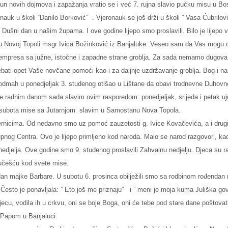
un novih dojmova i zapažanja vratio se i već 7. rujna slavio pučku misu u Bos.
nauk u školi “Danilo Borković”
. Vjeronauk se još drži u školi ” Vasa Ćubrilov
i Dušni dan u našim župama. I ove godine lijepo smo proslavili. Bilo je lijepo 
u Novoj Topoli msgr Ivica Božinković iz Banjaluke. Veseo sam da Vas mogu obav
empresa sa južne, istočne i zapadne strane groblja. Za sada nemamo dugova. 
ebati opet Vaše novčane pomoći kao i za daljnje uzdržavanje groblja. Bog i nar
 odmah u ponedjeljak 3. studenog otišao u Lištane da obavi trodnevne Duhovn
e radnim danom sada slavim ovim rasporedom: ponedjeljak, srijeda i petak uj
 subota mise sa Jutarnjom
slavim u Samostanu Nova Topola.
rnicima. Od nedavno smo uz pomoć zauzetosti g. Ivice Kovačevića, a i drugih
pnog Centra. Ovo je lijepo primljeno kod naroda. Malo se narod razgovori, kad
edjelja. Ove godine smo 9. studenog proslavili Zahvalnu nedjelju. Djeca su radno 
 učešću kod svete mise.
dan majke Barbare. U subotu 6. prosinca obilježili smo sa rodbinom rođendan
. Često je ponavljala: ” Eto još me priznaju”
i ” meni je moja kuma Juliška gov
jecu, vodila ih u crkvu, oni se boje Boga, oni će tebe pod stare dane poštovati
Papom u Banjaluci.