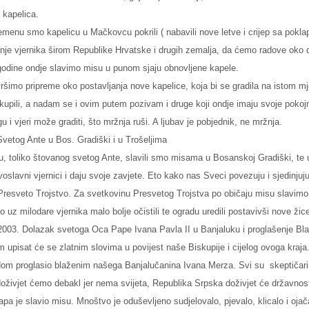
 kapelica.
menu smo kapelicu u Mačkovcu pokrili ( nabavili nove letve i crijep sa pokl
nje vjernika širom Republike Hrvatske i drugih zemalja, da ćemo radove oko d
 godine ondje slavimo misu u punom sjaju obnovljene kapele.
vršimo pripreme oko postavljanja nove kapelice, koja bi se gradila na istom m
rikupili, a nadam se i ovim putem pozivam i druge koji ondje imaju svoje po
 i vjeri može graditi, što mržnja ruši. A ljubav je pobjednik, ne mržnja.
vetog Ante u Bos. Gradiški i u Trošeljima
, toliko štovanog svetog Ante, slavili smo misama u Bosanskoj Gradiški, te 
voslavni vjernici i daju svoje zavjete. Eto kako nas Sveci povezuju i sjedinju
 Presveto Trojstvo. Za svetkovinu Presvetog Trojstva po običaju misu slavimo n
o uz milodare vjernika malo bolje očistili te ogradu uredili postavivši nove žic
j 2003. Dolazak svetoga Oca Pape Ivana Pavla II u Banjaluku i proglašenje B
 upisat će se zlatnim slovima u povijest naše Biskupije i cijelog ovoga kraja
dom proglasio blaženim našega Banjalučanina Ivana Merza. Svi su
skeptičar
doživjet ćemo debakl jer nema svijeta, Republika Srpska doživjet će državnos
apa je slavio misu. Mnoštvo je oduševljeno sudjelovalo, pjevalo, klicalo i oja