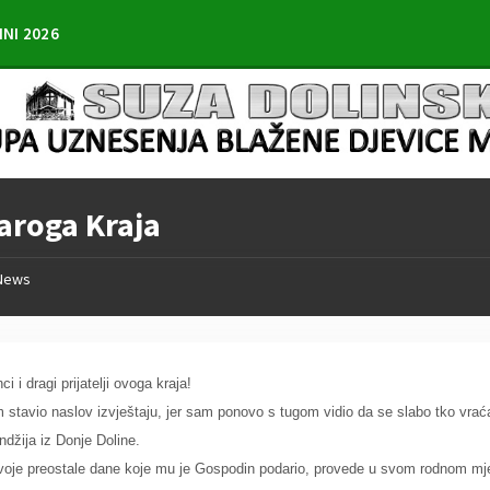
INI 2026
taroga Kraja
News
ci i dragi prijatelji ovoga kraja!
stavio naslov izvještaju, jer sam ponovo s tugom vidio da se slabo tko vraća u
džija iz Donje Doline.
evoje preostale dane koje mu je Gospodin podario, provede u svom rodnom mj