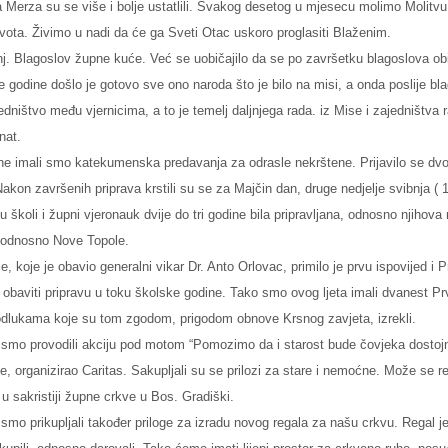
 Merza su se više i bolje ustatlili. Svakog desetog u mjesecu molimo Molitvu 
vota. Živimo u nadi da će ga Sveti Otac uskoro proglasiti Blaženim.
nj. Blagoslov župne kuće. Već se uobičajilo da se po završetku blagoslova ob
e godine došlo je gotovo sve ono naroda što je bilo na misi, a onda poslije 
edništvo među vjernicima, a to je temelj daljnjega rada. iz Mise i zajedništva 
nat.
ne imali smo katekumenska predavanja za odrasle nekrštene. Prijavilo se dvo
Nakon završenih priprava krstili su se za Majčin dan, druge nedjelje svibnja ( 1
u školi i župni vjeronauk dvije do tri godine bila pripravljana, odnosno njihov
 odnosno Nove Topole.
e, koje je obavio generalni vikar Dr. Anto Orlovac, primilo je prvu ispovijed i 
 obaviti pripravu u toku školske godine. Tako smo ovog ljeta imali dvanest Prvo
 odlukama koje su tom zgodom, prigodom obnove Krsnog zavjeta, izrekli.
 smo provodili akciju pod motom “Pomozimo da i starost bude čovjeka dostojn
e, organizirao Caritas. Sakupljali su se prilozi za stare i nemoćne. Može se reć
 u sakristiji župne crkve u Bos. Gradiški.
smo prikupljali također priloge za izradu novog regala za našu crkvu. Regal j