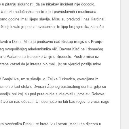
 u pitanju sigurnosti, da se nikakav incident nije dogodio.
 a među hodočasnicima bilo je i pravoslavnih i muslimana.
smo godine imali lijepo slavlje. Misu su predvodili naš Kardinal
 Sudjelovalo je pedest svećenika, te lijep broj vjernika za naše
avili u Dolini. Misu je predsavio naš Biskup
msgr. dr. Franjo
šeg ovogodišnjeg mladomisnika vlč. Davora Klečine i domaćeg
ner u Parlamentu Europske Unije u Brusselu. Poslije mise uz
reba kazati da je interes bio mali, jer su vjernici poslije mise
d Banjaluke, uz suslavlje
o. Željka Jurkovića, gvardijana iz
i smo se kod stola u Dvorani Župnog pastoralnog centra. gdje su
dovoljni oni koji su prvi puta ovdje sudjelovali u proslavi Rokova.
ništvo će nas očuvati. U nebu nećemo biti kao rogovi u vreći, nago
ta svećenika Franju, te brata Ivu i sestru Mariju sa djecom u