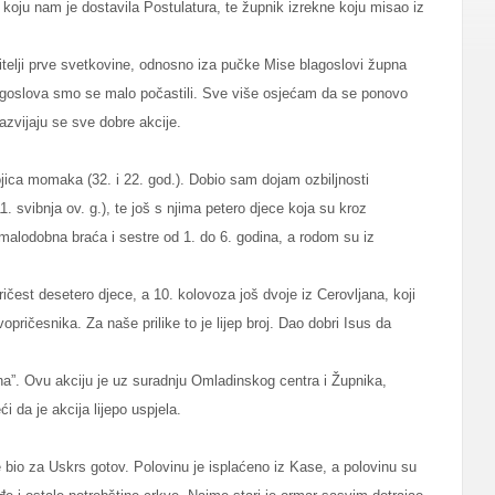
koju nam je dostavila Postulatura, te župnik izrekne koju misao iz
itelji prve svetkovine, odnosno iza pučke Mise blagoslovi župna
blagoslova smo se malo počastili. Sve više osjećam da se ponovo
razvijaju se sve dobre akcije.
jica momaka (32. i 22. god.). Dobio sam dojam ozbiljnosti
1. svibnja ov. g.), te još s njima petero djece koja su kroz
a malodobna braća i sestre od 1. do 6. godina, a rodom su iz
Pričest desetero djece, a 10. kolovoza još dvoje iz Cerovljana, koji
pričesnika. Za naše prilike to je lijep broj. Dao dobri Isus da
a”. Ovu akciju je uz suradnju Omladinskog centra i Župnika,
i da je akcija lijepo uspjela.
e bio za Uskrs gotov. Polovinu je isplaćeno iz Kase, a polovinu su