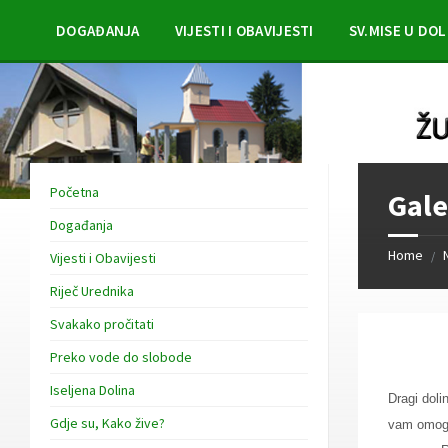
Skip
Skip
Skip
to
to
to
DOGAĐANJA
VIJESTI I OBAVIJESTI
SV.MISE U DOL
content
left
footer
sidebar
Početna
Gale
Događanja
Home
/
Vijesti i Obavijesti
Riječ Urednika
Svakako pročitati
Preko vode do slobode
Iseljena Dolina
Dragi doli
Gdje su, Kako žive?
vam omog