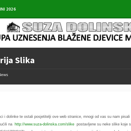
INI 2026
rija Slika
News
nci i dolinke te ostali posjetitelji ove web stranice, mnogi od vas su nam pisal
ućili na
http://www.suza-dolinska.com/slike
postavljene su neke slike koje sm