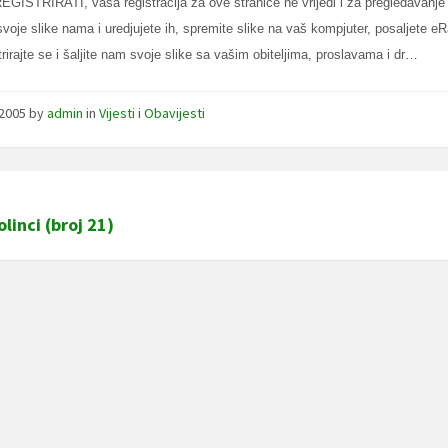
EGISTRIRATI, vaša registracija za ove stranice ne vrijedi i za pregledavanje
svoje slike nama i uredjujete ih, spremite slike na vaš kompjuter, posaljete eRa
trirajte se i šaljite nam svoje slike sa vašim obiteljima, proslavama i dr…
/2005
by
admin
in
Vijesti i Obavijesti
olinci (broj 21)