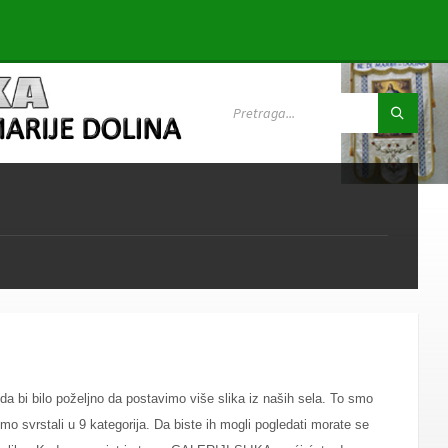
SEARCH:
i da bi bilo poželjno da postavimo više slika iz naših sela. To smo
o svrstali u 9 kategorija. Da biste ih mogli pogledati morate se