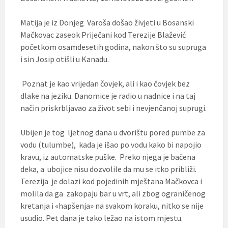
Matija je iz Donjeg Varoša došao živjeti u Bosanski
Mačkovac zaseok Priječani kod Terezije Blažević
početkom osamdesetih godina, nakon što su supruga
i sin Josip otišli u Kanadu.
Poznat je kao vrijedan čovjek, ali i kao čovjek bez
dlake na jeziku. Danomice je radio u nadnice i na taj
način priskrbljavao za život sebi i nevjenčanoj suprugi.
Ubijen je tog ljetnog dana u dvorištu pored pumbe za
vodu (tulumbe), kada je išao po vodu kako bi napojio
kravu, iz automatske puške. Preko njega je bačena
deka, a ubojice nisu dozvolile da mu se itko približi.
Terezija je dolazi kod pojedinih mještana Mačkovca i
molila da ga zakopaju bar u vrt, ali zbog ograničenog
kretanja i «hapšenja» na svakom koraku, nitko se nije
usudio. Pet dana je tako ležao na istom mjestu.