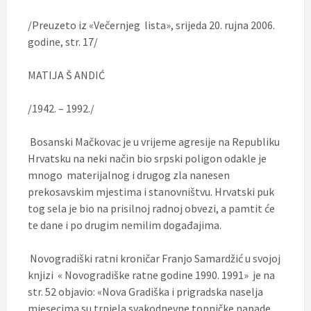
/Preuzeto iz «Večernjeg lista», srijeda 20. rujna 2006.
godine, str. 17/
MATIJA Š ANDIĆ
/1942. – 1992./
Bosanski Mačkovac je u vrijeme agresije na Republiku
Hrvatsku na neki način bio srpski poligon odakle je
mnogo materijalnog i drugog zla nanesen
prekosavskim mjestima i stanovništvu. Hrvatski puk
tog sela je bio na prisilnoj radnoj obvezi, a pamtit će
te dane i po drugim nemilim događajima.
Novogradiški ratni kroničar Franjo Samardžić u svojoj
knjizi « Novogradiške ratne godine 1990. 1991» je na
str. 52 objavio: «Nova Gradiška i prigradska naselja
mjesecima su trpjela svakodnevne topničke napade.