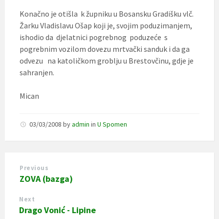
Konačno je otišla k župniku u Bosansku Gradišku vlč.
Žarku Vladislavu Ošap koji je, svojim poduzimanjem,
ishodio da djelatnici pogrebnog poduzeće s
pogrebnim vozilom dovezu mrtvački sanduk i da ga
odvezu na katoličkom groblju u Brestovčinu, gdje je
sahranjen.
Mican
03/03/2008
by
admin
in
U Spomen
Previous
ZOVA (bazga)
Next
Drago Vonić - Lipine