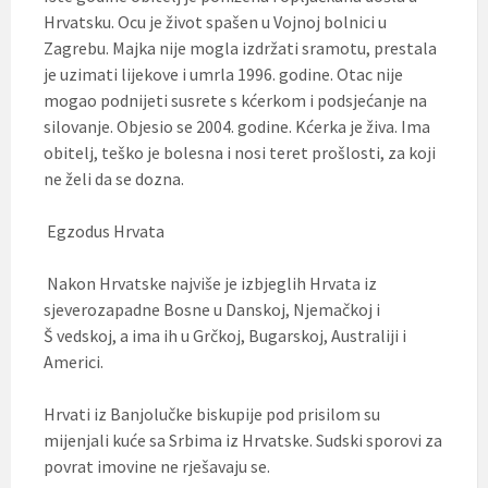
Hrvatsku. Ocu je život spašen u Vojnoj bolnici u
Zagrebu. Majka nije mogla izdržati sramotu, prestala
je uzimati lijekove i umrla 1996. godine. Otac nije
mogao podnijeti susrete s kćerkom i podsjećanje na
silovanje. Objesio se 2004. godine. Kćerka je živa. Ima
obitelj, teško je bolesna i nosi teret prošlosti, za koji
ne želi da se dozna.
Egzodus Hrvata
Nakon Hrvatske najviše je izbjeglih Hrvata iz
sjeverozapadne Bosne u Danskoj, Njemačkoj i
Š vedskoj, a ima ih u Grčkoj, Bugarskoj, Australiji i
Americi.
Hrvati iz Banjolučke biskupije pod prisilom su
mijenjali kuće sa Srbima iz Hrvatske. Sudski sporovi za
povrat imovine ne rješavaju se.