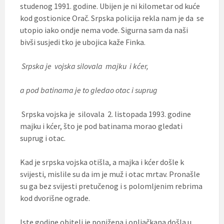
studenog 1991. godine. Ubijen je ni kilometar od kuće
kod gostionice Orač. Srpska policija rekla nam je da se
utopio iako ondje nema vode. Sigurna sam da naši
bivši susjedi tko je ubojica kaže Finka.
Srpska je vojska silovala majku i kćer,
a pod batinama je to gledao otac i suprug
Srpska vojska je silovala 2. listopada 1993. godine
majku i kćer, što je pod batinama morao gledati
suprug i otac.
Kad je srpska vojska otišla, a majka i kćer došle k
svijesti, mislile su da im je muž i otac mrtav. Pronašle
su ga bez svijesti pretučenog i s polomljenim rebrima
kod dvorišne ograde.
Iste godine obitelj je ponižena i opljačkana došla u