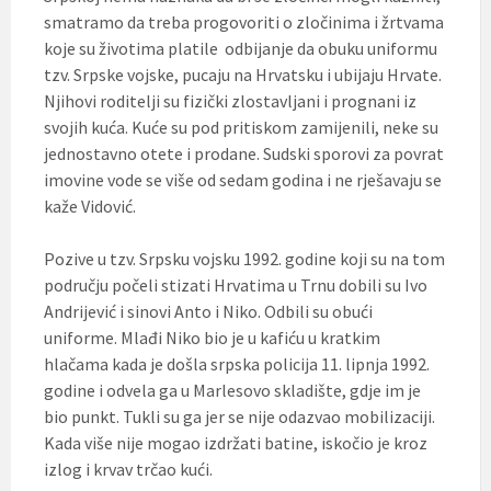
smatramo da treba progovoriti o zločinima i žrtvama
koje su životima platile odbijanje da obuku uniformu
tzv. Srpske vojske, pucaju na Hrvatsku i ubijaju Hrvate.
Njihovi roditelji su fizički zlostavljani i prognani iz
svojih kuća. Kuće su pod pritiskom zamijenili, neke su
jednostavno otete i prodane. Sudski sporovi za povrat
imovine vode se više od sedam godina i ne rješavaju se
kaže Vidović.
Pozive u tzv. Srpsku vojsku 1992. godine koji su na tom
području počeli stizati Hrvatima u Trnu dobili su Ivo
Andrijević i sinovi Anto i Niko. Odbili su obući
uniforme. Mlađi Niko bio je u kafiću u kratkim
hlačama kada je došla srpska policija 11. lipnja 1992.
godine i odvela ga u Marlesovo skladište, gdje im je
bio punkt. Tukli su ga jer se nije odazvao mobilizaciji.
Kada više nije mogao izdržati batine, iskočio je kroz
izlog i krvav trčao kući.