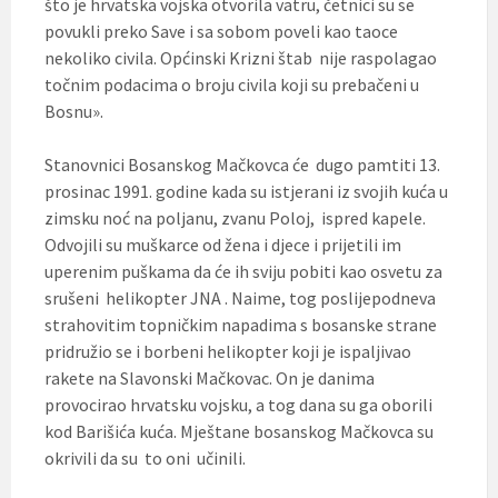
što je hrvatska vojska otvorila vatru, četnici su se
povukli preko Save i sa sobom poveli kao taoce
nekoliko civila. Općinski Krizni štab nije raspolagao
točnim podacima o broju civila koji su prebačeni u
Bosnu».
Stanovnici Bosanskog Mačkovca će dugo pamtiti 13.
prosinac 1991. godine kada su istjerani iz svojih kuća u
zimsku noć na poljanu, zvanu Poloj, ispred kapele.
Odvojili su muškarce od žena i djece i prijetili im
uperenim puškama da će ih sviju pobiti kao osvetu za
srušeni helikopter JNA . Naime, tog poslijepodneva
strahovitim topničkim napadima s bosanske strane
pridružio se i borbeni helikopter koji je ispaljivao
rakete na Slavonski Mačkovac. On je danima
provocirao hrvatsku vojsku, a tog dana su ga oborili
kod Barišića kuća. Mještane bosanskog Mačkovca su
okrivili da su to oni učinili.