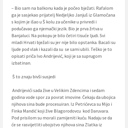
– Bio sam na balkonu kada je počeo bježati. Rafalom
ga je sasjekao prijatelj Nedjeljko Janjuš iz Glamočana
s kojim je išao u Š kolu za učenike u privredi i
podučavao ga njemački jezik. Bio je prva žrtva u
Banjaluci. Na pokopu je bilo četiri tisuće ljudi. Svi
mladi Hrvati bježali su jer nije bilo opstanka. Bacali su
ljude pod vlak i kazali da su se sami ubili. Teško je to
opisati priča Ivo Andrijević, koji je sa suprugom
izbatinan.
Š to znaju bivši susjedi
Andrijevići sada žive u Velikim Zdencima i sedam
godina vode spor za povrat imovine. Čekaju da ubojica
njihova sina bude procesuiran. Iz Petrićevca su Mijo i
Finka Mandić koji žive Blagorodovcu kod Daruvara.
Pod prisilom su morali zamijeniti kuću. Nadaju se da
će se rasvijetliti ubojstvo njihova sina Zlatka iz