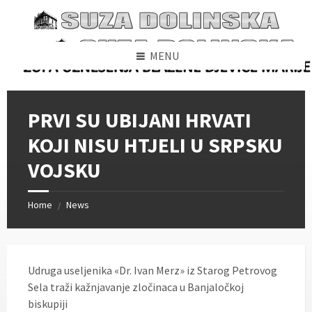
Skip
Skip
Skip
to
to
to
content
left
footer
sidebar
MENU
PRVI SU UBIJANI HRVATI
KOJI NISU HTJELI U SRPSKU
VOJSKU
Home
News
/
Udruga useljenika «Dr. Ivan Merz» iz Starog Petrovog
Sela traži kažnjavanje zločinaca u Banjaločkoj
biskupiji