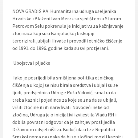
NOVA GRADIŠ KA Humanitarna udruga useljenika
Hrvatske «Blaženi Ivan Merz» sa sjedištem u Starom
Petrovom Selu pokrenula je inicijativu za kažnjavanje
zločinaca koji su u Banjolučkoj biskupiji
terorizirali.,ubijali Hrvate i provodili etničko čišćenje
od 1991. do 1996. godine kada su svi protjerani.
Ubojstva i pljačke
Iako je posrijedi bila smišljena politika etničkog
čišćenja u kojoj se nisu birala sredstva i ubijali su se
ljudi, predsjednica Udruge Ruža Vidović, smatra da
treba kazniti pojedince za koje se zna da su ubijali,
vršili zločine ili ih naređivali. Navodeći neke od
zločina, Udruga je o inicijativi izvijestila Vladu RH i
dobila povratni odgovor da je zahtjev proslijedila
Državnom odvjetništvu. Budući da u tzv. Republici
Srpskoj nema naznaka da bi se zločinci mogli kazniti,