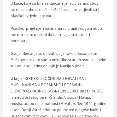
U kuće, koje su bile zaključane jer su vlasnici, zbog
ratnih strahota otišli iz Mačkovca, provaljivali su i
pljačkali vrjednije stvari.
Psovke, prijetnje i batinanja su trajala dugo u noć a
potom su im obećali da će ih sviju rastjerati i
poubijati.
Svoje obećanje su održali pa je tako u Bosanskom
Mačkovcu ostalo samo nekoliko starijih osoba, a neke
su i ubijene. Jedna od njih je Matija Š andić.
U knjizi «SRPSKI ZLOČINI NAD HRVATIMA I
MUSLIMANIMA U BOSANSKOJ POSAVINI I
SJEVEROZAPADNOJ BOSNI 1991. 1993. na str. br. 371
između ostalog piše: «Š andić /Josipa/ Matija,
muškarac, po nacionalnosti Hrvat, rođen 1942. godine
u selu Donji Varoš. Ubili su ga, ispred njegove kuće u
Bosanskom Mačkovcu, 13. kolovoza 1992. godine».