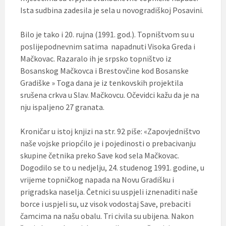
Ista sudbina zadesila je sela u novogradiškoj Posavini.
Bilo je tako i 20. rujna (1991. god.). Topništvom su u
poslijepodnevnim satima napadnuti Visoka Greda i
Mačkovac. Razaralo ih je srpsko topništvo iz
Bosanskog Mačkovca i Brestovčine kod Bosanske
Gradiške » Toga dana je iz tenkovskih projektila
srušena crkva u Slav. Mačkovcu. Očevidci kažu da je na
nju ispaljeno 27 granata.
Kroničar u istoj knjizi na str. 92 piše: «Zapovjedništvo
naše vojske priopćilo je i pojedinosti o prebacivanju
skupine četnika preko Save kod sela Mačkovac.
Dogodilo se to u nedjelju, 24. studenog 1991. godine, u
vrijeme topničkog napada na Novu Gradišku i
prigradska naselja. Četnici su uspjeli iznenaditi naše
borce i uspjeli su, uz visok vodostaj Save, prebaciti
čamcima na našu obalu. Tri civila su ubijena. Nakon