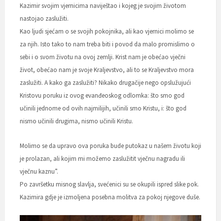
Kazimir svojim vjernicima naviještao i kojeg je svojim životom
nastojao zaslužiti.
Kao ljudi sjećam o se svojih pokojnika, ali kao vjernici molimo se
za njih. Isto tako to nam treba biti i povod da malo promislimo o
sebi i o svom životu na ovoj zemlji. Krist nam je obećao vječni
život, obećao nam je svoje Kraljevstvo, ali to se Kraljevstvo mora
zaslužiti. A kako ga zaslužiti? Nikako drugačije nego opslužujući
Kristovu poruku iz ovog evanđeoskog odlomka: što smo god
učinili jednome od ovih najmilijih, učinili smo Kristu, i: što god
nismo učinili drugima, nismo učinili Kristu.
Molimo se da upravo ova poruka bude putokaz u našem životu koji
je prolazan, ali kojim mi možemo zaslužitit vječnu nagradu ili
vječnu kaznu”.
Po završetku misnog slavlja, svećenici su se okupili ispred slike pok.
Kazimira
gdje je izmoljena posebna molitva za pokoj njegove duše.