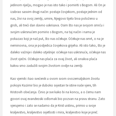
jedinom riječju, mogao je nas isto tako i pomiriti s Bogom. Ali On je
izabrao sasvim drugi način: postaje čovjekom, postaje jednim od
nas, živi na ovoj zemlji, umire, Njegovo tijelo biva položeno u
grob, ali treći dan slavno uskrisava. Osim što nas je svojom smrću i
svojim uskrsnućem pomirio s Bogom, na taj način i nama je
pokazao koji je naš put, što nas očekuje. Očekuje nas smrt, o na je
neminovna, ona je posljedica čovjekova grijeha. Ali isto tako, što je
daleko važnije i daleko utješnije: očekuje nas uskrsnuće, očekuje nas
život vječni. Očekuje nas plaća za ovaj život, ali onakva plaća
kakvu smo zaslužili svojim životom ovdje na zemlji.
Kao vjernik i kao svećenik u ovom svom ovozemaljskom životu
pokojni Kazimir bio je duboko svjestan te istine naše vjere, tih
Kristovih obećanja. Činio je sve kako bi na koncu, a o čemu nam
govori ovaj evanđeoski odlomak bio pozvan na pravu stranu. Zato
vjerujemo i zato se nadamo da je Krist uistinu, primio u svoje
kraljevstvo, kraljevstvo svjetlosti i mira, kraljevstvo koje je preč.