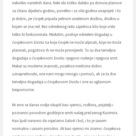
nekoliko narednih dana. Neki idu toliko daleko pa donose planove
za čitavu slijedeću godinu, ponetko i za više godina unaprijed. I to
je dobro, jer čovjek pripada jednom uređenom društvu, društvu u
kojem se zna red. Bez određenog reda zajednica bilo koje vrste
teško bi funkcionirala. Međutim, postoje određeni događaji u
čovjekovom životu na koje čovjek ne može utjecati, koje ne može
planirati, pogotovo ih ne može promijeniti. To su dva temeljna
događaja u čovjekovom životu: njegovo rođenje i njegova smrt.
Makar su moderne znanosti, posebice medicina dobro
uznapredovale, one nam mogu mnogo i pomoći, ali za ta dva
temeljna događaja u čovjekovom životu i one su uglavnom
bespomoćne.
Mi smo se danas ovdje okupili kao vjernici, rodbina, prijatelji i
poznanici povodom godišnjice smrti našeg prečasnog Kazimira.
Kao ljudi naravno da osjećamo žalost i bol, i to je sasvim
normalno i sasvim prirodno. Ali kao vjernici mi znamo: čovjekova