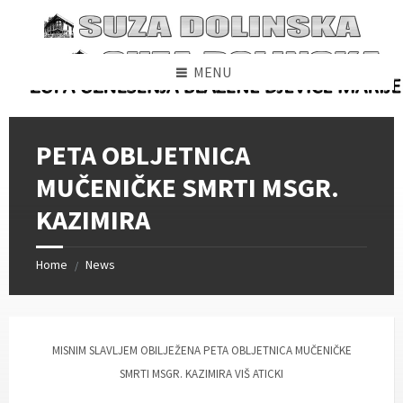
Skip
Skip
Skip
to
to
to
content
left
footer
sidebar
MENU
PETA OBLJETNICA
MUČENIČKE SMRTI MSGR.
KAZIMIRA
Home
News
/
MISNIM SLAVLJEM OBILJEŽENA PETA OBLJETNICA MUČENIČKE
SMRTI MSGR. KAZIMIRA VIŠ ATICKI