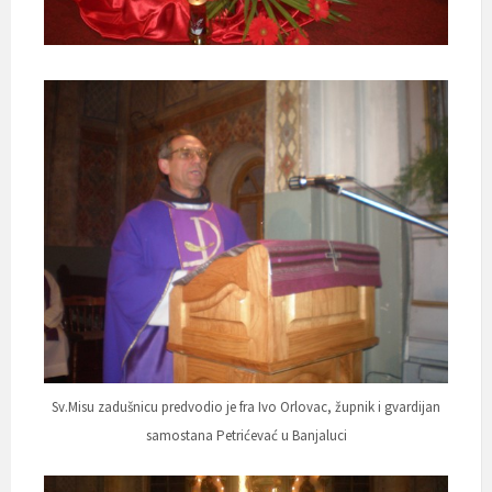
Sv.Misu zadušnicu predvodio je fra Ivo Orlovac, župnik i gvardijan
samostana Petrićevać u Banjaluci