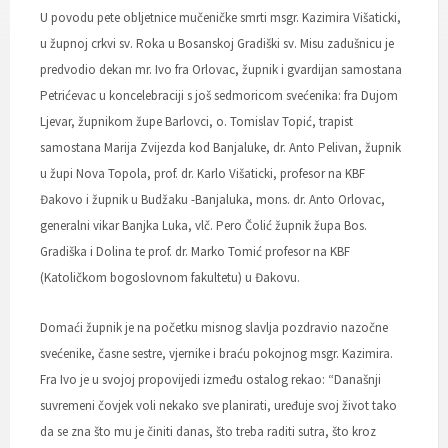
U povodu pete obljetnice mučeničke smrti msgr. Kazimira Višaticki,
u župnoj crkvi sv. Roka u Bosanskoj Gradiški sv. Misu zadušnicu je
predvodio dekan mr. Ivo fra Orlovac, župnik i gvardijan samostana
Petrićevac u koncelebraciji s još sedmoricom svećenika: fra Dujom
Ljevar, župnikom župe Barlovci, o. Tomislav Topić, trapist
samostana Marija Zvijezda kod Banjaluke, dr. Anto Pelivan, župnik
u župi Nova Topola, prof. dr. Karlo Višaticki, profesor na KBF
Đakovo i župnik u Budžaku -Banjaluka, mons. dr. Anto Orlovac,
generalni vikar Banjka Luka, vlč. Pero Čolić župnik župa Bos.
Gradiška i Dolina te prof. dr. Marko Tomić profesor na KBF
(Katoličkom bogoslovnom fakultetu) u Đakovu.
Domaći župnik je na početku misnog slavlja pozdravio nazočne
svećenike, časne sestre, vjernike i braću pokojnog msgr. Kazimira.
Fra Ivo je u svojoj propovijedi između ostalog rekao: “Današnji
suvremeni čovjek voli nekako sve planirati, uređuje svoj život tako
da se zna što mu je činiti danas, što treba raditi sutra, što kroz