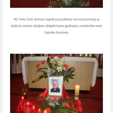
Vlč. Pero Čolić domaći župnik je pozdravio sve nazoćne koji su
došli da misnim slavljem obilježe tuznu godisnjicu mučeničke smrti
župnika Kazimira.