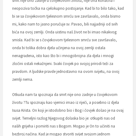
smrt nije ono zadnje u čovjekovom životu, nije ona konačna i
neopoziva točka na cjelokupno postojanje. Kad bi to bilo tako, kad
bi se sa čovjekovom tjelesnom smrću sve završavalo, onda bismo
mi, kako nam to jasno poručuje sv. Pavao, bili najjadniji od svih
bića na ovoj zemlji. Onda uistinu naš život ne bi imao nikakvog
smisla. Kad bi se s čovjekovom tjelesnom smrću sve završavalo,
onda bi tolika dobra djela učinjena na ovoj zemlji ostala
nenagrađena, isto kao što bi i mnogobrojna zla djela i mnogi
zločini ostali nekažnjeni. Svaki čovjek po svojoj prirodi teži za
pravdom. A ljudske pravde jednostavno na ovom svijetu, na ovoj
zemlji nema.
Otkuda nam ta spoznaja da smrt nije ono zadnje u čovjekovom
životu ?Tu spoznaju kao vjernici imao iz riječi, a posebno iz djela
Isusa Krista. On koji je istodobno bio i Bog i čovjek došao je na ovaj
svijet. Temeljni razlog Njegovog dolaska bio je: otkupiti nas od
naših grijeha i pomiriti nas s Bogom. Mogao je On to učiniti na
bezbroj načina. Kad je mogao stvoriti svijet svojom jednom