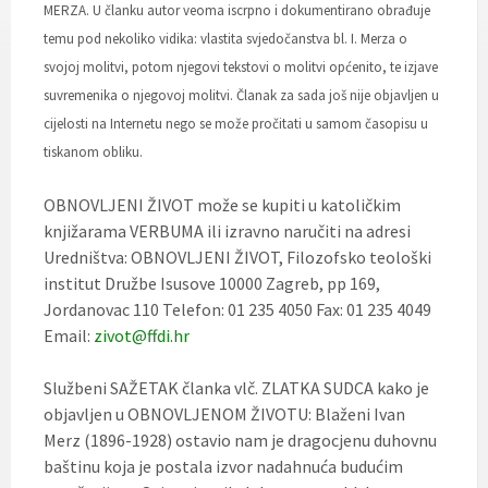
MERZA. U članku autor veoma iscrpno i dokumentirano obrađuje
temu pod nekoliko vidika: vlastita svjedočanstva bl. I. Merza o
svojoj molitvi, potom njegovi tekstovi o molitvi općenito, te izjave
suvremenika o njegovoj molitvi. Članak za sada još nije objavljen u
cijelosti na Internetu nego se može pročitati u samom časopisu u
tiskanom obliku.
OBNOVLJENI ŽIVOT može se kupiti u katoličkim
knjižarama VERBUMA ili izravno naručiti na adresi
Uredništva: OBNOVLJENI ŽIVOT, Filozofsko teološki
institut Družbe Isusove 10000 Zagreb, pp 169,
Jordanovac 110 Telefon: 01 235 4050 Fax: 01 235 4049
Email:
zivot@ffdi.hr
Službeni SAŽETAK članka vlč. ZLATKA SUDCA kako je
objavljen u OBNOVLJENOM ŽIVOTU: Blaženi Ivan
Merz (1896-1928) ostavio nam je dragocjenu duhovnu
baštinu koja je postala izvor nadahnuća budućim