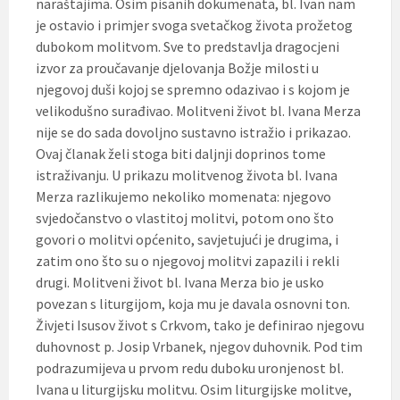
naraštajima. Osim pisanih dokumenata, bl. Ivan nam
je ostavio i primjer svoga svetačkog života prožetog
dubokom molitvom. Sve to predstavlja dragocjeni
izvor za proučavanje djelovanja Božje milosti u
njegovoj duši kojoj se spremno odazivao i s kojom je
velikodušno surađivao. Molitveni život bl. Ivana Merza
nije se do sada dovoljno sustavno istražio i prikazao.
Ovaj članak želi stoga biti daljnji doprinos tome
istraživanju. U prikazu molitvenog života bl. Ivana
Merza razlikujemo nekoliko momenata: njegovo
svjedočanstvo o vlastitoj molitvi, potom ono što
govori o molitvi općenito, savjetujući je drugima, i
zatim ono što su o njegovoj molitvi zapazili i rekli
drugi. Molitveni život bl. Ivana Merza bio je usko
povezan s liturgijom, koja mu je davala osnovni ton.
Živjeti Isusov život s Crkvom, tako je definirao njegovu
duhovnost p. Josip Vrbanek, njegov duhovnik. Pod tim
podrazumijeva u prvom redu duboku uronjenost bl.
Ivana u liturgijsku molitvu. Osim liturgijske molitve,