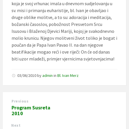
koja je svoj vrhunac imala u dnevnom sudjelovanju u
sv. misi i primanju euharistije, bl. Ivan je obavljao i
druge oblike molitve, a to su: adoracija i meditacija,
božanski časoslov, pobožnost Presvetom Srcu
Isusovu i Blaženoj Djevici Mariji, kojoj je svakodnevno
molio krunicu. Njegov molitveni život toliko je bogat i
poučan da je Papa Ivan Pavao II. na dan njegove
beatifikacije mogao reći i ove riječi: On će od danas
biti uzor mladeži, primjer vjernicima svjetovnjacima!
03/06/2010
by
admin
in
Bl. Ivan Merz
Previous
Program Susreta
2010
Next