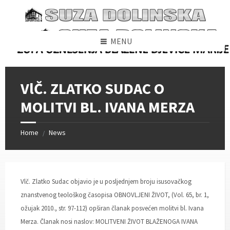
Skip
Skip
Skip
to
to
to
content
left
footer
sidebar
MENU
VlČ. ZLATKO SUDAC O
MOLITVI BL. IVANA MERZA
Home
News
/
Vlč. Zlatko Sudac objavio je u posljednjem broju isusovačkog
znanstvenog teološkog časopisa OBNOVLJENI ŽIVOT, (Vol. 65, br. 1,
ožujak 2010., str. 97-112) opširan članak posvećen molitvi bl. Ivana
Merza. Članak nosi naslov: MOLITVENI ŽIVOT BLAŽENOGA IVANA