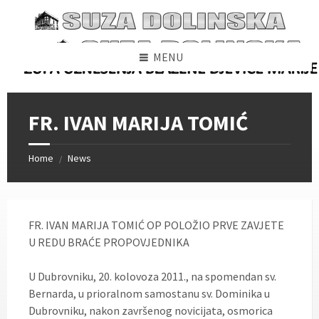
Skip
Skip
Skip
to
to
to
content
left
footer
sidebar
MENU
FR. IVAN MARIJA TOMIĆ
Home
News
/
FR. IVAN MARIJA TOMIĆ OP POLOŽIO PRVE ZAVJETE
U REDU BRAĆE PROPOVJEDNIKA
U Dubrovniku, 20. kolovoza 2011., na spomendan sv.
Bernarda, u prioralnom samostanu sv. Dominika u
Dubrovniku, nakon završenog novicijata, osmorica