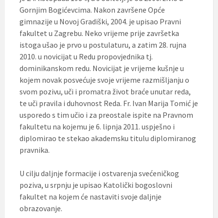
Gornjim Bogićevcima. Nakon završene Opće
gimnazije u Novoj Gradiški, 2004. je upisao Pravni
fakultet u Zagrebu. Neko vrijeme prije završetka
istoga ušao je prvo u postulaturu, a zatim 28. rujna
2010. u novicijat u Redu propovjednika tj.
dominikanskom redu. Novicijat je vrijeme kušnje u
kojem novak posvećuje svoje vrijeme razmišljanju o
svom pozivu, uči i promatra život braće unutar reda,
te uči pravila i duhovnost Reda. Fr. Ivan Marija Tomić je
usporedo s tim učio i za preostale ispite na Pravnom
fakultetu na kojemu je 6. lipnja 2011. uspješno i
diplomirao te stekao akademsku titulu diplomiranog
pravnika.
U cilju daljnje formacije i ostvarenja svećeničkog
poziva, u srpnju je upisao Katolički bogoslovni
fakultet na kojem će nastaviti svoje daljnje
obrazovanje.