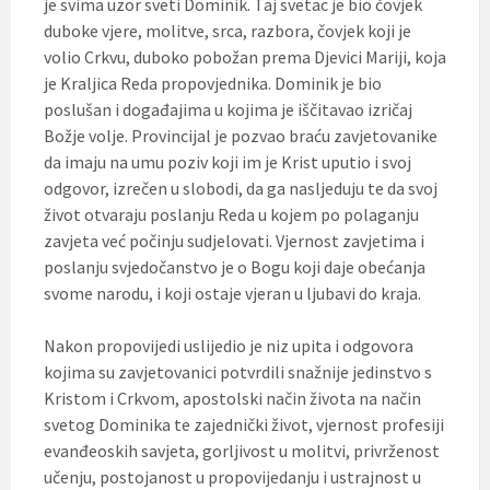
je svima uzor sveti Dominik. Taj svetac je bio čovjek
duboke vjere, molitve, srca, razbora, čovjek koji je
volio Crkvu, duboko pobožan prema Djevici Mariji, koja
je Kraljica Reda propovjednika. Dominik je bio
poslušan i događajima u kojima je iščitavao izričaj
Božje volje. Provincijal je pozvao braću zavjetovanike
da imaju na umu poziv koji im je Krist uputio i svoj
odgovor, izrečen u slobodi, da ga nasljeduju te da svoj
život otvaraju poslanju Reda u kojem po polaganju
zavjeta već počinju sudjelovati. Vjernost zavjetima i
poslanju svjedočanstvo je o Bogu koji daje obećanja
svome narodu, i koji ostaje vjeran u ljubavi do kraja.
Nakon propovijedi uslijedio je niz upita i odgovora
kojima su zavjetovanici potvrdili snažnije jedinstvo s
Kristom i Crkvom, apostolski način života na način
svetog Dominika te zajednički život, vjernost profesiji
evanđeoskih savjeta, gorljivost u molitvi, privrženost
učenju, postojanost u propovijedanju i ustrajnost u