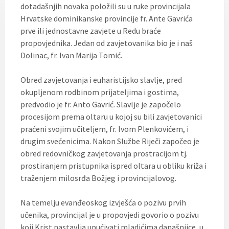
dotadašnjih novaka položili su u ruke provincijala
Hrvatske dominikanske provincije fr. Ante Gavrića
prve ili jednostavne zavjete u Redu braće
propovjednika. Jedan od zavjetovanika bio je i naš
Dolinac, fr. Ivan Marija Tomić.
Obred zavjetovanja i euharistijsko slavlje, pred
okupljenom rodbinom prijateljima i gostima,
predvodio je fr. Anto Gavrić. Slavlje je započelo
procesijom prema oltaru u kojoj su bili zavjetovanici
praćeni svojim učiteljem, fr. Ivom Plenkovićem, i
drugim svećenicima. Nakon Službe Riječi započeo je
obred redovničkog zavjetovanja prostracijom tj.
prostiranjem pristupnika ispred oltara u obliku križa i
traženjem milosrđa Božjeg i provincijalovog.
Na temelju evanđeoskog izvješća o pozivu prvih
učenika, provincijal je u propovjedi govorio o pozivu
koji Krist nastavlja upućivati mladićima današnjice, u