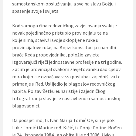
samostanskom opsluživanju, a sve na slavu Božju i
spasenje svoje i svijeta.
Kod samoga čina redovničkog zavjetovanja svaki je
novak pojedinačno pristupio provincijalu te na
koljenima, stavivši svoje sklopljene ruke u
provincijalove ruke, na Knjizi konstitucija i naredbi
braće Reda propovjednika, položio zavjete
izgovarajući riječi jednostavne profesije na tri godine.
Zatim je provincijal svakom zavjetovaniku dao cjelov
mira kojim se označava veza posluha i zajedništva te
primanje u Red. Uslijedio je blagoslov redovničkog
habita. Po završetku euharistije i zajedničkog
fotografiranja slavlje je nastavljeno u samostanskoj
blagovaonici.
Da podsjetimo, fr. Ivan Marija Tomić OP, sin je pok.
Luke Tomić i Marine rođ. Kičić, iz Donje Doline. Rođen
je 24. listopada 1984., a s obitelji je od 2006. živio u