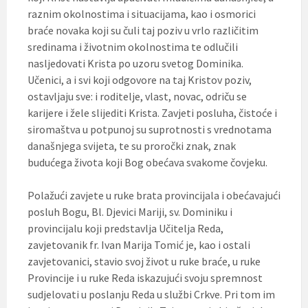
raznim okolnostima i situacijama, kao i osmorici
braće novaka koji su čuli taj poziv u vrlo različitim
sredinama i životnim okolnostima te odlučili
nasljedovati Krista po uzoru svetog Dominika.
Učenici, a i svi koji odgovore na taj Kristov poziv,
ostavljaju sve: i roditelje, vlast, novac, odriču se
karijere i žele slijediti Krista. Zavjeti posluha, čistoće i
siromaštva u potpunoj su suprotnosti s vrednotama
današnjega svijeta, te su proročki znak, znak
budućega života koji Bog obećava svakome čovjeku.
Polažući zavjete u ruke brata provincijala i obećavajući
posluh Bogu, Bl. Djevici Mariji, sv. Dominiku i
provincijalu koji predstavlja Učitelja Reda,
zavjetovanik fr. Ivan Marija Tomić je, kao i ostali
zavjetovanici, stavio svoj život u ruke braće, u ruke
Provincije i u ruke Reda iskazujući svoju spremnost
sudjelovati u poslanju Reda u službi Crkve. Pri tom im