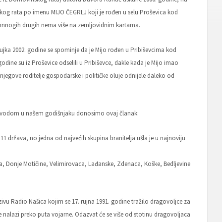
nskog rata po imenu MIJO ČEGRLJ koji je rođen u selu Proševica kod
 mnnogih drugih nema više na zemljovidnim kartama.
ožujka 2002. godine se spominje da je Mijo rođen u Pribiševcima kod
8. godine su iz Proševice odselili u Pribiševce, dakle kada je Mijo imao
jegove roditelje gospodarske i političke oluje odnijele daleko od
m povodom u našem godišnjaku donosimo ovaj članak:
 11 država, no jedna od najvećih skupina branitelja ušla je u najnoviju
ovca, Donje Motičine, Velimirovaca, Lađanske, Zdenaca, Koške, Bedljevine
zivu Radio Našica kojim se 17. rujna 1991. godine tražilo dragovoljce za
 se nalazi preko puta vojarne. Odazvat će se više od stotinu dragovoljaca