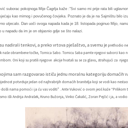
vić suborac pokojnoga Mije Čagrlja kaže :”Svi samo mi prije
rata bili uglavno
sjećaju kao mirnog i povučenog čovjeka. Poznato je da je na Sajmištu bilo izu
vno utjecalo. Dan uoči ovoga napada kada je 18. listopada poginuo Mijo, nama
o u napadu da im je on objasnio gdje se što nalazi.
su nadirali tenkovi, a preko vrtova pješaštvo, a svemu je
prethodio ne
k naše obrambene točke, Tomica Sabo. Tomicu Saba pamte njegovi suborci kao neu
bom. Oni koji su pratili njegove akcije hvatali su se za glavu, strahujući za njego
kojima sam razgovarao ističu jednu moralnu kategoriju domaćih
V
ijednost potvrđuje jedan od najhrabrijih domaćih branitelja koji se vodi kao nestao
ste došli nama pomoći i ja ću vas voditi” . Ante Vuković o ovom jeoš kaže “Priliko
mo išli Andrija Andrašek, Kruno Bužonja, Vinko Čakalić, Zoran Pejčić i ja, a vodio