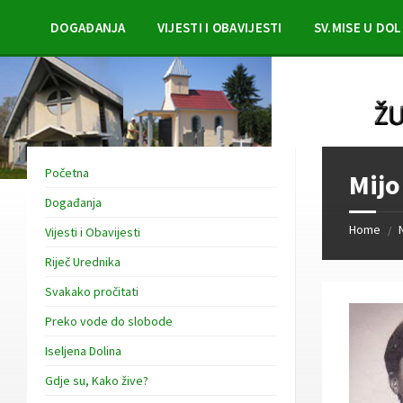
Skip
Skip
Skip
to
to
to
DOGAĐANJA
VIJESTI I OBAVIJESTI
SV.MISE U DOL
content
left
footer
sidebar
Početna
Mijo
Događanja
Home
/
Vijesti i Obavijesti
Riječ Urednika
Svakako pročitati
Preko vode do slobode
Iseljena Dolina
Gdje su, Kako žive?