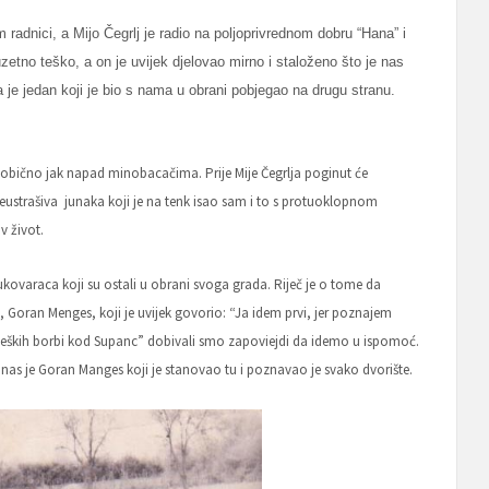
m radnici, a Mijo Čegrlj je radio na poljoprivrednom dobru “Hana” i
zetno teško, a on je uvijek djelovao mirno i staloženo što je nas
 je jedan koji je bio s nama u obrani pobjegao na drugu stranu.
obično jak napad minobacačima. Prije Mije Čegrlja poginut će
strašiva junaka koji je na tenk isao sam i to s protuoklopnom
v život.
ukovaraca koji su ostali u obrani svoga grada. Riječ je o tome da
, Goran Menges, koji je uvijek govorio: “Ja idem prvi, jer poznajem
m teških borbi kod Supanc” dobivali smo zapoviejdi da idemo u ispomoć.
 nas je Goran Manges koji je stanovao tu i poznavao je svako dvorište.