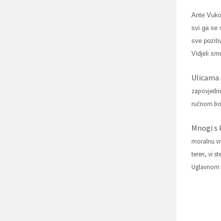
Ante Vuko
svi ga se 
sve poziti
Vidjeli sm
Ulicama 
zapovjedni
ručnom bom
Mnogi s 
moralnu vr
teren, vi 
Uglavnom s