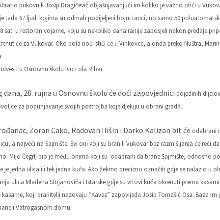
obratio pukovnik Josip Dragičević objašnjavanjući im koliko je važno otići u Vukov
e tada 67 ljudi kojima su odmah podijeljeni bojni ranci, no samo 50 poluatomatskih
18 sati u restoran vojarne, koju su nekoliko dana ranije zaposjeli nakon predaje pr
renut će za Vukovar. Oko pola noći stići će u Vinkovce, a onda preko Nuštra, Ma
a
odvesti u Osnovnu školu Ivo Lola Ribar.
g dana, 28. rujna u Osnovnu školu će doći zapovjednici
pojedinih dijelo
ovoljce za popunjavanje svojih postrojba koje djeluju u obrani grada.
rođanac, Zoran Cako, Radovan Ilišin i Darko Kalizan bit će
odabrani u
icu, a najveći na Sajmište. Svi oni koji su branili Vukovar bez razmišljanja će reći da
o. Mijo Čegrlj bio je među onima koji su odabrani da brane Sajmište, odnosno po
e je jedna ulica ili tek jedna kuća. Ako želimo precizno označiti gdje se nalazio u
žanja ulica Mladena Stojanovića i Istarske gdje su vrtovi kuća okrenuti prema kasar
 kasarne, koji branitelji nazovaju “Kavez” zapovijeda Josip Tomašić Osa. Baza im 
upanc i Vatrogasnom domu