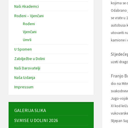
kojima se 
Naši Akademci
Odabrano j
Rođeni – Vjenčani
se vrate u 
Rođeni
autobusa k
Vjenčani
utovariti n
Umrli
kamione i 
U Spomen
Sljedeće
Zabilježbe u Dolini
uzeti drag
Naši Darovatelji
Franjo B
Naša Izdanja
dio na Mitn
Impressum
svakodnevn
Jugo-vojsk
XI kod kri
GALERIJA SLIKA
vukovarske
SV.MISE U DOLINI 2026
Stjepan S