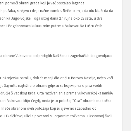
ar i pomoći obrani grada koji je već postajao legenda.
 pušaka, streljivo i dvije ručne bombe. Rečeno im je da idu kkući da da
ipadnika Jugo-vojske. Toga istog dana 27. rujna oko 22 sata, u dva
rinaca i Bogdanovaca kukuruznim putem u Vukovar. Na Lušcu će ih
va obrane Vukovara i od pristiglih Našićana i zagrebačkih dragovoljaca
 inženjersku satniju, dok će manji dio otići u Borovo Naselje, nešto veći
 je Sajmište najteži dio obrane gdje su se bojevi prsa o prsa vodili
dručje Š vapskog Brda. Crta razdvanjanja prema vukovarskoj kasarniâ€
 obrani Vukovara Mijo Čegrlj, onda je to položaj “Osa” obrambena točka
ni. Inače obranom ovih položaja koji su sjeverno i zapadno od
je u Tkalčićevoj ulici a povezani su otpornim točkama u Osnovnoj školi