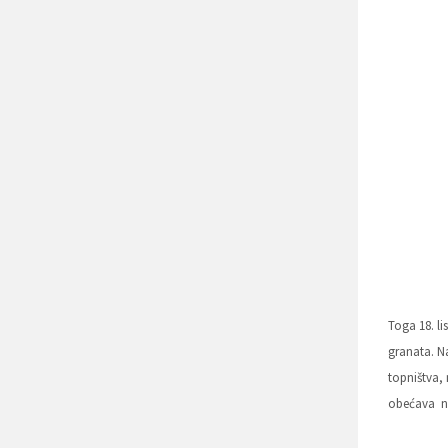
Toga 18. l
granata. 
topništva, 
obećava ni