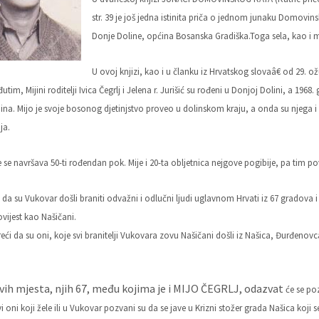
str. 39 je još jedna istinita priča o jednom junaku Domovi
Donje Doline, općina Bosanska Gradiška.Toga sela, kao i
U ovoj knjizi, kao i u članku iz Hrvatskog slovaâ€ od 29. 
utim, Mijini roditelji Ivica Čegrlj i Jelena r. Jurišić su rođeni u Donjoj Dolini, a 196
na. Mijo je svoje bosonog djetinjstvo proveo u dolinskom kraju, a onda su njega i n
ja.
 se navršava 50-ti rođendan pok. Mije i 20-ta obljetnica nejgove pogibije, pa ti
da su Vukovar došli braniti odvažni i odlučni ljudi uglavnom Hrvati iz 67 gradova i
vijest kao Našičani.
reći da su oni, koje svi branitelji Vukovara zovu Našičani došli iz Našica, Đurđen
 ovih mjesta, njih 67, među kojima je i MIJO ČEGRLJ, odazvat
će se po
i oni koji žele ili u Vukovar pozvani su da se jave u Krizni stožer grada Našica koji