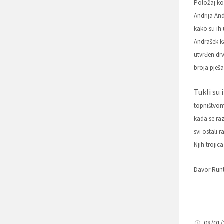
Položaj ko
Andrija And
kako su ih 
Andrašek k
utvrđen drv
broja pješa
Tukli su 
topništvom 
kada se raz
svi ostali 
Njih trojic
Davor Runt
08/01