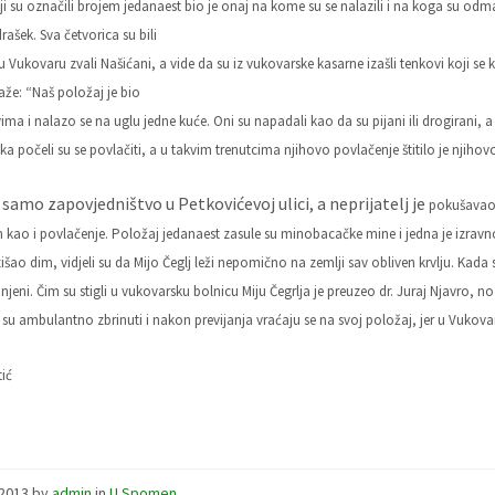
ji su označili brojem jedanaest bio je onaj na kome su se
nalazili i na koga su odma
rašek. Sva četvorica su bili
u Vukovaru zvali Našićani, a vide da su iz vukovarske kasarne izašli tenkovi koji 
aže: “Naš položaj je bio
ima i nalazo se na uglu jedne kuće. Oni su napadali kao da su pijani ili drogirani, a
ka počeli su se povlačiti, a u takvim trenutcima njihovo povlačenje štitilo je njihov
i samo zapovjedništvo u Petkovićevoj ulici, a neprijatelj je
pokušavao 
kao i povlačenje. Položaj jedanaest zasule su minobacačke mine i jedna je izravno p
išao dim, vidjeli su da Mijo Čeglj leži nepomično na zemlji sav obliven krvlju. Kada
ranjeni. Čim su stigli u vukovarsku bolnicu Miju Čegrlja je preuzeo dr. Juraj Njavro,
a su ambulantno zbrinuti i nakon previjanja vraćaju se na svoj položaj, jer u Vukova
ić
/2013
by
admin
in
U Spomen