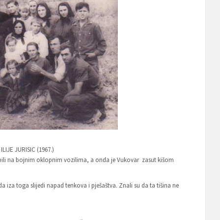
LIJE JURISIC (1967.)
u bili na bojnim oklopnim vozilima, a onda je Vukovar zasut kišom
da iza toga slijedi napad tenkova i pješaštva. Znali su da ta tišina ne