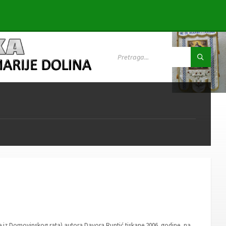
SEARCH:
 iz Domovinskog rata) autora Davora Runtić tiskane 2006. godine, na