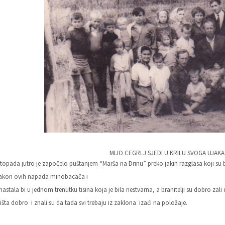
MIJO CEGRLJ SJEDI U KRILU SVOGA UJAKA I
istopada jutro je započelo puštanjem “Marša na Drinu” preko
jakih razglasa koji s
Nakon ovih napada minobacača i
nastala bi u jednom trenutku tisina koja je bila nestvarna, a branitelji su dobro zali 
šta dobro i znali su da tada svi trebaju iz zaklona izaći na položaje.