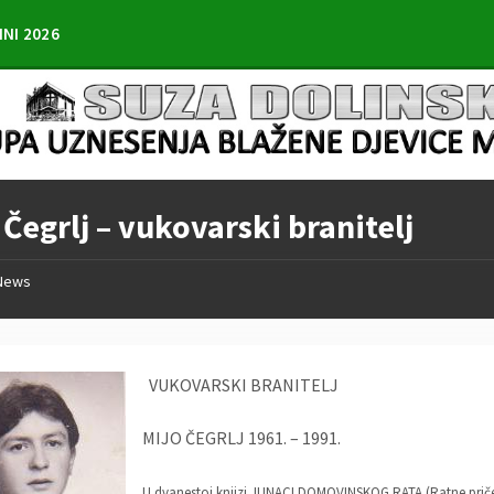
INI 2026
 Čegrlj – vukovarski branitelj
News
VUKOVARSKI BRANITELJ
MIJO ČEGRLJ 1961. – 1991.
U dvanestoj knjizi JUNACI DOMOVINSKOG RATA (Ratne priče