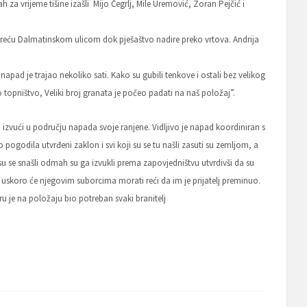
h za vrijeme tišine izašli Mijo Čegrlj, Mile Uremović, Zoran Pejčić i
se kreću Dalmatinskom ulicom dok pješaštvo nadire preko vrtova. Andrija
 napad je trajao nekoliko sati. Kako su gubili tenkove i ostali bez velikog
o topništvo, Veliki broj granata je počeo padati na naš položaj”.
izvući u području napada svoje ranjene. Vidljivo je napad koordiniran s
ogodila utvrđeni zaklon i svi koji su se tu našli zasuti su zemljom, a
 su se snašli odmah su ga izvukli prema zapovjedništvu utvrdivši da su
 no uskoro će njegovim suborcima morati reći da im je prijatelj preminuo.
ru je na položaju bio potreban svaki branitelj