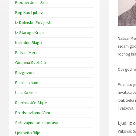
Plodovi Uma i Srca
Bog Kao Ljubav
Iz Dolinske Povijesti
Iz Staroga Kraja
Našica. Međ
Narodno Blago
sedam godi
Bl. Ivan Merz
rodnog kra
Gospina Svetišta
Ove godine
Razgovori
Pisali su nam
Poznato je 
Ujak Kazimir
hrvatsku po
Ipak treba 
Riječnik Uče Stipe
i Valpova.
Predstavljamo Vam
Sačuvajmo od zaborava
Ljudi iz
Vukovar. Sv
Ljekovito Bilje