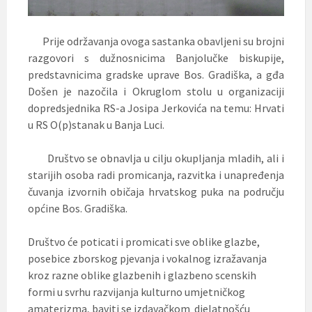
Prije održavanja ovoga sastanka obavljeni su brojni
razgovori s dužnosnicima Banjolučke biskupije,
predstavnicima gradske uprave Bos. Gradiška, a gđa
Došen je nazočila i Okruglom stolu u organizaciji
dopredsjednika RS-a Josipa Jerkovića na temu: Hrvati
u RS O(p)stanak u Banja Luci.
Društvo se obnavlja u cilju okupljanja mladih, ali i
starijih osoba radi promicanja, razvitka i unapređenja
čuvanja izvornih običaja hrvatskog puka na području
općine Bos. Gradiška.
Društvo će poticati i promicati sve oblike glazbe,
posebice zborskog pjevanja i vokalnog izražavanja
kroz razne oblike glazbenih i glazbeno scenskih
formi u svrhu razvijanja kulturno umjetničkog
amaterizma, baviti se izdavačkom djelatnošću