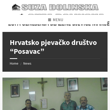
Skip
Skip
Skip
to
to
to
content
left
footer
sidebar
MENU
Hrvatsko pjevačko društvo
“Posavac”
Home
News
/