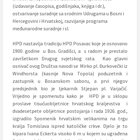
(izdavanje časopisa, godišnjaka, knjiga i dr.),
ostvarivanje suradnje sa srodnim Udrugama u Bosni i
Hercegovini i Hrvatskoj, razvijanje programa
međunarodne suradnje i sl.
HPD nastavlja tradiciju HPD Posavac koje je osnovano
1900. godine u Bos. Gradišci, a s radom je prestalo
završetkom Drugog svjetskog rata. Kao glavni
osnivač ovog Društva navodi se Mirko pl. Đurkovečki iz
Windhorsta (kasnije Nova Topola) poduzetnik i
zastupnik u Bosanskom saboru, a prvi njegov
predsjednik bio je ljekarnik Stjepan pl. Varjačić.
Vrijedno je spomenutu kako je HPD je u sklopu
proslave tisućuobljetnice hrvatskog kraljevstva i
dvadesetpete obljetnice postojanja i rada 1926. god.,
izgradilo Spomenik hrvatskim velikanima na trgu
kralja Tomislava ispred katoličke crkve. Djelo je to
kipara Ivana Eckerta visoko 6 m u kojem su ugrađena