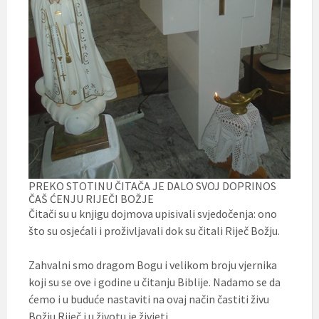
PREKO STOTINU ČITAČA JE DALO SVOJ DOPRINOS
ČAŠ ĆENJU RIJEČI BOŽJE
Čitači su u knjigu dojmova upisivali svjedočenja: ono
što su osjećali i proživljavali dok su čitali Riječ Božju.
Zahvalni smo dragom Bogu i velikom broju vjernika
koji su se ove i godine u čitanju Biblije. Nadamo se da
ćemo i u buduće nastaviti na ovaj način častiti živu
Božju Riječ i u životu je živjeti.