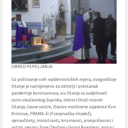
OBRED PEPELJANJA
Uz poštivanje svih epidemioloških mjera, ovogodišnje
čitanje je namijenjeno za obitelji i prestanak
pandemije koronavirusa, a u čitanju su sudjelovali
osim okučanskog župnika, lektori čitači misnih
čitanja, časne sestre, članice molitvene zajednice Krvi
Kristove, FRAMA-ši (Franjevačka mladež),
vjeroučitelji, ministranti, krizmanici, prvopričesnici i
ostali vjernici župe Okučani i Gornji Bogićevci, koji su