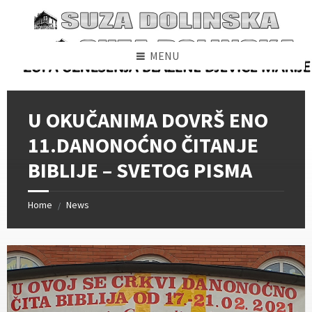
Skip
Skip
Skip
to
to
to
content
left
footer
sidebar
MENU
U OKUČANIMA DOVRŠ ENO
11.DANONOĆNO ČITANJE
BIBLIJE – SVETOG PISMA
Home
News
/