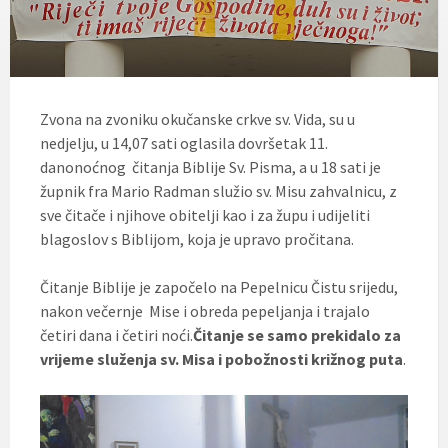
Zvona na zvoniku okučanske crkve sv. Vida, su u
nedjelju, u 14,07 sati oglasila dovršetak 11.
danonoćnog čitanja Biblije Sv. Pisma, a u 18 sati je
župnik fra Mario Radman služio sv. Misu zahvalnicu, z
sve čitače i njihove obitelji kao i za župu i udijeliti
blagoslov s Biblijom, koja je upravo pročitana.
Čitanje Biblije je započelo na Pepelnicu Čistu srijedu,
nakon večernje Mise i obreda pepeljanja i trajalo
četiri dana i četiri noći.
Čitanje se samo prekidalo za
vrijeme služenja sv. Misa i pobožnosti križnog puta
.