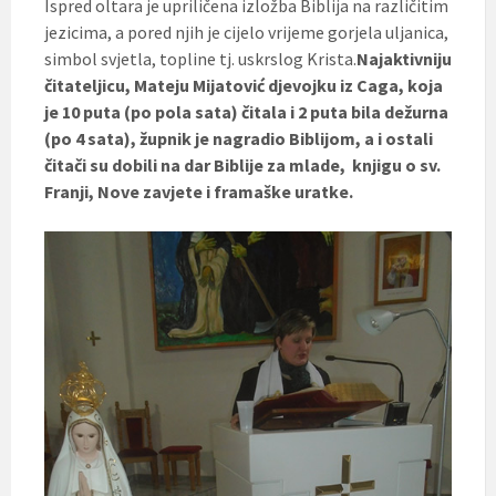
Ispred oltara je upriličena izložba Biblija na različitim
jezicima, a pored njih je cijelo vrijeme gorjela uljanica,
simbol svjetla, topline tj. uskrslog Krista.
Najaktivniju
čitateljicu, Mateju Mijatović djevojku iz Caga, koja
je 10 puta (po pola sata) čitala i 2 puta bila dežurna
(po 4 sata), župnik je nagradio Biblijom, a i ostali
čitači su dobili na dar Biblije za mlade, knjigu o sv.
Franji, Nove zavjete i framaške uratke.