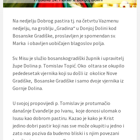
Na nedjelju Dobrog pastira tj. na četvrtu Vazmenu
nedjelju, na groblju „Gradina“ u Donjoj Dolini kod
Bosanske Gradiške, proslavljen je spomendan sv.
Marka i obavljen uobičajen blagoslov polja.
Sv. Misu je služio bosanskogradiški župnik i upravitelj
župe Dolina p. Tomislav Topić. Oko oltara se okupilo
pededesetak vjernika koji su došli iz okolice Nove
Gradiške, Bosanske Gradiške i samo dvoje vjernika iz
Gornje Dolina.
U svojoj propovijedi p. Tomislav je protumačio
današnje Evanđelje po Ivanu, koje donosi ulomak o
Isusu kao dobrom pastiru. Kazao je kako je Krist
jedino dobri pastir koji nas sve može okupiti u jedno i
zato nas poziva da budemo bliski i s njim povezani