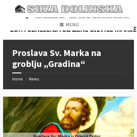
Skip
Skip
Skip
to
to
to
content
left
footer
sidebar
MENU
Proslava Sv. Marka na
groblju „Gradina“
Home
News
/