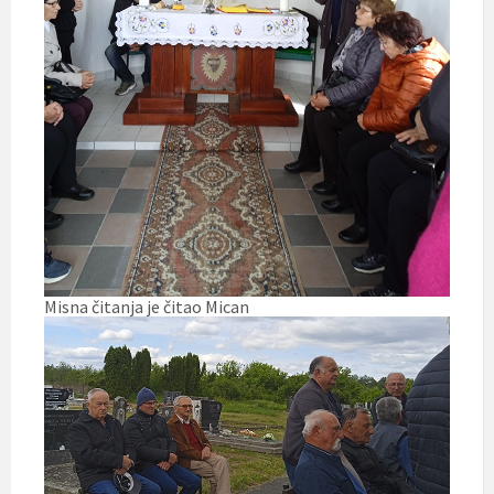
Misna čitanja je čitao Mican