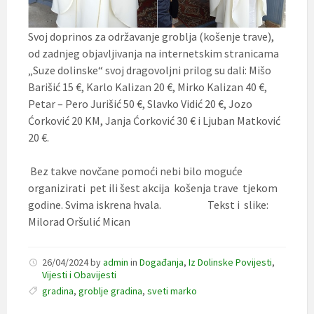
Svoj doprinos za održavanje groblja (košenje trave),
od zadnjeg objavljivanja na internetskim stranicama
„Suze dolinske“ svoj dragovoljni prilog su dali: Mišo
Barišić 15 €, Karlo Kalizan 20 €, Mirko Kalizan 40 €,
Petar – Pero Jurišić 50 €, Slavko Vidić 20 €, Jozo
Ćorković 20 KM, Janja Ćorković 30 € i Ljuban Matković
20 €.
Bez takve novčane pomoći nebi bilo moguće
organizirati pet ili šest akcija košenja trave tjekom
godine. Svima iskrena hvala. Tekst i slike:
Milorad Oršulić Mican
26/04/2024
by
admin
in
Događanja
,
Iz Dolinske Povijesti
,
Vijesti i Obavijesti
gradina
,
groblje gradina
,
sveti marko