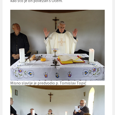
kao što je on povezan s Ocem.
Misno slavlje je predvodio p. Tomislav Topić