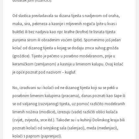
dodatak juhi (rizančići).
Od slastica prevladavala su dizana tijesta s nadjevom od oraha,
maka, sira, pekmeza a kasnije i mljevenih rogača (pite u kvas i
buktle) ili bez nadjeva kao npr. krafne (krofne) te lisnata tijesta
punjena sirom ili obrađenim voćem (pite). Spomenimo još jedan
kolač od dizanog tijesta u kojeg se dodaju zrnca suhog grožđa
(grožđice). Tijesto je pečeno u posebno modeliranom, prije u
keramičkom (zemljanom) a kasnije u limenom kalupu. Ovaj kolač
je opće poznat pod nazivom – kugluf.
No, izrađivani su i kolači od ne dizanog tijesta koji su se pekli u
posebnim limenim kalupima (pracama), danas poznati kao šape ili
se od valjanog (razvijanog) tijesta, uz pomoć različito modeliranih
limenih noževa (modlice), izrezuju (vade) različiti oblici kolača
(cvijet, zvijezda, srce itd.). Također su i u kuhinji Dolinskog kraja bili
poznati kolači od svinjskog sala (salenjaci), meda (medenjaci),
kolači s paprom (paprenjaci).