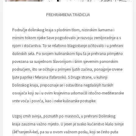
PREHRAMBENA TRADICIJA
Područje dolinskog kraja s plodnim tlom, nizinskim šumama i
mirnim tokom rijeke Save pogodovalo je razvoju zemljoradnje a s
njom i stočarstva. To se relativno blagostanje očitovalo i u prehrani
dolinskih sela. Po svojem kulinarskom tipu ta je prehrana primjetno
povezana sa susjednom Slavonijom i širim sjevernim panonskim
područjem, što se očituje u primjeni ljutih začina, ponajprije crvene
ljute paprike i feferona (fafaronki). S Druge strane, u kuhinji
Dolinskog kraja, prepoznaje se i ostavština negdašnjih turskih
osvajača koji su i u ovim krajevima udomaćili istočno-mediteranske
vrste voća i povrća, kao i neke kulinarske postupke.
Uzgoj crnih svinja, poznatih po masnoći, u prehrani Dolinskog
kraja zauzima važno mjesto. U jesen je svako kućanstvo klalo svinje
(â€²ranjenÄ«ke), pa su u ovom važnom poslu, koji se često puta