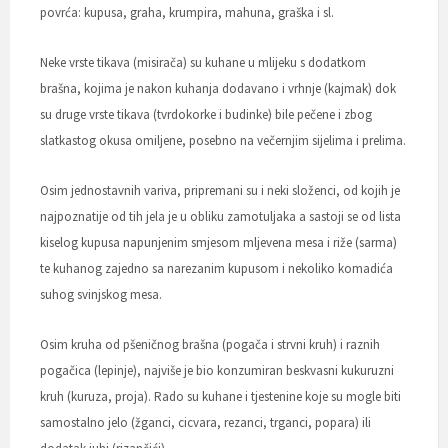
povrća: kupusa, graha, krumpira, mahuna, graška i sl.
Neke vrste tikava (misirača) su kuhane u mlijeku s dodatkom
brašna, kojima je nakon kuhanja dodavano i vrhnje (kajmak) dok
su druge vrste tikava (tvrdokorke i budinke) bile pečene i zbog
slatkastog okusa omiljene, posebno na večernjim sijelima i prelima.
Osim jednostavnih variva, pripremani su i neki složenci, od kojih je
najpoznatije od tih jela je u obliku zamotuljaka a sastoji se od lista
kiselog kupusa napunjenim smjesom mljevena mesa i riže (sarma)
te kuhanog zajedno sa narezanim kupusom i nekoliko komadića
suhog svinjskog mesa.
Osim kruha od pšeničnog brašna (pogača i strvni kruh) i raznih
pogačica (lepinje), najviše je bio konzumiran beskvasni kukuruzni
kruh (kuruza, proja). Rado su kuhane i tjestenine koje su mogle biti
samostalno jelo (žganci, cicvara, rezanci, trganci, popara) ili