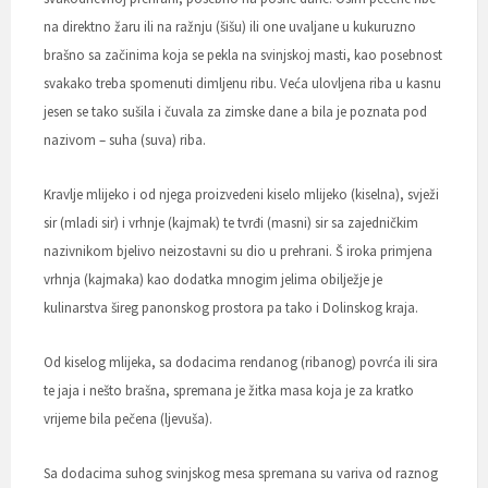
na direktno žaru ili na ražnju (šišu) ili one uvaljane u kukuruzno
brašno sa začinima koja se pekla na svinjskoj masti, kao posebnost
svakako treba spomenuti dimljenu ribu. Veća ulovljena riba u kasnu
jesen se tako sušila i čuvala za zimske dane a bila je poznata pod
nazivom – suha (suva) riba.
Kravlje mlijeko i od njega proizvedeni kiselo mlijeko (kiselna), svježi
sir (mladi sir) i vrhnje (kajmak) te tvrđi (masni) sir sa zajedničkim
nazivnikom bjelivo neizostavni su dio u prehrani. Š iroka primjena
vrhnja (kajmaka) kao dodatka mnogim jelima obilježje je
kulinarstva šireg panonskog prostora pa tako i Dolinskog kraja.
Od kiselog mlijeka, sa dodacima rendanog (ribanog) povrća ili sira
te jaja i nešto brašna, spremana je žitka masa koja je za kratko
vrijeme bila pečena (ljevuša).
Sa dodacima suhog svinjskog mesa spremana su variva od raznog