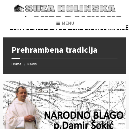
Skip
Skip
Skip
to
to
to
content
left
footer
sidebar
MENU
Prehrambena tradicija
Home
News
/