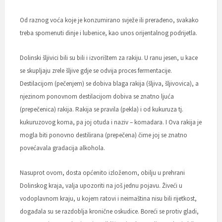
Od raznog voća koje je konzumirano svježe ili prerađeno, svakako
treba spomenuti dinje i lubenice, kao unos orijentalnog podrijetla.
Dolinski šljivici bili su bili i izvorištem za rakiju. U ranu jesen, u kace
se skupljaju zrele šljive gdje se odvija proces fermentacije.
Destilacijom (pečenjem) se dobiva blaga rakija (šljiva, šljivovica), a
njezinom ponovnom destilacijom dobiva se znatno ljuća
(prepečenica) rakija. Rakija se pravila (pekla) i od kukuruza tj.
kukuruzovog koma, pa joj otuda i naziv – komadara. I Ova rakija je
mogla biti ponovno destilirana (prepečena) čime joj se znatno
povećavala gradacija alkohola.
Nasuprot ovom, dosta općenito izloženom, obilju u prehrani
Dolinskog kraja, valja upozoriti na još jednu pojavu. Živeći u
vodoplavnom kraju, u kojem ratovi i neimaština nisu bili rijetkost,
događala su se razdoblja kronične oskudice. Boreći se protiv gladi,