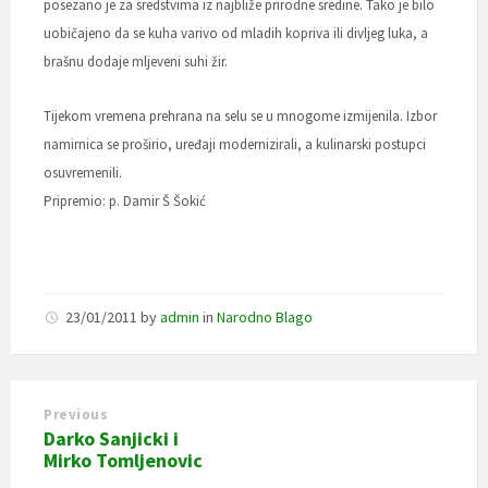
posezano je za sredstvima iz najbliže prirodne sredine. Tako je bilo
uobičajeno da se kuha varivo od mladih kopriva ili divljeg luka, a
brašnu dodaje mljeveni suhi žir.
Tijekom vremena prehrana na selu se u mnogome izmijenila. Izbor
namirnica se proširio, uređaji modernizirali, a kulinarski postupci
osuvremenili.
Pripremio: p. Damir Š Šokić
23/01/2011
by
admin
in
Narodno Blago
Previous
Darko Sanjicki i
Mirko Tomljenovic