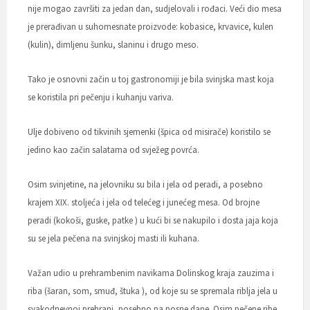
nije mogao završiti za jedan dan, sudjelovali i rođaci. Veći dio mesa
je prerađivan u suhomesnate proizvode: kobasice, krvavice, kulen
(kulin), dimljenu šunku, slaninu i drugo meso.
Tako je osnovni začin u toj gastronomiji je bila svinjska mast koja
se koristila pri pečenju i kuhanju variva.
Ulje dobiveno od tikvinih sjemenki (špica od misirače) koristilo se
jedino kao začin salatama od svježeg povrća.
Osim svinjetine, na jelovniku su bila i jela od peradi, a posebno
krajem XIX. stoljeća i jela od telećeg i junećeg mesa. Od brojne
peradi (kokoši, guske, patke ) u kući bi se nakupilo i dosta jaja koja
su se jela pečena na svinjskoj masti ili kuhana.
Važan udio u prehrambenim navikama Dolinskog kraja zauzima i
riba (šaran, som, smuđ, štuka ), od koje su se spremala riblja jela u
svakodnevnoj prehrani, posebno na posne dane. Osim pečene ribe